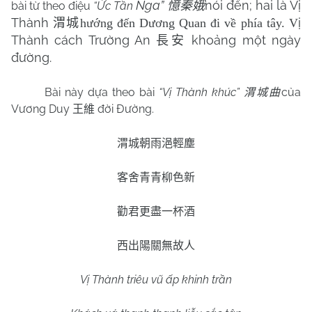
Nga”
nói đến; hai là Vị
憶秦娥
bài từ theo điệu
“Ức Tần
Thành
ị
渭城hướng đến Dương Quan đi về phía tây. V
Thành cách Trường An
khoảng một ngày
長安
đường.
Bài này dựa theo bài
“Vị Thành khúc”
của
渭城曲
Vương Duy
đời Đường.
王維
渭城朝雨浥輕塵
客舍青青柳色新
勸君更盡一杯酒
西出陽關無故人
Vị Thành triêu vũ ấp khinh trần