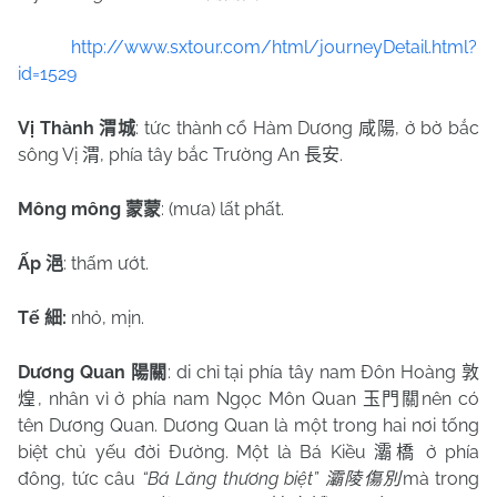
http://www.sxtour.com/html/journeyDetail.html?
id=1529
Vị Thành
: tức thành cổ Hàm Dương
, ở bờ bắc
渭城
咸陽
sông Vị
, phía tây bắc Trường An
.
渭
長安
Mông mông
: (mưa) lất phất.
蒙蒙
Ấp
: thấm ướt.
浥
Tế
:
nhỏ, mịn.
細
Dương Quan
: di chỉ tại phía tây nam Đôn Hoàng
陽關
敦
, nhân vì ở phía nam Ngọc Môn Quan
nên có
煌
玉門關
tên Dương Quan. Dương Quan là một trong hai nơi tống
biệt chủ yếu đời Đường. Một là Bá Kiều
ở phía
灞橋
đông, tức câu
“Bá Lăng thương biệt”
mà trong
灞陵傷別