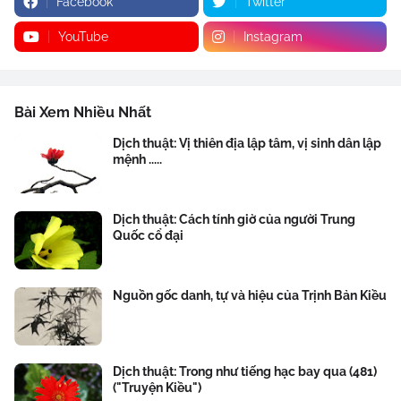
Facebook
Twitter
YouTube
Instagram
Bài Xem Nhiều Nhất
Dịch thuật: Vị thiên địa lập tâm, vị sinh dân lập
mệnh .....
Dịch thuật: Cách tính giờ của người Trung
Quốc cổ đại
Nguồn gốc danh, tự và hiệu của Trịnh Bản Kiều
Dịch thuật: Trong như tiếng hạc bay qua (481)
("Truyện Kiều")