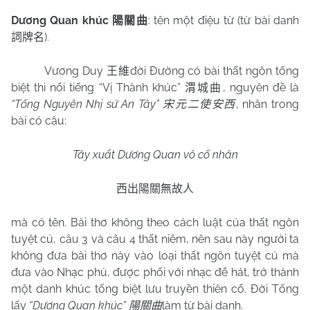
Dương Quan khúc
: tên một điệu từ (từ bài danh
陽關曲
).
詞牌名
Vương Duy
đời Đường có bài thất ngôn tống
王維
biệt thi nổi tiếng “Vị Thành khúc”
, nguyên đề là
渭城曲
“Tống Nguyên Nhị sứ An Tây”
, nhân trong
宋元二使安西
bài có câu:
Tây xuẩt Dương Quan vô cố nhân
西出陽關無故人
mà có tên. Bài thơ không theo cách luật của thất ngôn
tuyệt cú, câu 3 và câu 4 thất niêm, nên sau này người ta
không đưa bài thơ này vào loại thất ngôn tuyệt cú mà
đưa vào Nhạc phủ, được phối với nhạc để hát, trở thành
một danh khúc tống biệt lưu truyền thiên cổ. Đời Tống
lấy
“Dương Quan khúc”
làm từ bài danh.
陽關曲