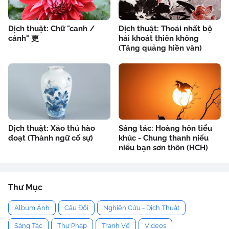
Dịch thuật: Chữ "canh /
Dịch thuật: Thoái nhất bộ
cánh" 更
hải khoát thiên không
(Tăng quảng hiền văn)
Dịch thuật: Xảo thủ hào
Sáng tác: Hoàng hôn tiểu
đoạt (Thành ngữ cố sự)
khúc - Chung thanh niểu
niểu bạn sơn thôn (HCH)
Thư Mục
Album Ảnh
Câu Đối
Nghiên Cứu - Dịch Thuật
Sáng Tác
Thư Pháp
Tranh Vẽ
Videos