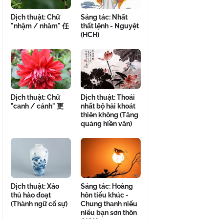
Dịch thuật: Chữ
Sáng tác: Nhất
"nhậm / nhâm" 任
thất lệnh - Nguyệt
(HCH)
Dịch thuật: Chữ
Dịch thuật: Thoái
"canh / cánh" 更
nhất bộ hải khoát
thiên không (Tăng
quảng hiền văn)
Dịch thuật: Xảo
Sáng tác: Hoàng
thủ hào đoạt
hôn tiểu khúc -
(Thành ngữ cố sự)
Chung thanh niểu
niểu bạn sơn thôn