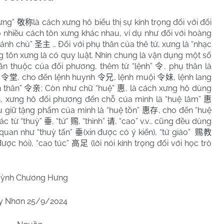
xưng”
là cách xưng hô biểu thị sự kính trọng đối với đối
敬称
 nhiều cách tôn xưng khác nhau, ví dụ như đối với hoàng
thánh chủ”
… Đối với phụ thân của thê tử, xưng là “nhạc
圣主
 tôn xưng là có quy luật. Nhìn chung là vận dụng một số
thân thuộc của đối phương, thêm từ “lệnh”
, phụ thân là
令
”
, cho đến lệnh huynh
, lệnh muội
, lệnh lang
令堂
令兄
令妹
h thân”
; Còn như chữ “huệ”
, là cách xưng hô dùng
令亲
惠
h, xưng hô đối phương đến chỗ của mình là “huệ lâm”
惠
u giữ tặng phẩm của mình là “huệ tồn”
, cho đến “huệ
惠存
ác từ “thuỳ”
, “tứ”
, “thỉnh”
, “cao” v.v… cũng đều dùng
垂
赐
请
 quan như “thuỳ tấn”
(xin được có ý kiến), “tứ giáo”
垂
赐教
được hỏi), “cao túc”
(lời nói kính trọng đối với học trò
高足
ỳnh Chương Hưng
y Nhơn 25/9/2024