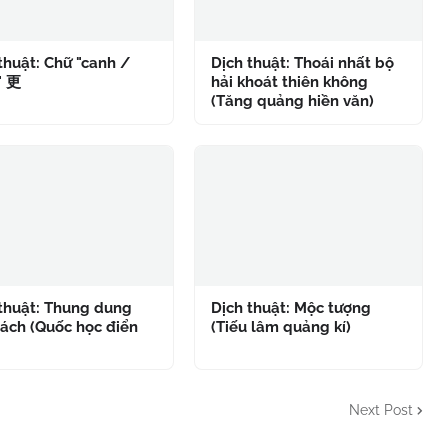
thuật: Chữ "canh /
Dịch thuật: Thoái nhất bộ
" 更
hải khoát thiên không
(Tăng quảng hiền văn)
 thuật: Thung dung
Dịch thuật: Mộc tượng
ách (Quốc học điển
(Tiếu lâm quảng kí)
Next Post