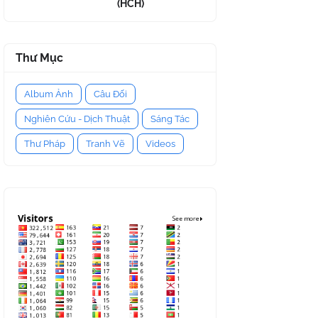
(HCH)
Thư Mục
Album Ảnh
Câu Đối
Nghiên Cứu - Dịch Thuật
Sáng Tác
Thư Pháp
Tranh Vẽ
Videos