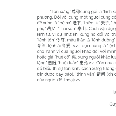
“Tôn xưng”
cũng gọi là “kính 
尊称
phương. Đối với cùng một người cũng có
đế xưng là “bệ hạ”
, “thiên tử”
, “
陛下
天子
phụ”
, “Thái sơn”
… Cách vận dụng
岳父
泰山
kính từ, ví dụ như: khi xưng hô đối với 
“lệnh tôn”
, mẫu thân là “lệnh đường
令尊
, lệnh ái
v.v…, gọi chung là “lện
令郎
令爱
cho hành vi của người khác đối với mìn
hoặc giả “huệ cố”
, xưng người khác lư
惠
tặng”
, ‘huệ duẫn”
v.v… Còn như c
惠赠
惠允
để biểu thị sự tôn kính, cách xưng tương
(xin được dạy bảo), “thỉnh vấn”
(xin 
请问
của người đối thoại) v.v…
Hu
Qu