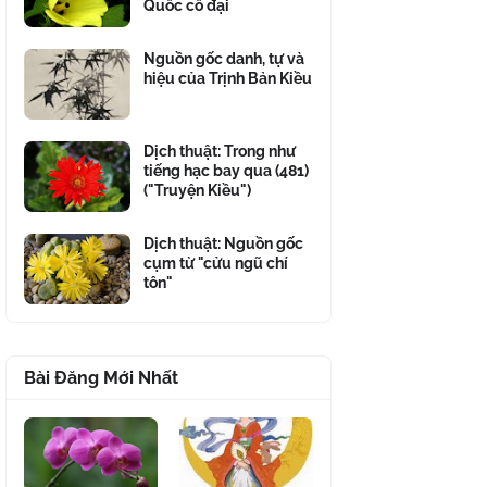
Quốc cổ đại
Nguồn gốc danh, tự và
hiệu của Trịnh Bản Kiều
Dịch thuật: Trong như
tiếng hạc bay qua (481)
("Truyện Kiều")
Dịch thuật: Nguồn gốc
cụm từ "cửu ngũ chí
tôn"
Bài Đăng Mới Nhất