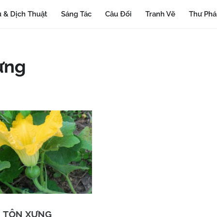
 & Dịch Thuật
Sáng Tác
Câu Đối
Tranh Vẽ
Thư Ph
ưng
TÔN XƯNG