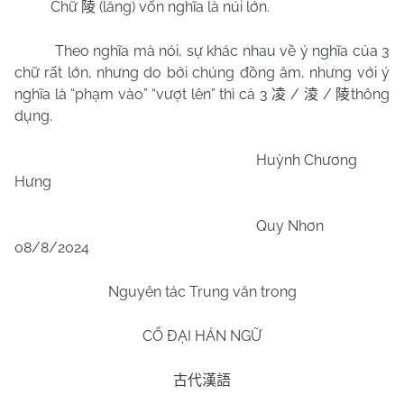
Chữ
(lăng) vốn nghĩa là núi lớn.
陵
Theo nghĩa mà nói, sự khác nhau về ý nghĩa của 3
chữ rất lớn, nhưng do bởi chúng đồng âm, nhưng với ý
nghĩa là “phạm vào” “vượt lên” thì cả 3
/
/
thông
凌
淩
陵
dụng.
Huỳnh Chương
Hưng
Quy Nhơn
08/8/2024
Nguyên tác Trung văn trong
CỔ ĐẠI HÁN NGỮ
古代漢語