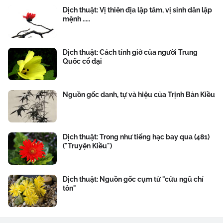
Dịch thuật: Vị thiên địa lập tâm, vị sinh dân lập
mệnh .....
Dịch thuật: Cách tính giờ của người Trung
Quốc cổ đại
Nguồn gốc danh, tự và hiệu của Trịnh Bản Kiều
Dịch thuật: Trong như tiếng hạc bay qua (481)
("Truyện Kiều")
Dịch thuật: Nguồn gốc cụm từ "cửu ngũ chí
tôn"