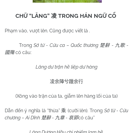
CHỮ “LĂNG”
TRONG HÁN NGỮ CỔ
凌
Phạm vào, vượt lên. Cũng được viết là .
Trong
Sở từ - Cửu ca – Quốc thương
-
-
楚辭
九歌
có câu:
國殤
Lăng dư trận hề liệp dư hàng
凌余陣兮躐余行
(Xông vào trận của ta, giẫm lên hàng lối của ta)
Dẫn đến ý nghĩa là “thừa”
(cưỡi lên). Trong
Sở từ - Cửu
乘
chương – Ai Dĩnh
-
-
có câu”
楚辭
九章
哀郢
Lăng Dương Hầu chi phiếm lạm hề.