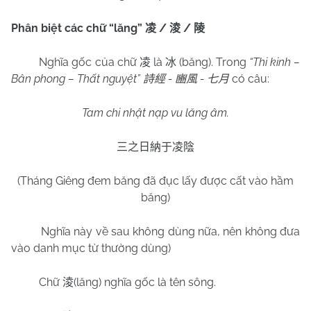
Phân biệt các chữ “lăng”
/
/
凌
淩
陵
Nghĩa gốc của chữ
là
(băng). Trong
“Thi kinh –
凌
冰
Bân phong – Thất nguyệt”
-
-
có câu:
詩經
豳風
七月
Tam chi nhật nạp vu lăng âm.
三之日納于凌陰
(Tháng Giêng đem băng đã đục lấy được cất vào hầm
băng)
Nghĩa này về sau không dùng nữa, nên không đưa
vào danh mục từ thường dùng)
Chữ
(lăng) nghĩa gốc là tên sông.
淩