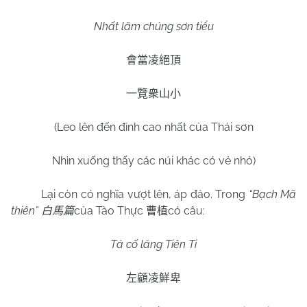
Nhất lãm chúng sơn tiểu
會當凌絕頂
一覽衆山小
(Leo lên đến đỉnh cao nhất của Thái sơn
Nhìn xuống thấy các núi khác có vẻ nhỏ)
Lại còn có nghĩa vượt lên, áp đảo. Trong
“Bạch Mã
thiên”
của Tào Thực
có câu:
白馬篇
曹植
Tả cố lăng Tiên Ti
左顧凌鮮卑