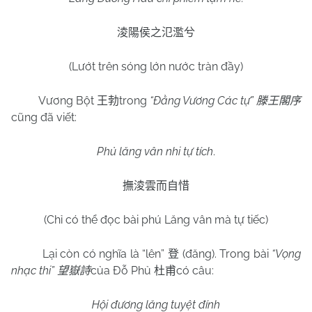
淩陽侯之氾濫兮
(Lướt trên sóng lớn nước tràn đầy)
Vương Bột
trong
“Đằng Vương Các tự”
王勃
滕王閣序
cũng đã viết:
Phủ lăng vân nhi tự tích
.
撫淩雲而自惜
(Chỉ có thể đọc bài phú Lăng vân mà tự tiếc)
Lại còn có nghĩa là “lên”
(đăng). Trong bài
“Vọng
登
nhạc thi”
của Đỗ Phủ
có câu:
望嶽詩
杜甫
Hội đương lăng tuyệt đính