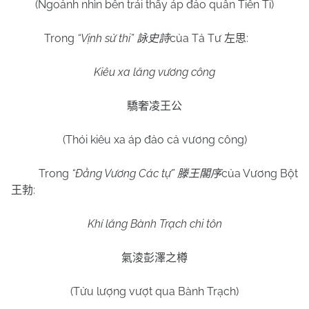
(Ngoảnh nhìn bên trái thấy áp đảo quân Tiên Ti)
Trong
“Vịnh sử thi”
của Tả Tư
:
詠史詩
左思
Kiêu xa lăng vương công
驕奢凌王公
(Thói kiêu xa áp đảo cả vương công)
Trong
“Đằng Vương Các tự”
của Vương Bột
滕王閣序
:
王勃
Khí lăng Bành Trạch chi tôn
氣淩彭澤之樽
(Tửu lượng vượt qua Bành Trạch)