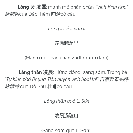
Lăng lệ
: mạnh mẽ phấn chấn.
“Vịnh Kinh Kha”
凌厲
của Đào Tiềm
có câu:
詠荆軻
陶潛
Lăng lệ việt vạn lí
凌厲越萬里
(Mạnh mẽ phấn chấn vượt muôn dặm)
Lăng thần
: Hừng đông, sáng sớm. Trong bài
凌晨
“Tự kinh phó Phụng Tiên huyện vịnh hoài thi”
自京赴奉先縣
của Đỗ Phủ
có câu:
詠懷詩
杜甫
Lăng thần quá Li Sơn
凌晨過驪山
(Sáng sớm qua Li Sơn)