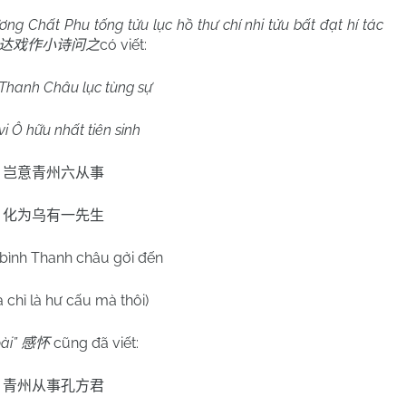
ơng Chất Phu tống tửu lục hồ thư chí nhi tửu bất đạt hí tác
có viết:
达戏作小诗问之
 Thanh Châu lục tùng sự
i Ô hữu nhất tiên sinh
岂意青州六从事
化为乌有一先生
 bình Thanh châu gởi đến
 chỉ là hư cấu mà thôi)
ài”
cũng đã viết:
感怀
青州从事孔方君