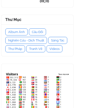
(HCH)
Thư Mục
Album Ảnh
Câu Đối
Nghiên Cứu - Dịch Thuật
Sáng Tác
Thư Pháp
Tranh Vẽ
Videos