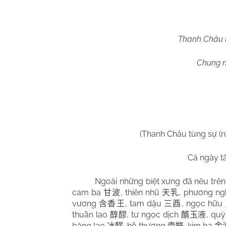
Thanh Châu 
Chung n
(Thanh Châu tùng sự (
Cả ngày t
Ngoài những biệt xưng đã nêu trên
cam ba
, thiên nhũ
, phương ng
甘波
天乳
vương
, tam dậu
, ngọc hữu
含香王
三酉
thuần lao
, tư ngọc dịch
, qu
醇醪
醑玉液
băng lao
, hồ thương
, kim ba
冰醪
壶觞
金