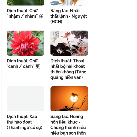
Dịch thuật: Chữ
Sáng tác: Nhất
"nhậm / nhâm" 任
thất lệnh - Nguyệt
(HCH)
Dịch thuật: Chữ
Dịch thuật: Thoái
"canh / cánh" 更
nhất bộ hải khoát
thiên không (Tăng
quảng hiền văn)
Dịch thuật: Xảo
Sáng tác: Hoàng
thủ hào đoạt
hôn tiểu khúc -
(Thành ngữ cố sự)
Chung thanh niểu
niểu bạn sơn thôn