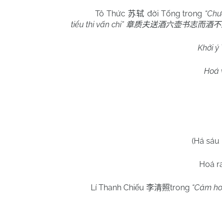
Tô Thức
đời Tống trong
“Chư
苏轼
tiểu thi vấn chi”
章质夫送酒六壶书志而酒不
Khởi ý
Hoá v
(Há sáu
Hoá ra
Lí Thanh Chiếu
trong
“Cảm ho
李清照