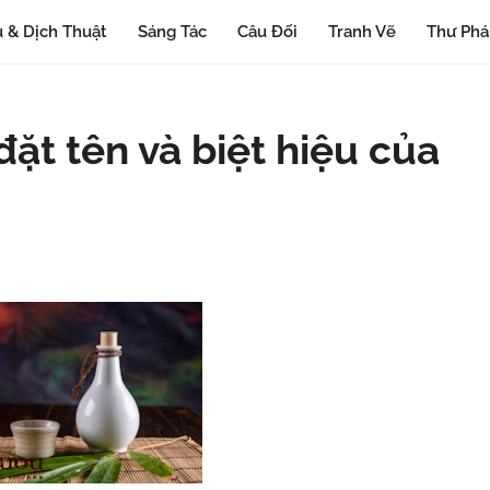
 & Dịch Thuật
Sáng Tác
Câu Đối
Tranh Vẽ
Thư Ph
đặt tên và biệt hiệu của