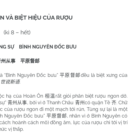
N VÀ BIỆT HIỆU CỦA RƯỢU
(kì 8 – hết)
NG SỰ BÌNH NGUYÊN ĐỐC BƯU
青州从事
平原督邮
à “Bình Nguyên Đốc bưu”
đều là biệt xưng của
平原督邮
”
.
世说新语
uộc hạ của Hoàn Ôn
rất giỏi phân biệt rượu ngon dở.
桓温
 sự”
, bởi vì ở Thanh Châu
có quận Tề
. Chữ
青州从事
青州
齐
lực của rượu ngon đi một mạch tới rún, Tùng sự lại là một
Bình Nguyên Đốc bưu”
, nhân vì ở Bình Nguyên có
平原督邮
(cách: hoành cách mô) đồng âm, lực của rượu chỉ tới vị trí
ức vị thấp.