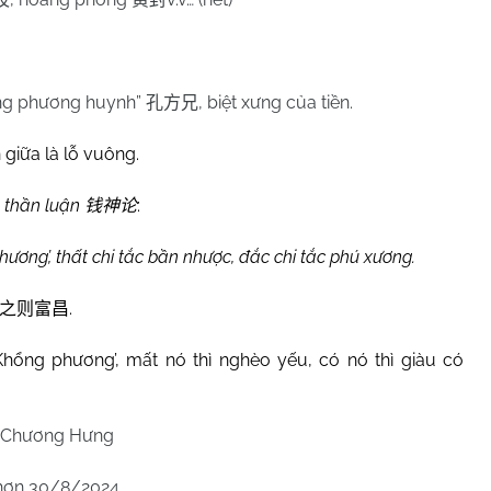
ổng phương huynh”
, biệt xưng của tiền.
孔方兄
 giữa là lỗ vuông.
n thần luận
:
钱神论
hương’, thất chi tắc bần nhược, đắc chi tắc phú xương.
.
之则富昌
‘Khổng phương’, mất nó thì nghèo yếu, có nó thì giàu có
 Chương Hưng
hơn 30/8/2024