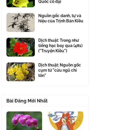
Quốc cổ đại
Nguồn gốc danh, tự và
hiệu của Trịnh Bản Kiều
Dịch thuật: Trong như
tiếng hạc bay qua (481)
("Truyện Kiều")
Dịch thuật: Nguồn gốc
cụm từ "cửu ngũ chí
tôn"
Bài Đăng Mới Nhất