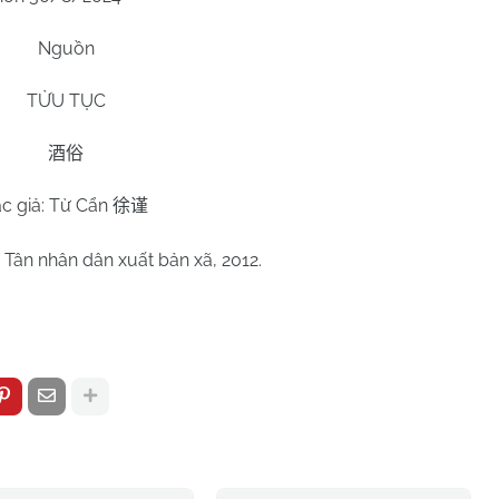
Nguồn
TỬU TỤC
酒俗
ác giả: Từ Cẩn
徐谨
n Tân nhân dân xuất bản xã, 2012.