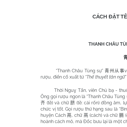
CÁCH ĐẶT TÊ
THANH CHÂU TÙ
“Thanh Châu Tùng sự”
v
青州从事
rượu, điển cố xuất từ
“Thế thuyết tân ngữ
Thời Nguỵ Tấn, viên Chủ bạ - th
Ông gọi rượu ngon là “Thanh Châu Tùng
(tề) và chữ
(tề: cái rốn) đồng âm, 
齐
脐
chức vị tốt. Gọi rượu thứ hạng sau là “
huyện Cách
, chữ
(cách) và chữ
鬲
鬲
膈
hoành cách mô, mà Đốc bưu lại là một ch