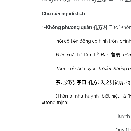
Chú của người dịch
1-
Khổng phương quân
: Tức “Kh
孔方君
Thời cổ tiền đồng có hình tròn, chính
Điển xuất từ Tấn . Lỗ Bao
:
Tiề
鲁褒
Thân chi như huynh, tự viết ‘Khổng p
,
‘
’,
,
亲之如兄
字曰
孔方
失之则贫弱
得
(Thân ái như huynh, biệt hiệu là 
xương thịnh)
Huỳnh
Quy N