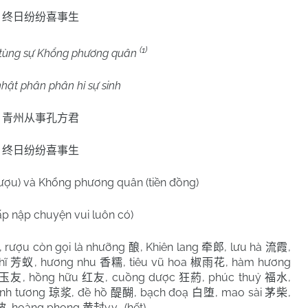
终日纷纷喜事生
(1)
tùng sự Khổng phương quân
hật phân phân hỉ sự sinh
青州从事孔方君
终日纷纷喜事生
rượu) và Khổng phương quân (tiền đồng)
ấp nập chuyện vui luôn có)
, rượu còn gọi là nhưỡng
, Khiên lang
, lưu hà
,
酿
牵郎
流霞
hĩ
, hương nhu
, tiêu vũ hoa
, hàm hương
芳蚁
香糯
椒雨花
, hồng hữu
, cuồng dược
, phúc thuỷ
,
玉友
红友
狂葯
福水
ỳnh tương
, đề hồ
, bạch đoạ
, mao sài
,
琼浆
醍醐
白堕
茅柴
, hoàng phong
v.v… (hết)
波
黄封