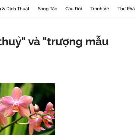
 & Dịch Thuật
Sáng Tác
Câu Đối
Tranh Vẽ
Thư Ph
 thuỷ" và "trượng mẫu