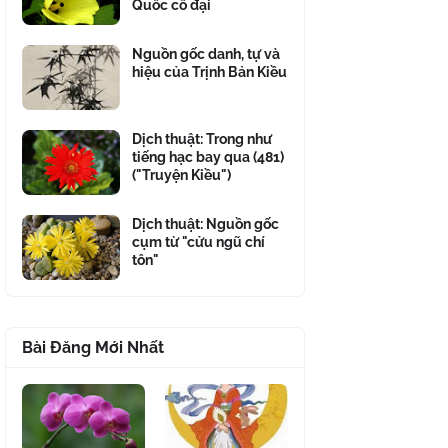
Quốc cổ đại
Nguồn gốc danh, tự và
hiệu của Trịnh Bản Kiều
Dịch thuật: Trong như
tiếng hạc bay qua (481)
("Truyện Kiều")
Dịch thuật: Nguồn gốc
cụm từ "cửu ngũ chí
tôn"
Bài Đăng Mới Nhất