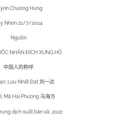
ỳnh Chương Hưng
y Nhơn 21/7/2024
Nguồn
ỐC NHÂN ĐÍCH XƯNG HÔ
中国人的称呼
ạn: Lưu Nhất Đạt
刘一达
ẽ: Mã Hải Phương
马海方
rung dịch xuất bản xã, 2022