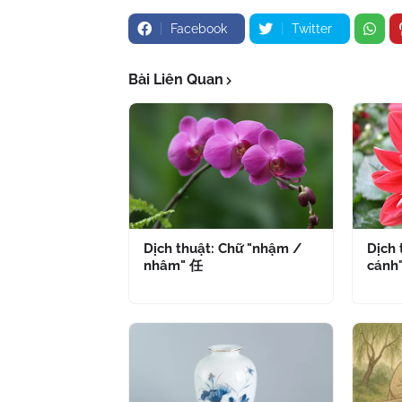
Facebook
Twitter
Bài Liên Quan
Dịch thuật: Chữ "nhậm /
Dịch 
nhâm" 任
cánh