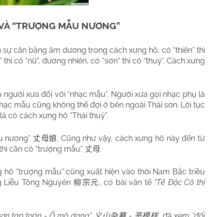
 VÀ “TRƯỢNG MẪU NƯƠNG”
 sự cân bằng âm dương trong cách xưng hô, có “thiên” thì
m” thì có “nữ”, đương nhiên, có “sơn” thì có “thuỷ”. Cách xưng
 người xưa đối với “nhạc mẫu”. Người xưa gọi nhạc phụ là
nhạc mẫu cũng không thể đợi ở bên ngoài Thái sơn. Lời tục
là có cách xưng hô “Thái thuỷ”.
ẫu nương”
. Cũng như vậy, cách xưng hô này đến từ
丈母娘
thì cần có “trượng mẫu”
.
丈母
g hô “trượng mẫu” cũng xuất hiện vào thời Nam Bắc triều
ng Liễu Tông Nguyên
, có bài văn tế
“Tế Độc Cô thị
柳宗元
sơn tạp toản - Ố mô dạng”
-
, đã xem
“đối
义山杂纂
恶模样