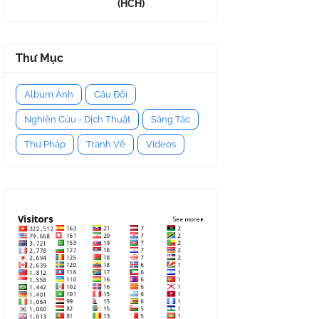
(HCH)
Thư Mục
Album Ảnh
Câu Đối
Nghiên Cứu - Dịch Thuật
Sáng Tác
Thư Pháp
Tranh Vẽ
Videos