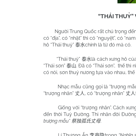
“THÁI THUỶ”
Người Trung Quốc rất chú trọng đến
có “địa”, có “nhật” thì có “nguyệt”, có “na
hô “Thái thuỷ”
chính là từ đó mà có.
泰水
“Thái thuỷ”
là cách xưng hô của
泰水
“Thái sơn”
. Đã có “Thái sơn”,
thế thì 
泰山
có nói, sơn thuỷ nương tựa vào nhau, thế 
Nhạc mẫu cũng gọi là “trượng m
“trượng nhân”
, có “trượng nhân”
丈人
丈人
Giống với “trượng nhân”. Cách xưn
đến thời Tuỳ Đường. Thi nhân đời Đườ
trượng mẫu”
.
祭独孤氏丈母
Lí Thương Ẩn
trong
“Nghĩa 
李商隐