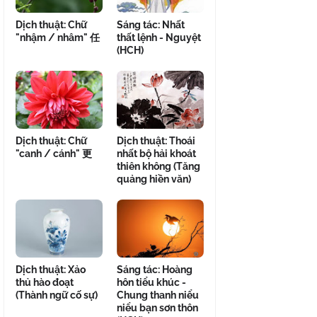
Dịch thuật: Chữ
Sáng tác: Nhất
"nhậm / nhâm" 任
thất lệnh - Nguyệt
(HCH)
Dịch thuật: Chữ
Dịch thuật: Thoái
"canh / cánh" 更
nhất bộ hải khoát
thiên không (Tăng
quảng hiền văn)
Dịch thuật: Xảo
Sáng tác: Hoàng
thủ hào đoạt
hôn tiểu khúc -
(Thành ngữ cố sự)
Chung thanh niểu
niểu bạn sơn thôn