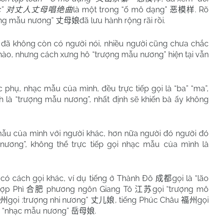
c”
là một trong “ố mô dạng”
. Rõ
对丈人丈母唱绝曲
恶模样
ợng mẫu nương”
đã lưu hành rộng rãi rồi.
丈母娘
y đã không còn có người nói, nhiều người cũng chưa chắc
ế nào, nhưng cách xưng hô “trượng mẫu nương” hiện tại vẫn
c phụ, nhạc mẫu của mình, đều trực tiếp gọi là “ba” “ma”,
h là “trượng mẫu nương”, nhất định sẽ khiến bà ấy không
 mẫu của mình với người khác, hơn nữa người đó người đó
ương”, không thể trực tiếp gọi nhạc mẫu của mình là
có cách gọi khác, ví dụ tiếng ở Thành Đô
gọi là “lão
成都
Hợp Phì
phương ngôn Giang Tô
gọi “trượng mô
合肥
江苏
gọi :trượng nhi nương”
, tiếng Phúc Châu
gọi
州
丈儿娘
福州
i “nhạc mẫu nương”
.
岳母娘