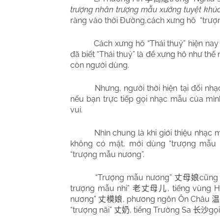
trượng nhân trượng mẫu xướng tuyệt khú
ràng vào thời Đường,cách xưng hô
“trư
Cách xưng hô “Thái thuỷ” hiện na
đã biết “Thái thuỷ” là để xưng hô như th
còn người dùng.
Nhưng, người thời hiện tại đối nhạ
nếu bạn trực tiếp gọi nhạc mẫu của mìn
vui.
Nhìn chung là khi giới thiệu nhạc
không có mặt, mới dùng “trượng mẫu n
“trượng mẫu nương”.
“Trượng mẫu nương”
cũng 
丈母娘
trượng mẫu nhi”
, tiếng vùng 
老丈母儿
nương”
, phương ngôn Ôn Châu
丈模娘
温
“trượng nãi”
, tiếng Trường Sa
gọ
丈奶
长沙