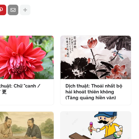
thuật: Chữ "canh /
Dịch thuật: Thoái nhất bộ
" 更
hải khoát thiên không
(Tăng quảng hiền văn)