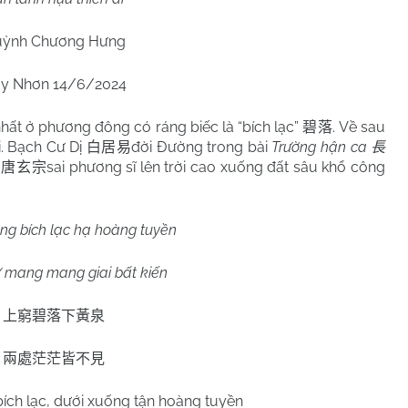
ỳnh Chương Hưng
y Nhơn 14/6/2024
 nhất ở phương đông có ráng biếc là “bích lạc”
. Về sau
碧落
i. Bạch Cư Dị
đời Đường trong bài
Trường hận ca
白居易
長
g
sai phương sĩ lên trời cao xuống đất sâu khổ công
唐玄宗
ng bích lạc hạ hoàng tuyền
 mang mang giai bất kiến
上窮碧落下黃泉
兩處茫茫皆不見
bích lạc, dưới xuống tận hoàng tuyền