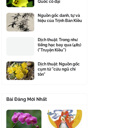
Quốc cổ đại
Nguồn gốc danh, tự và
hiệu của Trịnh Bản Kiều
Dịch thuật: Trong như
tiếng hạc bay qua (481)
("Truyện Kiều")
Dịch thuật: Nguồn gốc
cụm từ "cửu ngũ chí
tôn"
Bài Đăng Mới Nhất