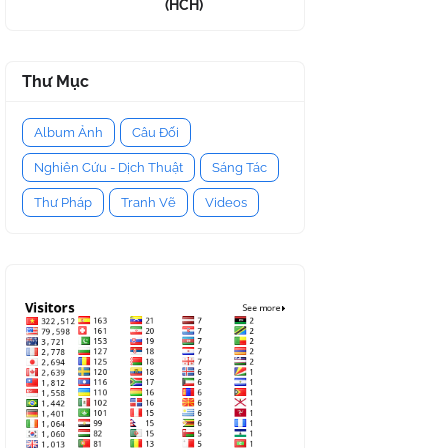
(HCH)
Thư Mục
Album Ảnh
Câu Đối
Nghiên Cứu - Dịch Thuật
Sáng Tác
Thư Pháp
Tranh Vẽ
Videos