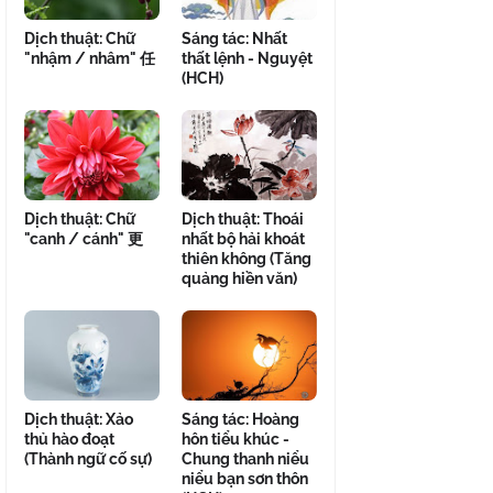
Dịch thuật: Chữ
Sáng tác: Nhất
"nhậm / nhâm" 任
thất lệnh - Nguyệt
(HCH)
Dịch thuật: Chữ
Dịch thuật: Thoái
"canh / cánh" 更
nhất bộ hải khoát
thiên không (Tăng
quảng hiền văn)
Dịch thuật: Xảo
Sáng tác: Hoàng
thủ hào đoạt
hôn tiểu khúc -
(Thành ngữ cố sự)
Chung thanh niểu
niểu bạn sơn thôn