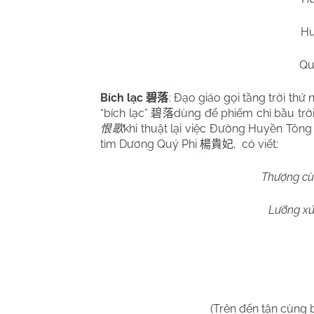
Hu
Qu
Bích lạc
: Đạo giáo gọi tầng trời thứ
碧落
“bích lạc”
dùng để phiếm chỉ bầu trờ
碧落
khi thuật lại việc Đường Huyền Tôn
恨歌
tìm Dương Quý Phi
,
có viết:
楊貴妃
Thượng cù
Lưỡng xứ
(Trên đến tận cùng 