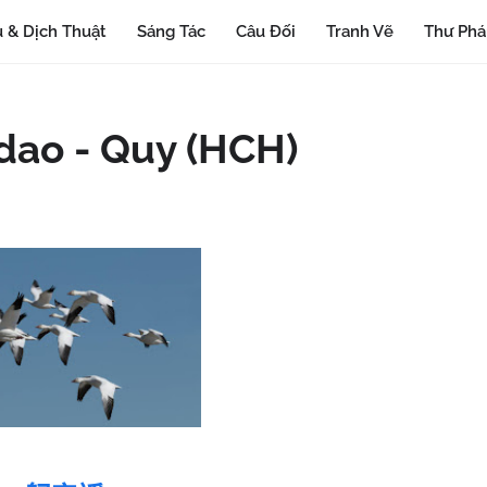
 & Dịch Thuật
Sáng Tác
Câu Đối
Tranh Vẽ
Thư Ph
 dao - Quy (HCH)