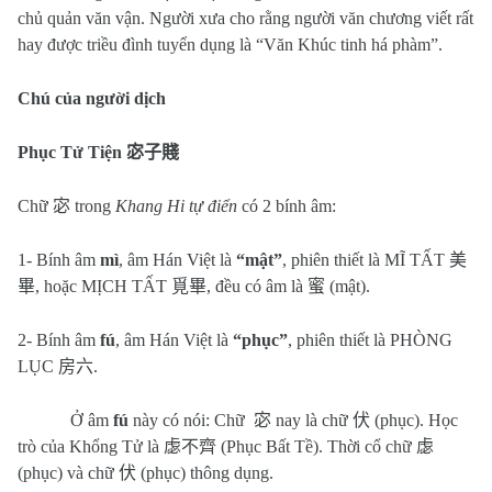
chủ quản văn vận. Người xưa cho rằng người văn chương viết rất
hay được triều đình tuyển dụng là “Văn Khúc tinh há phàm”.
Chú của người dịch
Phục Tử Tiện
宓子賤
Chữ
宓
trong
Khang Hi tự điển
có 2 bính âm:
1- Bính âm
mì
, âm Hán Việt là
“mật”
, phiên thiết là MĨ TẤT
美
畢
, hoặc MỊCH TẤT
覓畢
, đều có âm là
蜜
(mật).
2- Bính âm
fú
, âm Hán Việt là
“phục”
, phiên thiết là PHÒNG
LỤC
房六
.
Ở âm
fú
này có nói: Chữ
宓
nay là chữ
伏
(phục). Học
trò của Khổng Tử là
虙不齊
(Phục Bất Tề). Thời cổ chữ
虙
(phục) và chữ
伏
(phục) thông dụng.