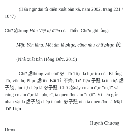
(Hán ngữ đại từ điển xuất bản xã, năm 2002, trang 221 /
1047)
Chữ
宓
trong
Hán Việt tự điển
của Thiều Chửu ghi rằng:
Mật
: Yên lặng. Một âm là
phục,
cũng như chữ
phục
伏
.
(Nhà xuất bản Hồng Đức, 2015)
Chữ
虙
thông với chữ
宓
. Tử Tiện là học trò của Khổng
Tử, vốn họ Phục
虙
tên Bất Tề
不齊
, Tử Tiện
子賤
là tên tự.
虙
子賤
, tục tự chép là
宓子賤
. Chữ
宓
này có âm đọc “mật” và
cũng có âm đọc là “phục”, ta quen đọc âm “mật”. Vì
tên gốc
nhân vật là
虙子賤
chép thành
宓子賤
nên ta quen đọc là
Mật
Tử Tiện
.
Huỳnh Chương
Hưng