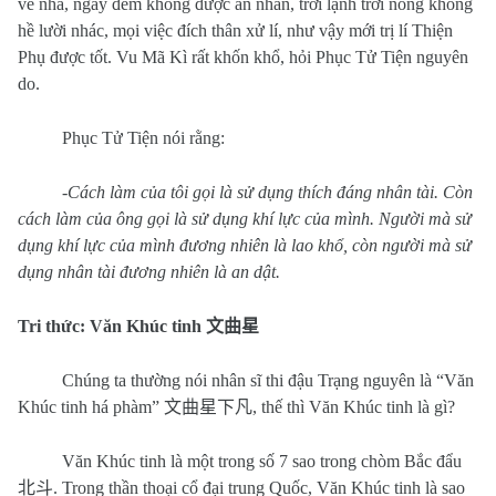
về nhà, ngày đêm không được an nhàn, trời lạnh trời nóng không
hề lười nhác, mọi việc đích thân xử lí, như vậy mới trị lí Thiện
Phụ được tốt. Vu Mã Kì rất khốn khổ, hỏi Phục Tử Tiện nguyên
do.
Phục Tử Tiện nói rằng:
-
Cách làm của tôi gọi là sử dụng thích đáng nhân tài. Còn
cách làm của ông gọi là sử dụng khí lực của mình. Người mà sử
dụng khí lực của mình đương nhiên là lao khổ, còn người mà sử
dụng nhân tài đương nhiên là an dật.
Tri thức: Văn Khúc tinh
文曲星
Chúng ta thường nói nhân sĩ thi đậu Trạng nguyên là “Văn
Khúc tinh há phàm”
文曲星下凡
, thế thì Văn Khúc tinh là gì?
Văn Khúc tinh là một trong số 7 sao trong chòm Bắc đẩu
北斗
. Trong thần thoại cổ đại trung Quốc, Văn Khúc tinh là sao