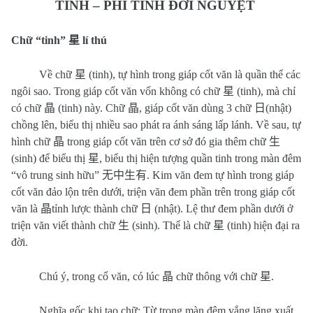
TINH – PHI TINH ĐỚI NGUYỆT
Chữ “tinh”
星
lí thú
Về chữ
星
(tinh), tự hình trong giáp cốt văn là quần thể các
ngôi sao. Trong giáp cốt văn vốn không có chữ
星
(tinh), mà chỉ
có chữ
晶
(tinh) này. Chữ
晶
, giáp cốt văn dùng 3 chữ
日
(nhật)
chồng lên, biểu thị nhiều sao phát ra ánh sáng lấp lánh. Về sau, tự
hình chữ
晶
trong giáp cốt văn trên cơ sở đó gia thêm chữ
生
(sinh) để biểu thị
星
, biểu thị hiện tượng quần tinh trong màn đêm
“vô trung sinh hữu”
无中生有
. Kim văn đem tự hình trong giáp
cốt văn đảo lộn trên dưới, triện văn đem phần trên trong giáp cốt
văn là
晶
tỉnh lược thành chữ
日
(nhật). Lệ thư đem phần dưới ở
triện văn viết thành chữ
生
(sinh). Thế là chữ
星
(tinh) hiện đại ra
đời.
Chú ý, trong cổ văn, có lúc
晶
chữ thông với chữ
星
.
Nghĩa gốc khi tạo chữ: Từ trong màn đêm vắng lặng xuất