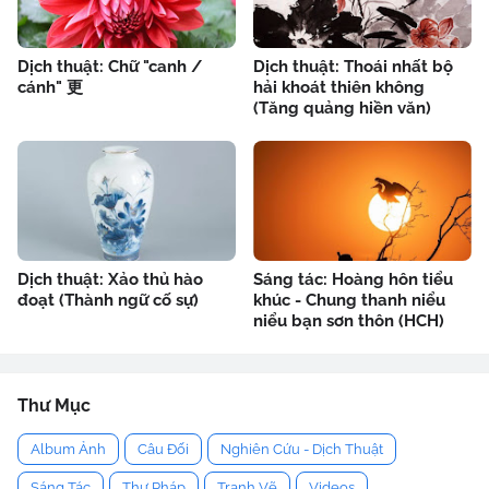
Dịch thuật: Chữ "canh /
Dịch thuật: Thoái nhất bộ
cánh" 更
hải khoát thiên không
(Tăng quảng hiền văn)
Dịch thuật: Xảo thủ hào
Sáng tác: Hoàng hôn tiểu
đoạt (Thành ngữ cố sự)
khúc - Chung thanh niểu
niểu bạn sơn thôn (HCH)
Thư Mục
Album Ảnh
Câu Đối
Nghiên Cứu - Dịch Thuật
Sáng Tác
Thư Pháp
Tranh Vẽ
Videos