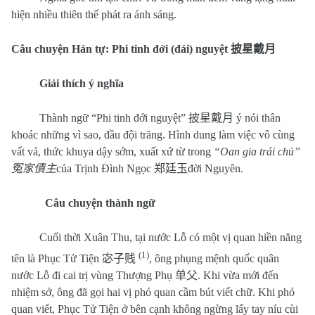
hiện nhiều thiên thể phát ra ánh sáng.
Câu chuyện Hán tự: Phi tinh đới (đái) nguyệt
披星戴月
Giải thích ý nghĩa
Thành ngữ “Phi tinh đới nguyệt”
披星戴月
ý nói thân
khoác những vì sao, đầu đội trăng. Hình dung làm việc vô cùng
vất vả, thức khuya dậy sớm, xuất xứ từ trong
“Oan gia trái chủ”
冤家債主
của Trịnh Đình Ngọc
郑廷玉
đời Nguyên.
Câu chuyện thành ngữ
Cuối thời Xuân Thu, tại nước Lỗ có một vị quan hiền năng
(1)
tên là Phục Tử Tiện
宓子贱
, ông phụng mệnh quốc quân
nước Lỗ đi cai trị vùng Thượng Phụ
单父
. Khi vừa mới đến
nhiệm sở, ông đã gọi hai vị phó quan cầm bút viết chữ. Khi phó
quan viết, Phục Tử Tiện ở bên cạnh không ngừng lấy tay níu cùi