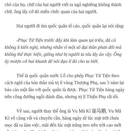
chỏ của họ, chữ của hai người viết ra ngả nghiêng không thành
chữ, ông lấy cớ đó miễn chức quan của hai người.
Hai người đi tìm quốc quân tố cáo, quốc quân lại nói rằng:
-
Phục Tử Tiện trước đây khi làm quan tại triều, đã có
không ít kiến nghị, nhưng nhân vì một số đại thần phản đối mà
không thể thực hiện, giống như bị người ta níu lấy áo vậy. Ông
ấy mượn cớ hai khanh để nói đạo lí đó cho ta biết.
Thế là quốc quân nước Lỗ cho phép Phục Tử Tiện theo
cách nghĩ của bản thân mà trị lí vùng Thượng Phụ, sau 5 năm lại
báo cáo một lần với quốc quân là được. Phục Tử Tiện hàng ngày
trên công đường ngồi đánh đàn, nhưng trị lí Thiện Phụ rất tốt.
Về sau, người thay thế ông là Vu Mã Kì
巫马期
, Vu Mã
Kì vô cùng vất vả chuyên cần, hàng ngày từ lúc mặt trời chưa
mọc đã ra làm việc, mãi đến lúc mặt trăng treo trên trời cao mới