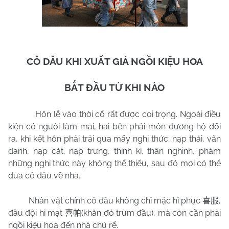
CÔ DÂU KHI XUẤT GIÁ NGỒI KIỆU HOA
BẮT ĐẦU TỪ KHI NÀO
Hôn lễ vào thời cổ rất được coi trọng. Ngoài điều
kiện có người làm mai, hai bên phải môn đương hộ đối
ra, khi kết hôn phải trải qua mấy nghi thức: nạp thái, vấn
danh, nạp cát, nạp trưng, thỉnh kì, thân nghinh, phàm
những nghi thức này không thể thiếu, sau đó mơi có thể
đưa cô dâu về nhà.
Nhân vật chính cô dâu không chỉ mặc hỉ phục
,
喜服
đầu đội hỉ mạt
(khăn đỏ trùm đầu), mà còn cần phải
喜帕
ngồi kiệu hoa đến nhà chú rể.