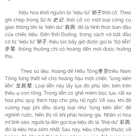
Kiệu hoa khởi nguồn từ “kiệu tử”
thời cổ. Theo
轿子
ghi chép trong
Sử kí
, thời cổ có một loại công cụ
史记
giao thông tên là “kiên dư”
, đó là hình thức ban đầu
肩舆
của chiếc kiệu. Đến thời Đường, trong sách vở bắt đầu
có từ “kiệu tử”
. Kiệu lúc bấy giờ được gọi là “bộ liễn”
轿子
, thông thường chỉ có hoàng đến mới được hưởng
步辇
thụ.
Theo sử liệu, hoàng đế Hiếu Tông
triều Nam
孝宗
Tống từng thiết kế cho hoàng hậu một chiếc “long kiên
liễn”
. Loại liễn này lấy lụa đỏ phủ lên, bên trên
龙肩辇
thêu 4 con rồng. Trong liễn có ghế mềm bọc lụa, rất xa
hoa phú quý, thích hợp cho phụ nữ ngồi. Về sau, khi đế
vương nạp phi đều dùng loại như “long kiên liễn” để
nghinh rước, hiển thị rõ khí phái hoàng gia. Nhân vì hoa
mĩ tinh xảo, người ta liền gọi loại kiệu đó là “thái dư”
,
彩舆
đó là kiệu hoa sớm nhất. Sau này, kiệu chuyên thuộc về