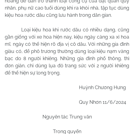
hoàng đế dần trở thành loại công cụ của đạt quan quý
nhân, phụ nữ cao tuổi dùng khi ra khỏi nhà, tập tục dùng
kiệu hoa rước dâu cũng lưu hành trong dân gian.
Loại kiệu hoa khi rước dâu có nhiều dạng, cũng
gần giống với xe hoa hiện nay, kiệu ngày càng xa xỉ hoa
mĩ, ngày có thể hiện rõ địa vị cô dâu. Với những gia đình
giàu có, để phô trương thường dùng loại kiệu nạm vàng
bạc do 8 người khiêng. Những gia đình phổ thông, thì
đơn giản, chỉ dùng lụa đỏ trang sức với 2 người khiêng
để thể hiện sự long trọng.
Huỳnh Chương Hưng
Quy Nhơn
11/6
/2024
Nguyên tác Trung văn
Trong quyển