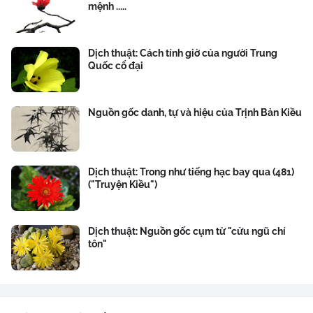
mệnh .....
Dịch thuật: Cách tính giờ của người Trung
Quốc cổ đại
Nguồn gốc danh, tự và hiệu của Trịnh Bản Kiều
Dịch thuật: Trong như tiếng hạc bay qua (481)
("Truyện Kiều")
Dịch thuật: Nguồn gốc cụm từ "cửu ngũ chí
tôn"