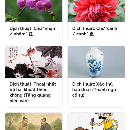
Dịch thuật: Chữ "nhậm
Dịch thuật: Chữ "canh
/ nhâm" 任
/ cánh" 更
Dịch thuật: Thoái nhất
Dịch thuật: Xảo thủ
bộ hải khoát thiên
hào đoạt (Thành ngữ
không (Tăng quảng
cố sự)
hiền văn)