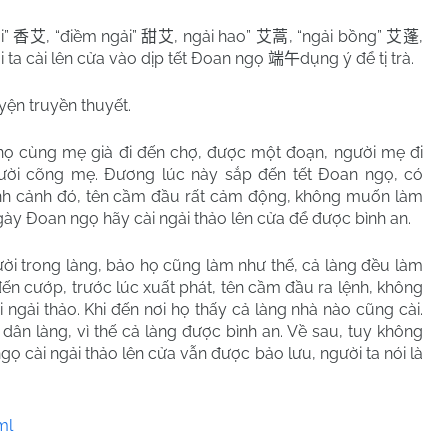
i”
, “điềm ngải”
, ngải hao”
, “ngải bồng”
,
香艾
甜艾
艾蒿
艾蓬
i ta cài lên cửa vào dịp tết Đoan ngọ
dụng ý để tị trà.
端午
yện truyền thuyết.
nọ cùng mẹ già đi đến chợ, được một đoạn, người mẹ đi
gười cõng mẹ. Đương lúc này sắp đến tết Đoan ngọ, có
ình cảnh đó, tên cầm đầu rất cảm động, không muốn làm
ngày Đoan ngọ hãy cài ngải thảo lên cửa để được bình an.
gười trong làng, bảo họ cũng làm như thế, cả làng đều làm
ến cướp, trước lúc xuất phát, tên cầm đầu ra lệnh, không
ngải thảo. Khi đến nơi họ thấy cả làng nhà nào cũng cài.
 dân làng, vì thế cả làng được bình an. Về sau, tuy không
gọ cài ngải thảo lên cửa vẫn được bảo lưu, người ta nói là
ml