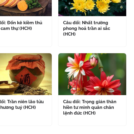
ối: Đốn kê kiềm thủ
Câu đối: Nhất trường
 cam thự (HCH)
phong hoả trần ai sắc
(HCH)
ối: Trần niên lão tửu
Câu đối: Trọng gián thân
 hương tuý (HCH)
hiền tư minh quân chân
lệnh đức (HCH)