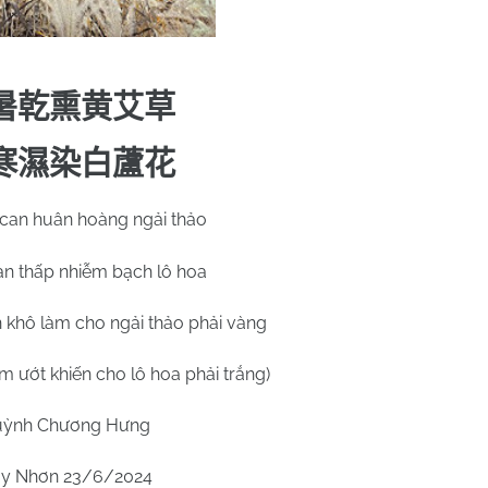
暑乾熏黄艾草
寒濕染白蘆花
can huân hoàng ngải thảo
n thấp nhiễm bạch lô hoa
n khô làm cho ngải thảo phải vàng
m ướt khiến cho lô hoa phải trắng)
ỳnh Chương Hưng
y Nhơn 23/6/2024