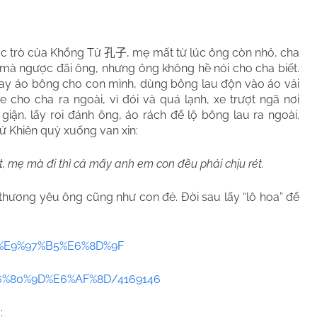
ọc trò của Khổng Tử
, mẹ mất từ lúc ông còn nhỏ, cha
孔子
 mà ngược đãi ông, nhưng ông không hề nói cho cha biết.
y áo bông cho con mình, dùng bông lau độn vào áo vải
cho cha ra ngoài, vì đói và quá lạnh, xe trượt ngã nơi
ận, lấy roi đánh ông, áo rách để lộ bông lau ra ngoài.
Tử Khiên quỳ xuống van xin:
ét, mẹ mà đi thì cả mấy anh em con đều phải chịu rét.
 thương yêu ông cũng như con đẻ. Đời sau lấy “lô hoa” để
ns/%E9%97%B5%E6%8D%9F
%E6%80%9D%E6%AF%8D/4169146
: