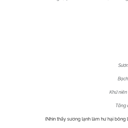
Sươn
Bạch
Khứ niên
Tằng 
(Nhìn thấy sương lạnh làm hư hại bông