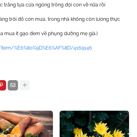
 trắng tựa cửa ngóng trông đợi con về nữa rồi
ng trời đổ cơn mưa, trong nhà không còn lương thực
sa mua ít gạo đem về phụng dưỡng mẹ già.)
com/item/%E6%80%9D%E6%AF%8D/4169146