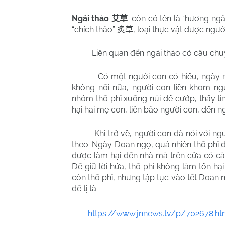
Ngải thảo
: còn có tên là “hương ngả
艾草
“chích thảo”
, loại thực vật được ngườ
炙草
Liên quan đến ngải thảo có câu chu
Có một người con có hiếu, ngày 
không nổi nữa, người con liền khom n
nhóm thổ phỉ xuống núi để cướp, thấy t
hại hai mẹ con, liền bảo người con, đến 
Khi trở về, người con đã nói với n
theo. Ngày Đoan ngọ, quả nhiên thổ phỉ đ
được làm hại đến nhà mà trên cửa có cài 
Để giữ lời hứa, thổ phỉ không làm tổn hại
còn thổ phỉ, nhưng tập tục vào tết Đoan n
để tị tà.
https://www.jnnews.tv/p/702678.ht