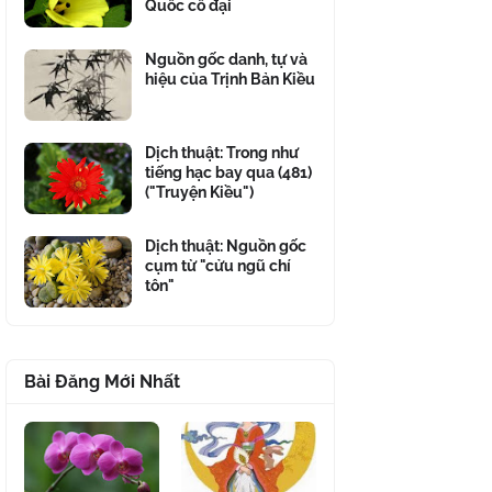
Quốc cổ đại
Nguồn gốc danh, tự và
hiệu của Trịnh Bản Kiều
Dịch thuật: Trong như
tiếng hạc bay qua (481)
("Truyện Kiều")
Dịch thuật: Nguồn gốc
cụm từ "cửu ngũ chí
tôn"
Bài Đăng Mới Nhất