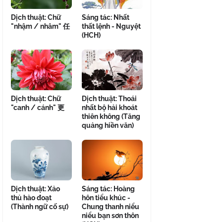
Dịch thuật: Chữ
Sáng tác: Nhất
"nhậm / nhâm" 任
thất lệnh - Nguyệt
(HCH)
Dịch thuật: Chữ
Dịch thuật: Thoái
"canh / cánh" 更
nhất bộ hải khoát
thiên không (Tăng
quảng hiền văn)
Dịch thuật: Xảo
Sáng tác: Hoàng
thủ hào đoạt
hôn tiểu khúc -
(Thành ngữ cố sự)
Chung thanh niểu
niểu bạn sơn thôn