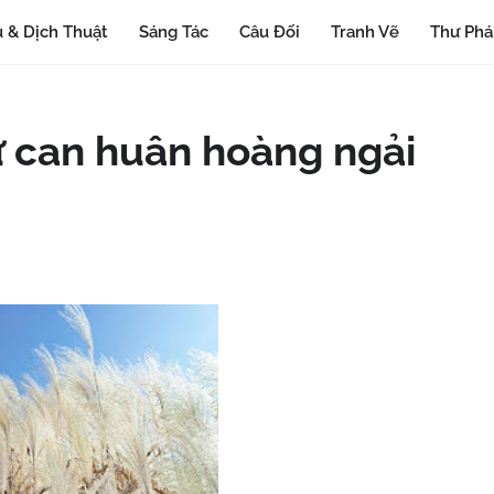
 & Dịch Thuật
Sáng Tác
Câu Đối
Tranh Vẽ
Thư Ph
ử can huân hoàng ngải