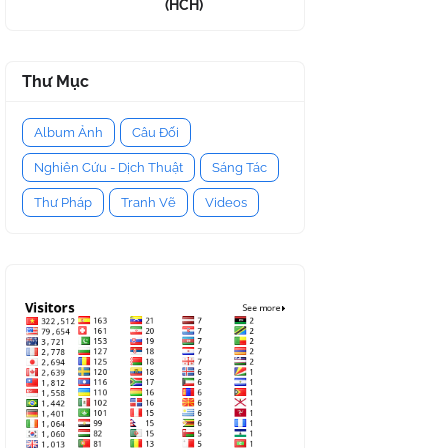
(HCH)
Thư Mục
Album Ảnh
Câu Đối
Nghiên Cứu - Dịch Thuật
Sáng Tác
Thư Pháp
Tranh Vẽ
Videos