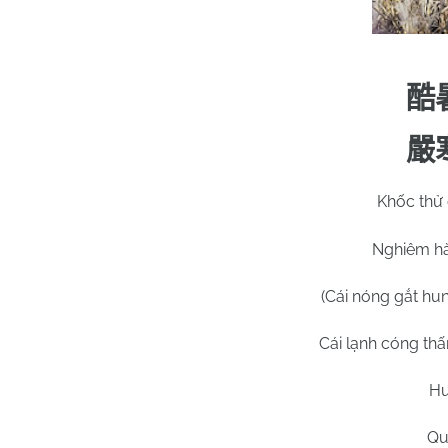
酷
嚴
Khốc thử 
Nghiêm hà
(Cái nóng gắt hu
Cái lạnh cóng thấ
Hu
Qu