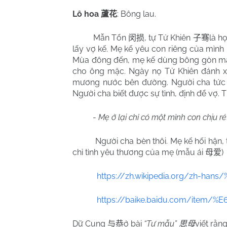
Lô hoa
: Bông lau.
蘆花
Mẫn Tổn
, tự Tử Khiên
là h
闵损
子骞
lấy vợ kế. Mẹ kế yêu con riêng của mình
Mùa đông đến, mẹ kế dùng bông gòn ma
cho ông mặc. Ngày nọ Tử Khiên đánh xe 
mương nước bên đường. Người cha tức gi
Người cha biết được sự tình, định để vợ. 
-
Mẹ ở lại chỉ có một mình con chịu r
Người cha bèn thôi. Mẹ kế hối hận,
chỉ tình yêu thương của mẹ (mẫu ái
)
母爱
https://zh.wikipedia.org/zh-ha
https://baike.baidu.com/item/
Dữ
Cung
ở bài
“Tư mẫu”
viết rằng
与恭
思母