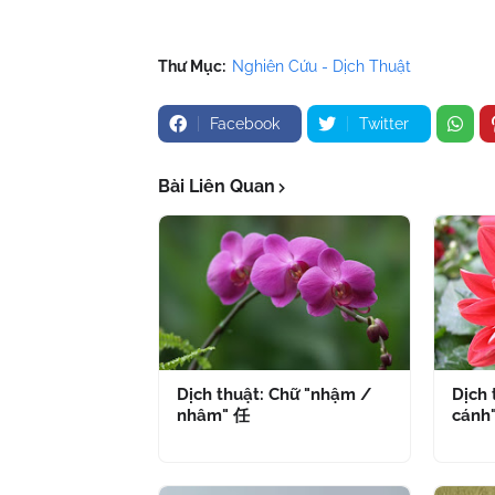
Thư Mục:
Nghiên Cứu - Dịch Thuật
Facebook
Twitter
Bài Liên Quan
Dịch thuật: Chữ "nhậm /
Dịch 
nhâm" 任
cánh