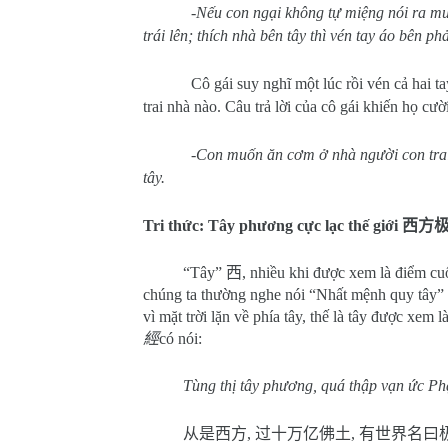
-Nếu con ngại không tự miệng nói ra muố
trái lên; thích nhà bên tây thì vén tay áo bên ph
Cô gái suy nghĩ một lúc rồi vén cả hai t
trai nhà nào. Câu trả lời của cô gái khiến họ cười
-Con muốn ăn cơm ở nhà người con trai 
tây.
Tri thức: Tây phương cực lạc thế giới
西方
“Tây”
西
, nhiều khi được xem là điểm cu
chúng ta thường nghe nói “Nhất mệnh quy tây”
vì mặt trời lặn về phía tây, thế là tây được xem
經
có nói:
Tùng thị tây phương, quá thập vạn ức Phật
从是西方
,
过十万亿佛土
,
有世界名曰