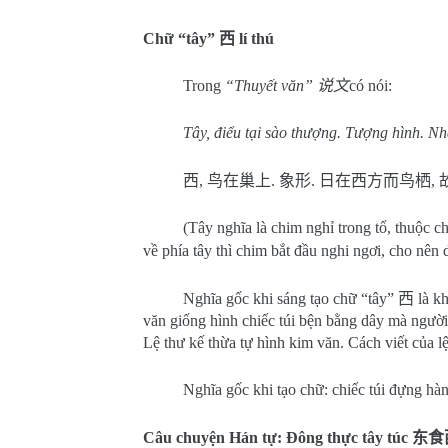
Chữ “tây”
西
lí thú
Trong
“Thuyết văn”
说文
có nói:
Tây, điểu tại sào thượng. Tượng hình. Nhật
西
,
鸟在巢上
.
象形
.
日在西方而鸟栖
,
(Tây nghĩa là chim nghỉ trong tổ, thuộc c
về phía tây thì chim bắt đầu nghi ngơi, cho nên 
Nghĩa gốc khi sáng tạo chữ “tây”
西
là k
văn giống hình chiếc túi bện bằng dây mà người
Lệ thư kế thừa tự hình kim văn. Cách viết của l
Nghĩa gốc khi tạo chữ: chiếc túi đựng hàn
Câu chuyện Hán tự: Đông thực tây túc
东食