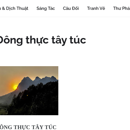
 & Dịch Thuật
Sáng Tác
Câu Đối
Tranh Vẽ
Thư Ph
 Đông thực tây túc
ĐÔNG THỰC TÂY TÚC