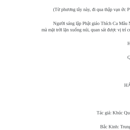
(Từ phương tây này, đi qua thập vạn ức Phậ
Người sáng lập Phật giáo Thích Ca Mâu
mà mặt trời lặn xuống núi, quan sát được vị trí c
H
Q
HÁ
Tác giả: Khúc Q
Bắc Kinh: Trun