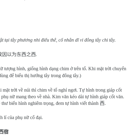
 tại tây phương nhi điểu thê, cố nhân dĩ vi đông tây chi tây.
故因以为东西之西
.
hữ tượng hình, giống hình dạng chim ở trên tổ. Khi mặt trời chuyển
dùng để biểu thị hướng tây trong đông tây.)
hi mặt trời về núi thì chim về tổ nghỉ ngơi. Tự hình trong giáp cốt
 phụ nữ mang theo về nhà. Kim văn kéo dài tự hình giáp cốt văn.
ệ thư biến hình nghiêm trọng, đem tự hình viết thành
西
.
h lí của phụ nữ cổ đại.
西宿