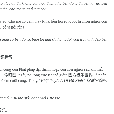
n lấy ai, thì không cần nói, thích nhà bên đông thì vén tay áo bên
ải lên, cha mẹ sẽ rõ ý của con.
ay áo. Cha mẹ cô cảm thấy kì lạ, liền hỏi rốt cuộc là chọn người con
, cô ta nói rằng:
giàu có bên đông, buổi tối ngủ ở nhà người con trai xinh đẹp bên
极乐世界
ối cùng của Phật pháp đại thành hoặc của con người sau khi mất,
一命归西
, “Tây phương cực lạc thế giới”
西方极乐世界
, là nhân
 là điểm cuối cùng. Trong
“Phật thuyết A Di Đà Kinh”
佛说阿弥陀
 thổ, hữu thế giới danh viết Cực lạc.
极乐
.