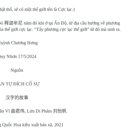
t thổ, sẽ có một thế giới tên là Cực lạc.)
 Ni
释迦牟尼
năm đó khi ở tại Ấn Độ, từ địa cầu hướng về phương
ủa thế giới cực lạc. “Tây phương cực lạc thế giới” từ đó mà sinh ra.
uỳnh Chương Hưng
uy Nhơn 17/5/2024
Nguồn
N TỰ ĐÍCH CỐ SỰ
汉字的故事
uân Vĩ
曲君伟
, Lưu Di Phàm
刘怡帆
g Quốc Hoa kiều xuất bản xã, 2021