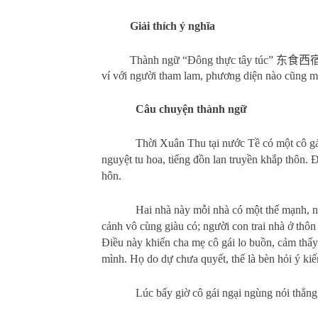
Giải thích ý nghĩa
Thành ngữ “Đông thực tây túc”
东食西
ví với người tham lam, phương diện nào cũng muố
Câu chuyện thành ngữ
Thời Xuân Thu tại nước Tề có một cô gá
nguyệt tu hoa, tiếng đồn lan truyền khắp thôn. 
hôn.
Hai nhà này mỗi nhà có một thế mạnh, n
cảnh vô cùng giàu có; người con trai nhà ở thô
Điều này khiến cha mẹ cô gái lo buồn, cảm thấy
mình. Họ do dự chưa quyết, thế là bèn hỏi ý ki
Lúc bấy giờ cô gái ngại ngùng nói thẳng 