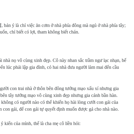
宿
, bản ý là chỉ việc ăn cơm ở nhà phía đông mà ngủ ở nhà phía tây;
n, chỉ biết có lợi, tham không biết chán.
i nhà nọ vô cùng xinh đẹp. Cô này nhan sắc trầm ngư lạc nhạn, bế
Đến lúc phải lập gia đình, có hai nhà đưa người làm mai đến cầu
gười con trai nhà ở thôn bên đông tướng mạo xấu xí nhưng gia
n bên tây tướng mạo vô cùng xinh đẹp nhưng gia cảnh bần hàn.
 không có người nào có thể khiến họ hài lòng cưới con gái của
ến con gái, để con gái tự quyết định muốn được gả cho nhà nào.
ý kiến của mình, thế là cha mẹ cô liền hỏi: