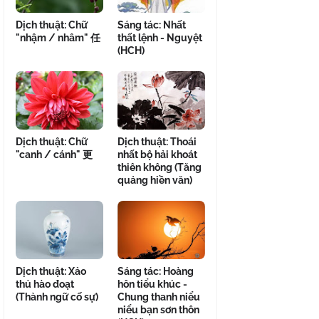
Dịch thuật: Chữ
Sáng tác: Nhất
"nhậm / nhâm" 任
thất lệnh - Nguyệt
(HCH)
Dịch thuật: Chữ
Dịch thuật: Thoái
"canh / cánh" 更
nhất bộ hải khoát
thiên không (Tăng
quảng hiền văn)
Dịch thuật: Xảo
Sáng tác: Hoàng
thủ hào đoạt
hôn tiểu khúc -
(Thành ngữ cố sự)
Chung thanh niểu
niểu bạn sơn thôn