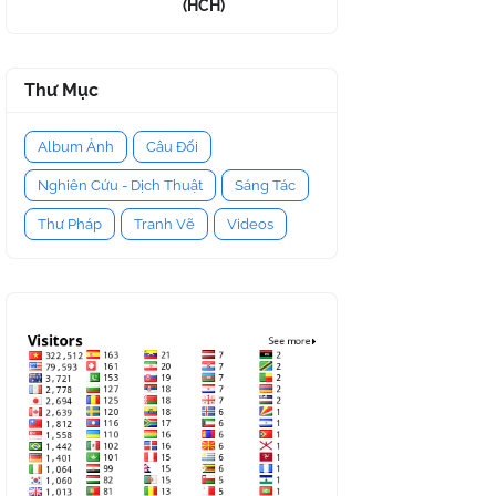
(HCH)
Thư Mục
Album Ảnh
Câu Đối
Nghiên Cứu - Dịch Thuật
Sáng Tác
Thư Pháp
Tranh Vẽ
Videos