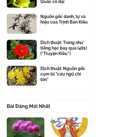
Quốc cổ đại
Nguồn gốc danh, tự và
hiệu của Trịnh Bản Kiều
Dịch thuật: Trong như
tiếng hạc bay qua (481)
("Truyện Kiều")
Dịch thuật: Nguồn gốc
cụm từ "cửu ngũ chí
tôn"
Bài Đăng Mới Nhất