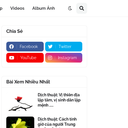
áp
Videos
Album Ảnh
Chia Sẻ
Facebook
Twitter
YouTube
Instagram
Bài Xem Nhiều Nhất
Dịch thuật: Vị thiên địa
lập tâm, vị sinh dân lập
mệnh .....
Dịch thuật: Cách tính
giờ của người Trung