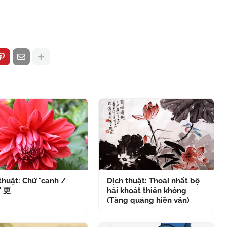
thuật: Chữ "canh /
Dịch thuật: Thoái nhất bộ
" 更
hải khoát thiên không
(Tăng quảng hiền văn)