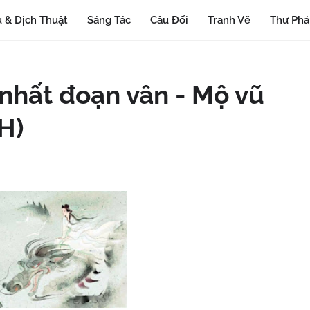
 & Dịch Thuật
Sáng Tác
Câu Đối
Tranh Vẽ
Thư Ph
 nhất đoạn vân - Mộ vũ
CH)