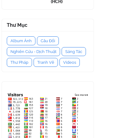
(HCH)
Thư Mục
Album Ảnh
Câu Đối
Nghiên Cứu - Dịch Thuật
Sáng Tác
Thư Pháp
Tranh Vẽ
Videos