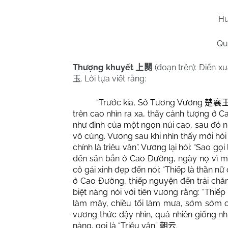
Hu
Qu
Thượng khuyết
(đoạn trên): Đ
iển xu
上闋
. Lời tựa viết rằng:
玉
“Trước kia, Sở Tương Vương
楚襄
trên cao nhìn ra xa, thấy cảnh tượng ở
như đỉnh của một ngọn núi cao, sau đó n
vô cùng. Vương sau khi nhìn thấy mới hỏ
chính là triêu vân”. Vương lại hỏi: “Sao g
đến săn bắn ở Cao Đường, ngày nọ vì m
cô gái xinh đẹp đến nói: “Thiếp là thần n
ở Cao Đường, thiếp nguyện đến trải chăn 
biệt nàng nói với tiên vương rằng: “Thiế
làm mây, chiều tối làm mưa, sớm sớm c
vương thức dậy nhìn, quả nhiên giống nh
nàng, gọi là “Triêu vân”
.
朝云