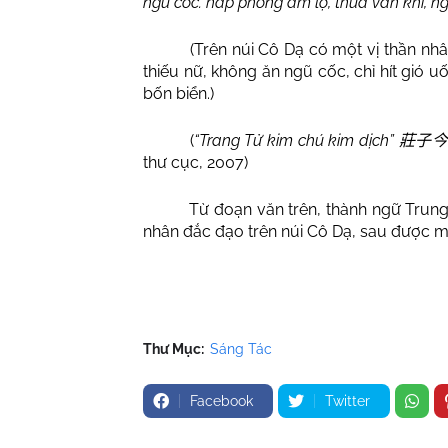
ngũ cốc. hấp phong ẩm lộ, thừa vân khí, ngự
(Trên núi Cô Dạ có một vị thần nhâ
thiếu nữ, không ăn ngũ cốc, chỉ hít gió
bốn biển.)
(
“Trang Tử kim chú kim dịch”
莊子
thư cục, 2007)
T
ừ
đ
o
ạ
n v
ă
n trên, t
hành ngữ Trung
nhân đắc đạo trên núi Cô Dạ, sau được m
Thư Mục:
Sáng Tác
Facebook
Twitter