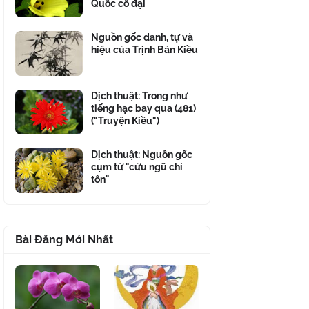
Quốc cổ đại
Nguồn gốc danh, tự và
hiệu của Trịnh Bản Kiều
Dịch thuật: Trong như
tiếng hạc bay qua (481)
("Truyện Kiều")
Dịch thuật: Nguồn gốc
cụm từ "cửu ngũ chí
tôn"
Bài Đăng Mới Nhất