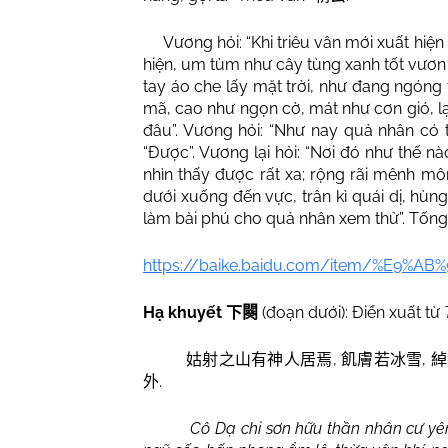
Vương hỏi: “Khi triêu vân mới xuất hiệ
hiện, um tùm như cây tùng xanh tốt vươn 
tay áo che lấy mặt trời, như đang ngóng 
mã, cao như ngọn cờ, mát như cơn gió, l
đâu”. Vương hỏi: “Như nay quả nhân có
“Được”. Vương lại hỏi: “Nơi đó như thế n
nhìn thấy được rất xa; rộng rãi mênh mông
dưới xuống đến vực, trân kì quái dị, hùng
làm bài phú cho quả nhân xem thử”. Tống 
https://baike.baidu.com/item/%E9%A
Hạ khuyết
(đoạn dưới): Điển xuất từ
下闋
,
,
姑射之山有神人居焉
飢膚若冰雪
綽
.
外
Cô Dạ chi sơn hữu thần nhân cư yên