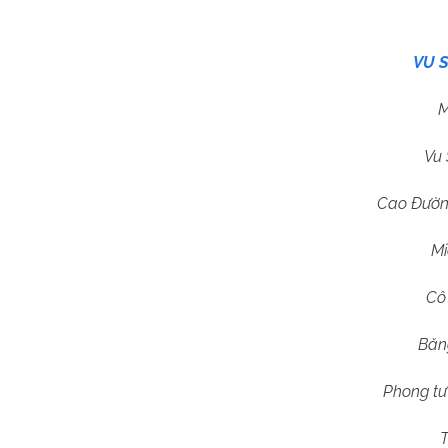
VU 
M
Vu 
Cao Đường
Mi
Cô 
Băng
Phong tư
T