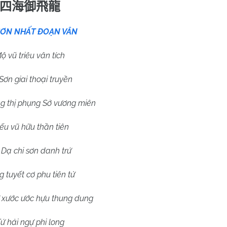
四海御飛龍
SƠN NHẤT ĐOẠN VÂN
ộ vũ triêu vân tích
Sơn giai thoại truyền
 thị phụng Sở vương miên
ếu vũ hữu thần tiên
Dạ chi sơn danh trứ
 tuyết cơ phu tiên t
ử
 xước ước hựu thung dung
ứ hải ngự phi long