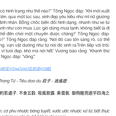
n có hình trạng như thế nào?” Tống Ngọc đáp: “Khi mới xuất
lên, qua một lúc sau, xinh đẹp yêu kiều như mĩ nữ giương
tình nhân. Bỗng chốc biến đổi hình dạng, nhanh như xe tứ
ạnh như cơn mưa. Lúc gió dừng mưa tạnh, không biết là đi
 thể đến chơi một chuyến được chăng?’ Tống Ngọc đáp:
ào?” Tống Ngọc đáp rằng: “Nơi đó cao lớn sáng rõ, có thể
, vạn vật dường như từ nơi đó sinh ra.Trên tiếp với trời,
 vĩ tươi đẹp, khó mà nói hết”. Vương bảo rằng: “Khanh thử
Ngọc đáp: “Vâng”.”
B%98%E5%94%90%E8%B5%8B
Trang Tử - Tiêu dao du
-
:
莊子
逍遙遊
,
,
,
,
約若處子
不食五穀
吸風飲露
乘雲氣
御飛龍而遊乎四海之
, cơ phu nhược băng tuyết, xước ước nhược xử tử, bất thực