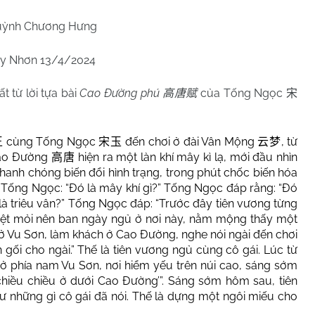
ỳnh Chương Hưng
y Nhơn 13/4/2024
ất từ lời tựa bài
Cao Đường phú
của Tống Ngọc
高唐赋
宋
cùng Tống Ngọc
đến chơi ở đài Vân Mộng
, từ
王
宋玉
云梦
 Cao Đường
hiện ra một làn khí mây kì lạ, mới đầu nhìn
高唐
hanh chóng biến đổi hình trạng, trong phút chốc biến hóa
i Tống Ngọc: “Đó là mây khí gì?” Tống Ngọc đáp rằng: “Đó
ọi là triêu vân?” Tống Ngọc đáp: “Trước đây tiên vương từng
ệt mỏi nên ban ngày ngủ ở nơi này, nằm mộng thấy một
ữ ở Vu Sơn, làm khách ở Cao Đường, nghe nói ngài đến chơi
gối cho ngài.” Thế là tiên vương ngủ cùng cô gái. Lúc từ
p ở phía nam Vu Sơn, nơi hiểm yếu trên núi cao, sáng sớm
hiều chiều ở dưới Cao Đường’”. Sáng sớm hôm sau, tiên
ư những gì cô gái đã nói. Thế là dựng một ngôi miếu cho