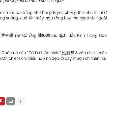
 phi long nhi du hồ tứ hải chi ngoại.
n cư trú, da trắng như băng tuyết, phong thái nhu mì như
 uống sương, cưỡi khí mây, ngự rồng bay mà ngao du ngoài
Trần Cổ Ứng
chú dịch. Bắc Kinh: Trung Hoa
今注今譯
陳鼓應
 Quốc có câu “Cô Dạ thần nhân”
vốn chỉ vị chân
姑射神人
ượn phiếm chỉ thiếu nữ xinh đẹp. Ở đây mượn chi thần nữ.