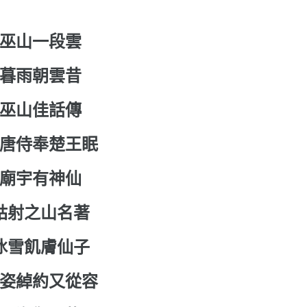
巫山一段雲
暮雨朝雲昔
巫山佳話傳
唐侍奉楚王眠
廟宇有神仙
姑射之山名著
冰雪飢膚仙子
姿綽約又從容