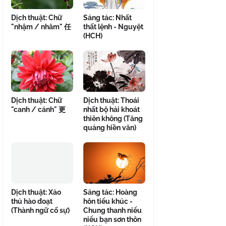
Dịch thuật: Chữ
Sáng tác: Nhất
"nhậm / nhâm" 任
thất lệnh - Nguyệt
(HCH)
Dịch thuật: Chữ
Dịch thuật: Thoái
"canh / cánh" 更
nhất bộ hải khoát
thiên không (Tăng
quảng hiền văn)
Dịch thuật: Xảo
Sáng tác: Hoàng
thủ hào đoạt
hôn tiểu khúc -
(Thành ngữ cố sự)
Chung thanh niểu
niểu bạn sơn thôn