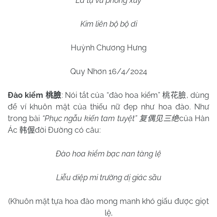
La tụ vũ phong xuy
Kim liên bộ bộ di
Huỳnh Chương Hưng
Quy Nhơn 16/4/2024
Đào kiểm
: Nói tắt của “đào hoa kiểm”
, dùng
桃臉
桃花臉
để ví khuôn mặt của thiếu nữ đẹp như hoa đào. Như
trong bài
“Phục ngẫu kiến tam tuyệt”
của Hàn
复偶见三绝
Ác
đời Đường có câu:
韩偓
Đào hoa kiểm bạc nan tàng lệ
Liễu diệp mi trường dị giác sầu
(Khuôn mặt tựa hoa đào mong manh khó giấu được giọt
lệ,