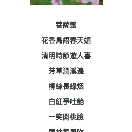
菩薩蠻
花香鳥語春天媚
清明時節遊人喜
芳草潤溪邊
柳絲長綠烟
白紅爭吐艶
一笑開桃臉