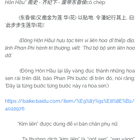
Hôn Hầu”
-
-
có chép:
南史
齐纪下
废帝东昏侯
(
)
(
)
,
,
:
东昏侯
又
凿
金为莲
华
花
以贴地
令潘妃行其上
曰
‘
(
)’.
此步步生莲华
花
(Đông Hôn Hầu) hựu tạc kim vi liên hoa dĩ thiếp địa,
linh Phan Phi hành kì thượng, viết: ‘Thử bộ bộ sinh liên hoa
dã’.
(Đông Hôn Hầu lại lấy vàng đúc thành những hoa
sen rải trên đất, bảo Phan Phi bước đi trên đó, nói rằng:
‘Đây là từng bước từng bước nảy ra hoa sen.’)
https://baike.baidu.com/item/%E9%87%91%E8%8E%B2/
4022976
“Kim liên” được dùng để ví bàn chân phụ nữ.
Ta thường dịch “kim liên” là “gót sen”, “sen vàng”.