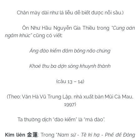
Chân mày dài như lá liễu dễ biết được nỗi sầu.)
Ôn Như Hầu Nguyễn Gia Thiều trong
“Cung oán
ngâm khúc”
cũng có viết:
Áng đào kiểm đâm bông não chúng
Khoé thu ba dợn sóng khuynh thành
(câu 13 – 14)
(Theo: Văn Hà Vũ Trung Lập, nhà xuất bản Mũi Cà Mau,
1997)
Ta thường dịch “đào kiểm” là “má đào”.
Kim liên
: Trong “
Nam sử - Tề kỉ hạ - Phế đế Đông
金蓮