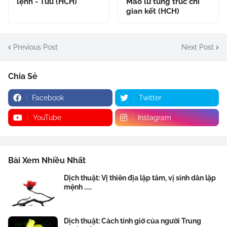
lệnh - Tửu (HCH)
Mao lư tùng trúc chi
gian kết (HCH)
Previous Post
Next Post
Chia Sẻ
Facebook
Twitter
YouTube
Instagram
Bài Xem Nhiều Nhất
Dịch thuật: Vị thiên địa lập tâm, vị sinh dân lập
mệnh .....
Dịch thuật: Cách tính giờ của người Trung