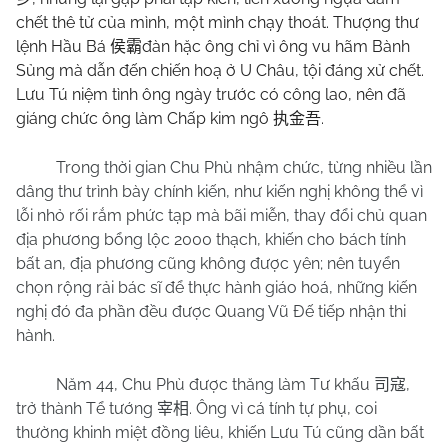
chết thê tử của mình, một mình chạy thoát. Thượng thư
lệnh Hầu Bá
đàn hặc ông chỉ vì ông vu hãm Bành
侯霸
Sủng mà dẫn đến chiến hoạ ở U Châu, tội đáng xử chết.
Lưu Tú niệm tình ông ngày trước có công lao, nên đã
giáng chức ông làm Chấp kim ngô
.
执金吾
Trong thời gian Chu Phù nhậm chức, từng nhiều lần
dâng thư trình bày chính kiến, như kiến nghị không thể vì
lỗi nhỏ rối rắm phức tạp mà bãi miễn, thay đổi chủ quan
địa phương bổng lộc 2000 thạch, khiến cho bách tính
bất an, địa phương cũng không được yên; nên tuyển
chọn rộng rải bác sĩ để thực hành giáo hoá, những kiến
nghị đó đa phần đều được Quang Vũ Đế tiếp nhận thi
hành.
Năm 44, Chu Phù được thăng làm Tư khấu
,
司寇
trở thành Tể tướng
. Ông vì cá tính tự phụ, coi
宰相
thường khinh miệt đồng liêu, khiến Lưu Tú cũng dần bất