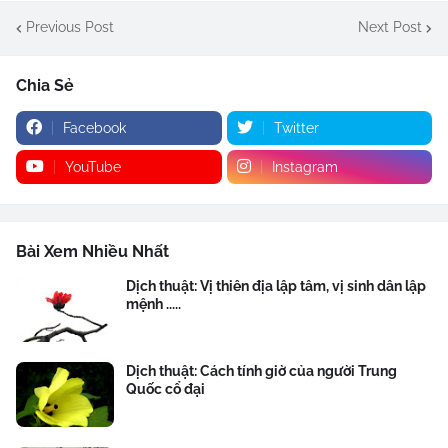
Previous Post
Next Post
Chia Sẻ
Facebook
Twitter
YouTube
Instagram
Bài Xem Nhiều Nhất
Dịch thuật: Vị thiên địa lập tâm, vị sinh dân lập
mệnh .....
Dịch thuật: Cách tính giờ của người Trung
Quốc cổ đại