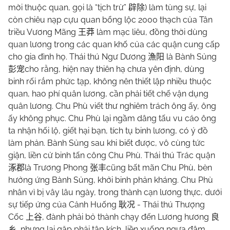
mời thuộc quan, gọi là “tịch trừ”
) làm tùng sự, lại
辟除
còn chiêu nạp cựu quan bổng lộc 2000 thạch của Tân
triều Vương Mãng
làm mạc liêu, đồng thời dùng
王莽
quan lương trong các quan khố của các quận cung cấp
cho gia đình họ. Thái thú Ngư Dương
là Bành Sủng
漁阳
cho rằng, hiện nay thiên hạ chưa yên định, dùng
彭宠
binh rối rắm phức tạp, không nên thiết lập nhiều thuộc
quan, hao phí quân lương, cần phải tiết chế vận dụng
quân lương. Chu Phù viết thư nghiêm trách ông ấy, ông
ấy không phục. Chu Phù lại ngầm dâng tấu vu cáo ông
ta nhận hối lộ, giết hại bạn, tích tụ binh lương, có ý đồ
làm phản. Bành Sủng sau khi biết được, vô cùng tức
giận, liền cử binh tấn công Chu Phù. Thái thú Trác quận
là Trương Phong
cũng bất mãn Chu Phù, bèn
涿郡
张丰
hưởng ứng Bành Sủng, khởi binh phản kháng. Chu Phù
nhân vì bị vây lâu ngày, trong thành cạn lương thực, dưới
sự tiếp ứng của Cảnh Huống
- Thái thú Thượng
耿况
Cốc
, đành phải bỏ thành chạy đến Lương hương
上谷
良
, nhưng lại gặp phải tập kích, liền xuống ngựa đâm
乡