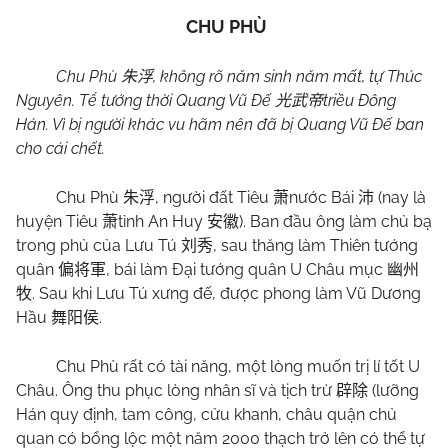
CHU PHÙ
Chu Phù
, không rõ năm sinh năm mất, tự Thúc
朱浮
Nguyên. Tể tướng thời Quang Vũ Đế
triều Đông
光武帝
Hán. Vì bị người khác vu hãm nên đã bị Quang Vũ Đế ban
cho cái chết.
Chu Phù
, người đất Tiêu
nước Bái
(nay là
朱浮
萧
沛
huyện Tiêu
tỉnh An Huy
). Ban đầu ông làm chủ bạ
萧
安徽
trong phủ của Lưu Tú
, sau thăng làm Thiên tướng
刘秀
quân
, bái làm Đại tướng quân U Châu mục
偏将軍
幽州
. Sau khi Lưu Tú xưng đế, được phong làm Vũ Dương
牧
Hầu
.
舞阳侯
Chu Phù rất có tài năng, một lòng muốn trị lí tốt U
Châu. Ông thu phục lòng nhân sĩ và tịch trừ
(lưỡng
辟除
Hán quy định, tam công, cửu khanh, châu quận chủ
quan có bổng lộc một năm 2000 thạch trở lên có thể tự