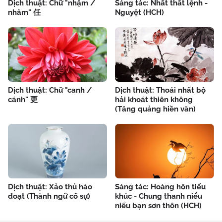
Dịch thuật: Chữ "nhậm /
Sáng tác: Nhất thất lệnh -
nhâm" 任
Nguyệt (HCH)
Dịch thuật: Chữ "canh /
Dịch thuật: Thoái nhất bộ
cánh" 更
hải khoát thiên không
(Tăng quảng hiền văn)
Dịch thuật: Xảo thủ hào
Sáng tác: Hoàng hôn tiểu
đoạt (Thành ngữ cố sự)
khúc - Chung thanh niểu
niểu bạn sơn thôn (HCH)