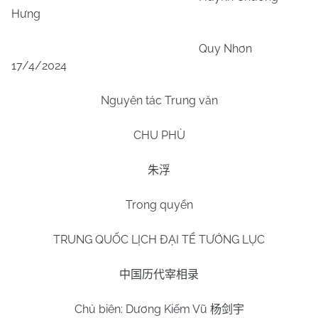
Hưng
Quy Nhơn
17/4/2024
Nguyên tác Trung văn
CHU PHÙ
朱浮
Trong quyển
TRUNG QUỐC LỊCH ĐẠI TỂ TƯỚNG LỤC
中国历代宰相录
Chủ biên: Dương Kiếm Vũ
杨剑宇