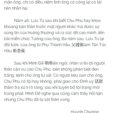
mãn ông, chỉ có điều niệm tình ông có công lại có tài
nên nhẫn nại.
Năm 46, Lưu Tú sau khi biết Chu Phù hay khoe
khoang bản thân trước mặt người khác mà được sự
sủng tín của hoàng thượng và ra sức đề cao mình, liền
bãi miễn chức Tướng của ông. Ba năm sau, Lưu Tú lại
đổi tước của ông từ Phụ Thành Hầu
làm Tân Tức
父城侯
Hầu
.
新息侯
Sau khi Minh Đế
lên ngôi, nhân vì tin lời người
明帝
thân cận vu cáo Chu Phù, bèn không phân biệt đen
trắng, lệnh cho ông tự sát. Có người kêu oan cho ông,
Chu Phù có tội hay không, phải giao cho Đình uý
廷尉
thẩm tra xử lí rõ ràng, sau khi tuyên bố tội trạng mới
trừng phạt. Minh Đế nghe qua cũng cảm thấy hối hận,
nhưng Chu Phù đã tự sát thân vong.
Huỳnh Chương