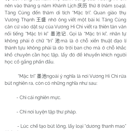
nên vào tháng 9 năm Khánh Lịch
thứ 8 (năm 1049),
庆历
Tăng Củng đến thăm di tích “Mặc trì”. Quan giáo thụ
Vương Thạnh
nhờ ông viết một bài kí. Tăng Củng
王盛
căn cứ vào dật sự của Vương Hi Chi viết ra thiên tản văn
nổi tiếng “Mặc trì kí”
. Gọi là “Mặc trì kí”, nhãn tự
墨池记
không phải ở chữ “trì”
mà là ở chỗ xiển thuật đạo lí
池
thành tựu không phải là do trời ban cho mà ở chỗ khắc
khổ chuyên cần học tập, lấy đó để khuyến khích người
học cố gắng phấn đấu.
“Mặc trì”
ngoài ý nghĩa là nơi Vương Hi Chi rửa
墨池
bút nghiên ra, còn có những nghĩa như sau:
- Chỉ cái nghiên mực.
- Chỉ nơi luyện tập thư pháp.
- Lúc chế tạo bút lông, lấy loại “dương thanh mao”