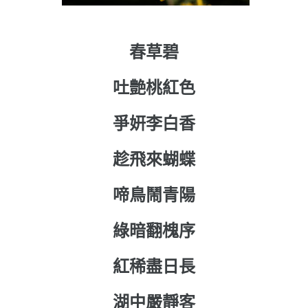
春草碧
吐艶桃紅色
爭姸李白香
趁飛來蝴蝶
啼鳥鬧青陽
綠暗翻槐序
紅稀盡日長
湖中嚴靜客