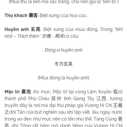
(Mùa thu là kim mà sắc trắng, cho nên gọi là “kim tố”)
Thọ khách
: Biệt xưng của hoa cúc.
夀客
Huyền anh
: Biệt xưng của mùa đông. Trong
“Nhĩ
玄英
nhã – Thích thiên”
-
có câu:
尔雅
释天
Đông vi huyền anh
冬为玄英
(Mùa đông là huyền anh)
Mặc trì
: Ao mực. Mặc trì tại vùng Lâm Xuyên
墨池
临川
thành phố Phủ Châu
tỉnh Giang Tây
, tương
抚州
江西
truyền đây là nơi mà đại thư pháp gia Vương Hi Chi
王羲
đời Tấn rửa bút nghiên sau khi tập viết, lâu ngày nước
之
trong ao đen như mực nên có tên như thế. Tăng Củng
曾
đời Tống rất hâm mộ danh tiếng của Vương Hi Chi
巩