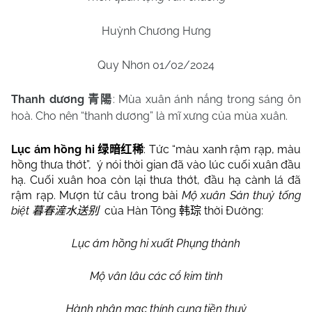
Huỳnh Chương Hưng
Quy Nhơn 01/02/2024
Thanh dương
: Mùa xuân ánh nắng trong sáng ôn
青陽
hoà. Cho nên “thanh dương” là mĩ xưng của mùa xuân.
Lục ám hồng hi
: Tức “màu xanh rậm rạp, màu
绿暗红稀
hồng thưa thớt”,
ý nói thời gian đã vào lúc cuối xuân đầu
hạ. Cuối xuân hoa còn lại thưa thớt, đầu hạ cành lá đã
rậm rạp. Mượn từ câu trong bài
Mộ xuân Sản thuỷ tống
biệt
của Hàn Tông
thời Đường:
暮春滻水送别
韩琮
Lục ám hồng hi xuất Phụng thành
Mộ vân lâu các cổ kim tình
Hành nhân mạc thính cung tiền thuỷ