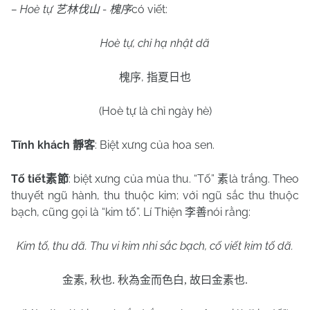
– Hoè tự
-
có viết:
艺林伐山
槐序
Hoè tự, chỉ hạ nhật dã
,
槐序
指夏日也
(Hoè tự là chỉ ngày hè)
Tĩnh khách
: Biệt xưng của hoa sen.
靜客
Tố tiết
: biệt xưng của mùa thu. “Tố”
là trắng. Theo
素節
素
thuyết ngũ hành, thu thuộc kim; với ngũ sắc thu thuộc
bạch, cũng gọi là “kim tố”. Lí Thiện
nói rằng:
李善
Kim tố, thu dã. Thu vi kim nhi sắc bạch, cố viết kim tố dã.
金素
,
秋也
.
秋為金而色白
,
故曰金素也
.