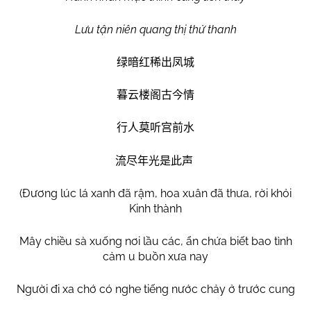
Lưu tận niên quang thị thử thanh
绿暗红稀出凤城
暮云楼阁古今情
行人莫听宫前水
流尽年光是此声
(Đương lúc lá xanh đã rậm, hoa xuân đã thưa, rời khỏi
Kinh thành
Mây chiều sà xuống nơi lầu các, ẩn chứa biết bao tình
cảm u buồn xưa nay
Người đi xa chớ có nghe tiếng nước chảy ở trước cung