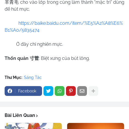
cho vào lớp trong cùng làm thành “mặc trì” dùng
羊青毛
để hút mực.
https://baike.baidu.com/item/%E5%A2%A8%E6%
B1%A0/5835474
Ở đây chỉ nghiên mực.
Thốn quản
: Biệt xưng của bút lông.
寸管
Thư Mục:
Sáng Tác
Facebook
Bài Liên Quan