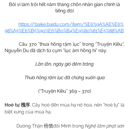
Bởi vì làm trôi hết năm tháng chốn nhân gian chính là
tiếng đó)
https://baike.baidu.com/item/%E6%9A%AE%E6%
98%A5%E6%B5%90%E6%B0%B4%E9%80%81%E5%88%AB
Câu 370 “thưa hồng rậm lục” trong “Truyện Kiều”,
Nguyễn Du đã dịch từ cụm “lục ám hồng hi” này.
Lần lần, ngày gió đêm trăng
Thưa hồng rậm lục đã chừng xuân qua
(“Truyện Kiều” 369 – 370)
Hoè tự
: Cây hoè đến mùa hạ nở hoa, nên “hoè tự” là
槐序
biệt xưng của mùa hạ.
Dương Thận
đời Minh trong
Nghệ lâm phạt sơn
杨慎