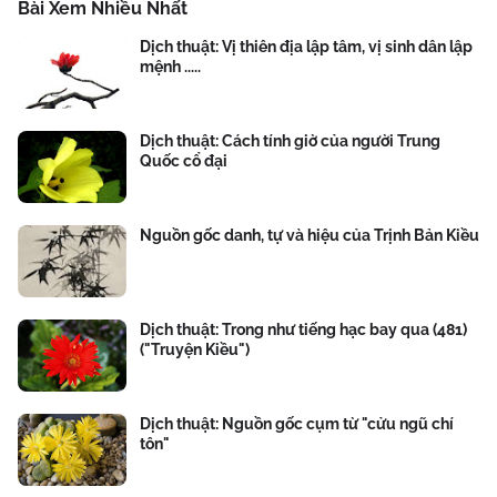
Bài Xem Nhiều Nhất
Dịch thuật: Vị thiên địa lập tâm, vị sinh dân lập
mệnh .....
Dịch thuật: Cách tính giờ của người Trung
Quốc cổ đại
Nguồn gốc danh, tự và hiệu của Trịnh Bản Kiều
Dịch thuật: Trong như tiếng hạc bay qua (481)
("Truyện Kiều")
Dịch thuật: Nguồn gốc cụm từ "cửu ngũ chí
tôn"