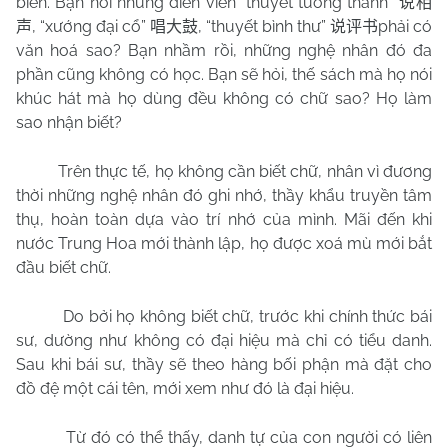
biến. Bạn nói những diễn viên “thuyết tướng thanh”
说相
, “xướng đại cổ”
, “thuyết bình thư”
phải có
声
唱大鼓
说评书
văn hoá sao? Bạn nhầm rồi, những nghệ nhân đó đa
phần cũng không có học. Bạn sẽ hỏi, thế sách mà họ nói
khúc hát mà họ dùng đều không có chữ sao? Họ làm
sao nhận biết?
Trên thực tế, họ không cần biết chữ, nhân vì đương
thời những nghệ nhân đó ghi nhớ, thầy khẩu truyền tâm
thụ, hoàn toàn dựa vào trí nhớ của mình. Mãi đến khi
nước Trung Hoa mới thành lập, họ được xoá mù mới bắt
đầu biết chữ.
Do bởi họ không biết chữ, trước khi chính thức bái
sư, dường như không có đại hiệu mà chỉ có tiểu danh.
Sau khi bái sư, thầy sẽ theo hàng bối phận mà đặt cho
đồ đệ một cái tên, mới xem như đó là đại hiệu.
Từ đó có thể thấy, danh tự của con người có liên