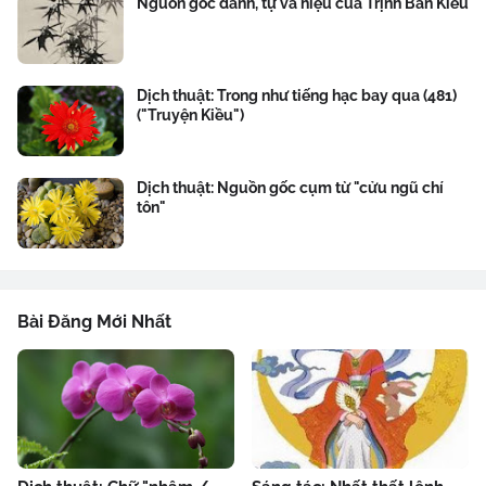
Nguồn gốc danh, tự và hiệu của Trịnh Bản Kiều
Dịch thuật: Trong như tiếng hạc bay qua (481)
("Truyện Kiều")
Dịch thuật: Nguồn gốc cụm từ "cửu ngũ chí
tôn"
Bài Đăng Mới Nhất