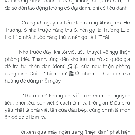
viết không được, danh tự càng không biết, cho nên, đại
đa số dân lao động không có đại danh, chỉ có tiểu danh.
Có người ngay cả tiểu danh cũng không có. Họ
Trương, ở nhà thuộc hàng thứ 6, nên gọi là Trương Lục.
Họ Lí, ở nhà thuộc hàng thứ 7, nên gọi là Lí Thất.
Nhớ trước đây, khi tôi viết tiểu thuyết về ngự thiện
phòng triều Thanh, từng đến kho lưu trữ hồ sơ quốc gia
để tra từ “thiện đan (đơn)”
của ngự thiện phòng
膳单
cung đình. Gọi là “thiện đan”
, chính là thực đơn mà
膳单
hoàng đế dùng mỗi ngày.
“Thiện đan” không chỉ viết trên món ăn, nguyên
liệu, phối liệu, còn viết ở cách làm và thời gian. Điều chủ
yếu nhất là phải viết tên của đầu bếp, cũng chính là món
ăn đó do ai làm ra.
Tôi xem qua mấy ngàn trang “thiện đan”, phát hiện