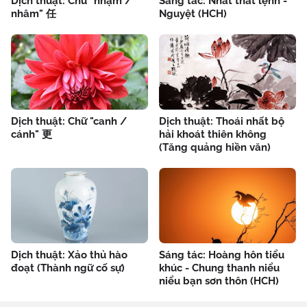
Dịch thuật: Chữ "nhậm /
Sáng tác: Nhất thất lệnh -
nhâm" 任
Nguyệt (HCH)
Dịch thuật: Chữ "canh /
Dịch thuật: Thoái nhất bộ
cánh" 更
hải khoát thiên không
(Tăng quảng hiền văn)
Dịch thuật: Xảo thủ hào
Sáng tác: Hoàng hôn tiểu
đoạt (Thành ngữ cố sự)
khúc - Chung thanh niểu
niểu bạn sơn thôn (HCH)