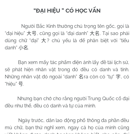
“ĐẠI HIỆU ” CÓ HỌC VẤN
Người Bắc Kinh thường chú trọng tên gốc, gọi là
“đại hiệu”
, cũng gọi là “đại danh”
. Tại sao phải
大号
大名
dùng chữ “đại”
? chủ yếu là để phân biệt với “tiểu
大
danh”
.
小名
Bạn xem mấy tác phẩm điện ảnh lấy đề tài lịch sử,
sẽ phát hiện nhân vật trong đó đều có danh và tính.
Những nhân vật đó ngoài “danh”
ra còn có “tự”
, có
名
字
“hiệu”
.
号
Nhưng bạn chớ cho rằng người Trung Quốc cổ đại
đều như thế, đều có danh và tự của mình.
Ngày trước, dân lao động phổ thông đa phần đều
mù chữ, bạn thử nghĩ xem, ngay cả họ của mình cũng