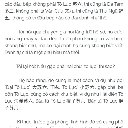
các đầu bếp không phải Tô Lục
, thì cũng là Đa Tam
苏六
, không phải là Văn Cửu
, thì cũng là Thư Ngũ
多三
文九
舒
, không có vị đầu bếp nào có đại danh như thế.
五
Tôi hỏi qua chuyên gia nơi tàng trữ hồ sơ, họ cười
nói rằng. mấy vị đầu đếp đó đa phần không có văn hoá,
không biết chữ, mà có đại danh họ cũng không biết viết.
Danh tự chỉ là một phù hiệu mà thôi.
Tôi lại hỏi: Nếu gặp phải hai chữ “tô lục” thì sao?
Họ bảo rằng, đó cũng là một cách. Ví dụ như gọi
“Đại Tô Lục”
, “Tiểu Tô Lục”
, gặp phải ba
大苏六
小苏六
bốn Tô Lục, cũng có cách khu biệt, ví dụ như Hải điến Tô
Lục
, Sấu tử Tô Lục
, Bàn tử Tô Lục
海淀苏六
瘦子苏六
胖
…
子苏六
Kì thực, trước giải phóng, tình hình đó vô cùng phổ