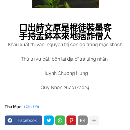
口出詩文原是棍徒裝墨客
手持盂鉢本來地痞詐僧人
Khẩu xuất thi văn, nguyên thị côn đồ trang mặc khách
Thủ trì vu bát, bổn lai địa bĩ trá tăng nhân
Huỳnh Chương Hưng
Quy Nhơn 26/01/2024
Thư Mục:
Câu Đối
Facebook