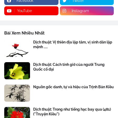
Facebook
Twitter
YouTube
Instagram
Bài Xem Nhiều Nhất
Dịch thuật: Vị thiên địa lập tâm, vị sinh dân lập
mệnh .....
Dịch thuật: Cách tính giờ của người Trung
Quốc cổ đại
Nguồn gốc danh, tự và hiệu của Trịnh Bản Kiều
Dịch thuật: Trong như tiếng hạc bay qua (481)
("Truyện Kiều")