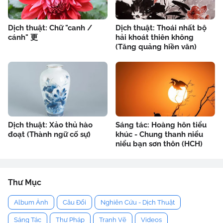
Dịch thuật: Chữ "canh /
Dịch thuật: Thoái nhất bộ
cánh" 更
hải khoát thiên không
(Tăng quảng hiền văn)
Dịch thuật: Xảo thủ hào
Sáng tác: Hoàng hôn tiểu
đoạt (Thành ngữ cố sự)
khúc - Chung thanh niểu
niểu bạn sơn thôn (HCH)
Thư Mục
Album Ảnh
Câu Đối
Nghiên Cứu - Dịch Thuật
Sáng Tác
Thư Pháp
Tranh Vẽ
Videos