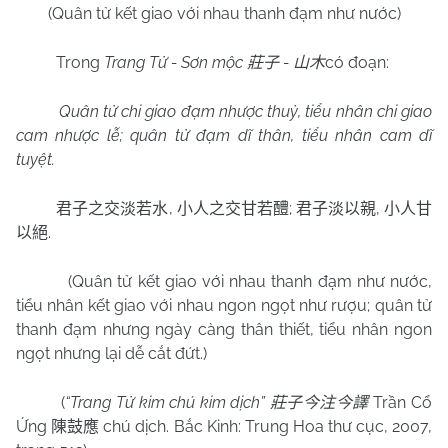
(Quân tử kết giao với nhau thanh đạm như nước)
Trong
Trang Tử - Sơn mộc
-
có đoạn:
莊子
山木
Quân tử chi giao đạm nhược thuỷ, tiểu nhân chi giao
cam nhược lễ; quân tử đạm dĩ thân, tiểu nhân cam dĩ
tuyệt.
,
;
,
君子之交淡若水
小人之交甘若醴
君子淡以親
小人甘
.
以絕
(Quân tử kết giao với nhau thanh đạm như nước,
tiểu nhân kết giao với nhau ngon ngọt như rượu; quân tử
thanh đạm nhưng ngày càng thân thiết, tiểu nhân ngon
ngọt nhưng lại dễ cắt đứt.)
(
“Trang Tử kim chú kim dịch”
Trần Cổ
莊子今注今譯
Ứng
chú dịch. Bắc Kinh: Trung Hoa thư cục, 2007,
陳鼓應