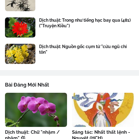
Dịch thuật: Trong như tiếng hạc bay qua (481)
("Truyện Kiều")
Dịch thuật: Nguồn gốc cụm từ "cửu ngũ chí
tôn"
Bài Đăng Mới Nhất
Dịch thuật: Chữ "nhậm /
Sáng tác: Nhất thất lệnh -
nhâm" 任
Nguyệt (HCH)