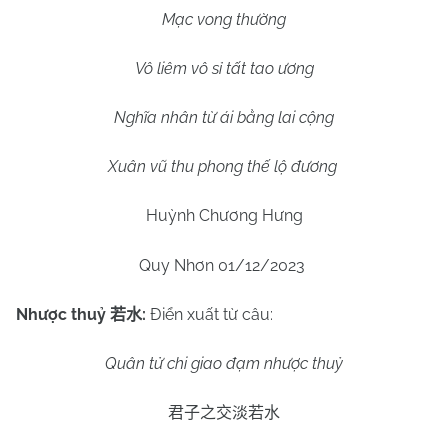
Mạc vong thường
Vô liêm vô sỉ tất tao ương
Nghĩa nhân từ ái bằng lai cộng
Xuân vũ thu phong thế lộ đương
Huỳnh Chương Hưng
Quy Nhơn 01/12/2023
Nhược thuỷ
:
Điển xuất từ câu:
若水
Quân tử chi giao đạm nhược thuỷ
君子之交淡若水