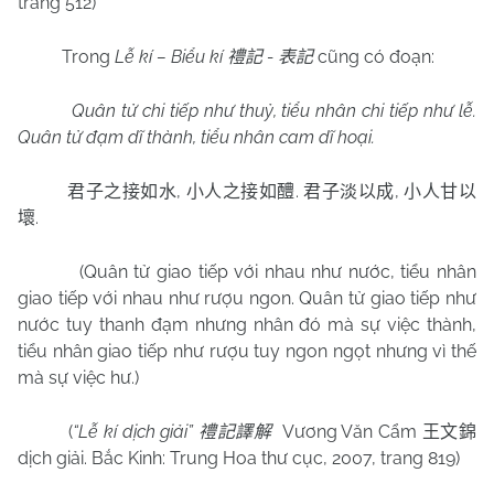
trang 512)
Trong
Lễ kí – Biểu kí
-
cũng có đoạn:
禮記
表記
Quân tử chi tiếp như thuỷ, tiểu nhân chi tiếp như lễ.
Quân tử đạm dĩ thành, tiểu nhân cam dĩ hoại.
,
.
,
君子之接如水
小人之接如醴
君子淡以成
小人甘以
.
壞
(Quân tử giao tiếp với nhau như nước, tiểu nhân
giao tiếp với nhau như rượu ngon. Quân tử giao tiếp như
nước tuy thanh đạm nhưng nhân đó mà sự việc thành,
tiểu nhân giao tiếp như rượu tuy ngon ngọt nhưng vì thế
mà sự việc hư.)
(
“Lễ kí dịch giải”
Vương Văn Cẩm
禮記譯解
王文錦
dịch giải. Bắc Kinh: Trung Hoa thư cục, 2007, trang 819)