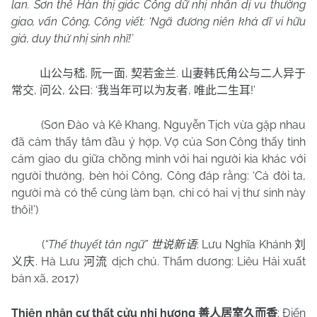
lan. Sơn thê Hàn thị giác Công dữ nhị nhân dị vu thường
giao, vấn Công, Công viết: ‘Ngã đương niên khả dĩ vi hữu
giả, duy thử nhị sinh nhĩ!’
,
,
.
山公与嵇
阮一面
契若金兰
山妻韩氏角公与二人异于
,
,
: ‘
,
!’
常交
问公
公曰
我当年可以为友者
唯此二生耳
(Sơn Đào và Kê Khang, Nguyễn Tịch vừa gặp nhau
đã cảm thấy tâm đầu ý hợp. Vợ của Sơn Công thấy tình
cảm giao du giữa chồng mình với hai người kia khác với
người thường, bèn hỏi Công, Công đáp rằng: ‘Cả đời ta,
người mà có thể cùng làm bạn, chỉ có hai vị thư sinh này
thôi!’)
(
“Thế thuyết tân ngữ”
: Lưu Nghĩa Khánh
世说新语
刘
. Hà Lưu
dịch chú. Thẩm dương: Liêu Hải xuất
义庆
河流
bản xã, 2017)
Thiện nhân cư thất cửu nhi hương
: Điển
善人居室久而香