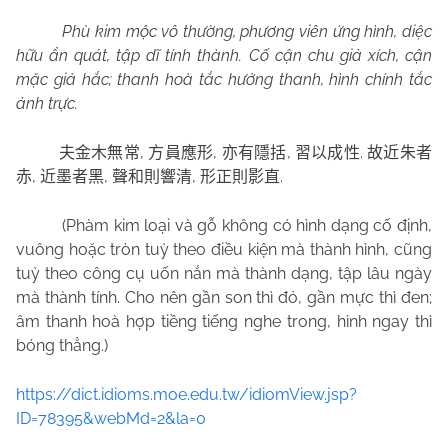
Phù kim mộc vô thường, phương viên ứng hình, diệc
hữu ẩn quát, tập dĩ tính thành. Cố cận chu giả xích, cận
mặc giả hắc; thanh hoà tắc hưởng thanh, hình chính tắc
ảnh trực.
,
,
,
.
夫金木無常
方員應形
亦有隱括
習以成性
故近朱者
,
,
,
.
赤
近墨者黑
聲和則響清
形正則影直
(Phàm kim loại và gỗ không có hình dạng cố định,
vuông hoặc tròn tuỳ theo điều kiện mà thành hình, cũng
tuỳ theo công cụ uốn nắn mà thành dạng, tập lâu ngày
mà thành tính. Cho nên gần son thì đỏ, gần mực thì đen;
âm thanh hoà hợp tiềng tiếng nghe trong, hình ngay thì
bóng thẳng.)
https://dict.idioms.moe.edu.tw/idiomView.jsp?
ID=78395&webMd=2&la=0