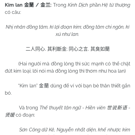
Kim lan
/
:
Trong
Kinh Dịch
phần
Hệ từ thượng
金蘭
金兰
có câu:
Nhị nhân đồng tâm, kì lợi đoạn kim; đồng tâm chi ngôn, kì
xú như lan.
,
;
,
二人同心
其利斷金
同心之言
其臭如蘭
(Hai người mà đồng lòng thì sức mạnh có thể chặt
đứt kim loại; lời nói mà đồng lòng thì thơm như hoa lan)
“Kim lan”
dùng để ví với bạn bè thân thiết gắn
金蘭
bó.
Và trong
Thế thuyết tân ngữ - Hiền viên
-
世说新语
có đoạn:
贤媛
Sơn Công dữ Kê, Nguyễn nhất diện, khế nhược kim