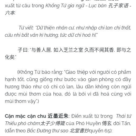
xuất từ câu trong
Khổng Tử gia ngữ - Lục bản
孔子家语
-
:
六本
Tử viết: “Dữ thiện nhân cư, như nhập chi lan chi thất,
cửu nhi bất văn kì hương, tức dữ chi hoá hĩ.”
: “
,
,
子曰
与善人居
如入芝兰之室
久而不闻其香
即与之
.”
化矣
(Khổng Tử bảo rằng: “Giao thiệp với người có phẩm
hạnh tốt, cũng giống như bước vào gian phòng có đầy
hương thảo như có chi cỏ lan, lâu dần không còn ngửi
được mùi thơm của hoa, đó là bởi vì đã hoá cùng với
mùi thơm vậy”.)
Cận mặc cận chu
: Điển xuất từ trong
Thái tử
近墨近朱
Thiếu phó châm
của Phó Huyền
đời Tấn,
太子少傅箴
傅玄
(dẫn theo
Bắc Đường thư sao
quyển 65):
北堂書抄