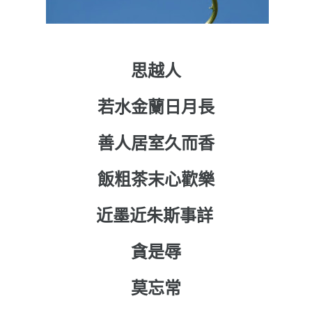
思越人
若水金蘭日月長
善人居室久而香
飯粗茶
末
心歡樂
近墨近朱斯事詳
貪是辱
莫忘常