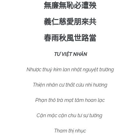
無廉無恥必遭殃
義仁慈愛朋來共
春雨秋風世路當
TƯ VIỆT NHÂN
Nhược thuỷ kim lan nhật nguyệt trường
Thiện nhân cư thất cửu nhi hương
Phạn thô trà mạt tâm hoan lạc
Cận mặc cận chu tư sự tường
Tham thị nhục