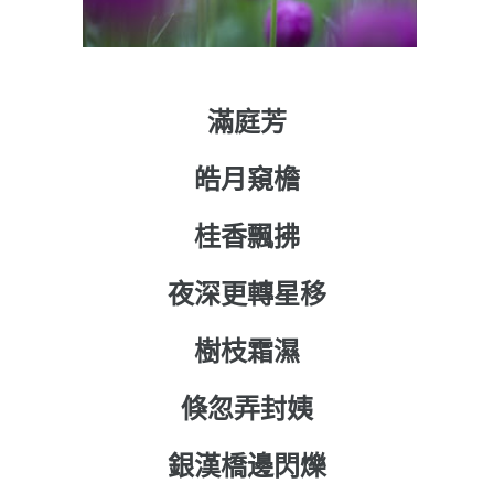
滿庭芳
皓月窺檐
桂香飄拂
夜深更轉星移
樹枝霜濕
倏忽弄封姨
銀漢橋邊閃爍