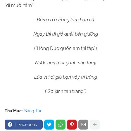
“dì mười tám”.
Đêm có ả trăng làm bạn cũ
Ngày thì dì gió quét bên giường
(“Hồng Đức quốc âm thi tập”)
Nước non một gánh nhẹ thay
Lứa vui dì gió bạn vầy ải trăng
(“Sơ kính tân trang”)
Thư Mục:
Sáng Tác
Facebook