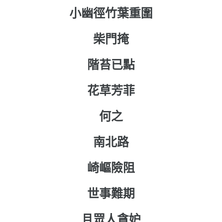
小幽徑竹葉重圍
柴門掩
階苔已點
花草芳菲
何之
南北路
崎嶇險阻
世事難期
且眾人貪妒