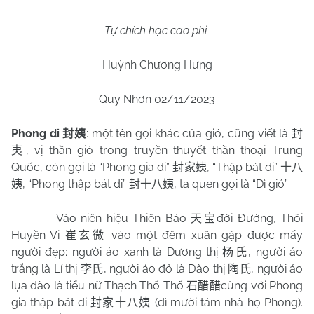
Tự chích hạc cao phi
Huỳnh Chương Hưng
Quy Nhơn 02/11/2023
Phong di
: một tên gọi khác của gió, cũng viết là
封姨
封
, vị thần gió trong truyền thuyết thần thoại Trung
夷
Quốc, còn gọi là “Phong gia di”
, “Thập bát di”
封家姨
十八
, “Phong thập bát di”
, ta quen gọi là “Dì gió”
姨
封十八姨
Vào niên hiệu Thiên Bảo
đời Đường, Thôi
天宝
Huyền Vi
vào một đêm xuân gặp được mấy
崔玄微
người đẹp: người áo xanh là Dương thị
, người áo
杨氏
trắng là Lí thị
, người áo đỏ là Đào thị
, người áo
李氏
陶氏
lụa đào là tiểu nữ Thạch Thố Thố
cùng với Phong
石醋醋
gia thập bát di
(dì mười tám nhà họ Phong).
封家十八姨