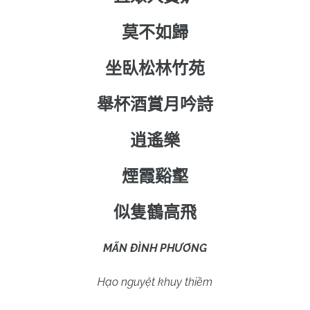
莫不如歸
坐臥松林竹苑
舉杯酒賞月吟詩
逍遙樂
煙霞谿壑
似隻鶴高飛
MÃN ĐÌNH PHƯƠNG
Hạo nguyệt khuy thiềm