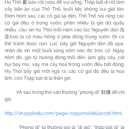
Họ Thôi
bảo rót rượu để vui uống, Thập bát di rót làm
崔
vấy bẩn áo của Thố Thố, buổi tiệc không vui giải tán.
Đêm hôm sau, các cô gái lại đến, Thố Thố nói rằng các
cô gái đều ở trong vườn, phần nhiều bị gió dữ quấy
nhiễu, cầu xin họ Thôi mỗi năm vào lúc Nguyên đán
元
treo lá cờ màu hồng ở phía đông trong vườn, thì có
旦
thể tránh được nạn. Lúc bấy giờ Nguyên đán đã qua,
nhân đó xin một buổi sáng sớm nào đó treo cờ. Ngày
hôm đó, gió từ hướng đông thổi đến, làm gãy cây, cát
bụi bay mù, vậy mà cây hoa trong vườn đều bất động.
Họ Thôi bấy giờ mới ngộ ra, các cô gái đó đều là hoa
tinh, còn Thập bát di là thần gió.
Về sau trong thơ văn thường “phong di”
để chỉ
封姨
gió.
http://xh.5156edu.com/page/z2550m1686j20726.html
“Phong di” ta thường gọi là “dì gió”, “thập bát di” là