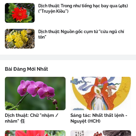
Dịch thuật: Trong như tiếng hạc bay qua (481)
("Truyện Kiều")
Dịch thuật: Nguồn gốc cụm từ "cửu ngũ chí
tôn"
Bài Đăng Mới Nhất
Dịch thuật: Chữ "nhậm /
Sáng tác: Nhất thất lệnh -
nhâm" 任
Nguyệt (HCH)