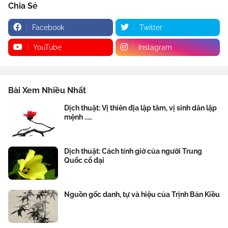
Chia Sẻ
Facebook
Twitter
YouTube
Instagram
Bài Xem Nhiều Nhất
Dịch thuật: Vị thiên địa lập tâm, vị sinh dân lập
mệnh .....
Dịch thuật: Cách tính giờ của người Trung
Quốc cổ đại
Nguồn gốc danh, tự và hiệu của Trịnh Bản Kiều