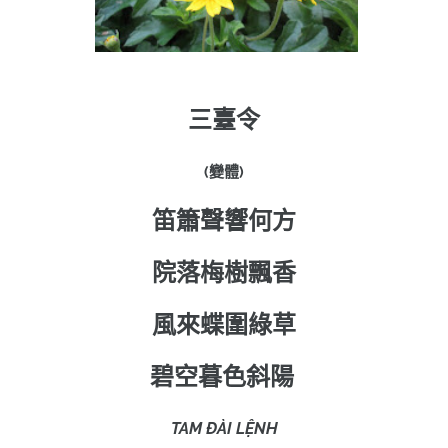
三臺令
(
)
變體
笛簫聲響何方
院落梅樹飄香
風來蝶圍綠草
碧空暮色斜陽
TAM ĐÀI LỆNH