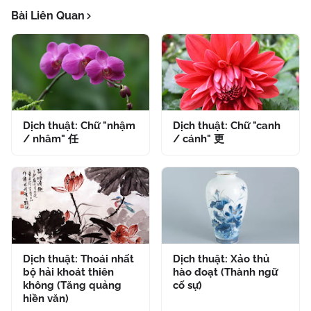
Bài Liên Quan
Dịch thuật: Chữ "nhậm
Dịch thuật: Chữ "canh
/ nhâm" 任
/ cánh" 更
Dịch thuật: Thoái nhất
Dịch thuật: Xảo thủ
bộ hải khoát thiên
hào đoạt (Thành ngữ
không (Tăng quảng
cố sự)
hiền văn)