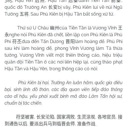
385, Hậu Yên
, Hậu Tần
đánh Tiền Tần
,
后燕
后秦
前秦
quốc đô Trường An
bị vây, Phù Kiên lui về núi Ngũ
长安
Tướng
. Sau Phù Kiên bị Hậu Tần bắt sống xử tử.
五将
Thứ sử U Châu
của Tiền Tần là Vương Vĩnh
幽州
王
nghe nói Phù Kiên đã chết, liền lập con Phù Kiên là Phù
永
Phi
đưa đến Tấn Dương
làm hoàng đế. Phù Phi
苻丕
晋阳
sau khi làm hoàng đế, phong Vĩnh Vương làm Tả thừa
tướng. Vương Vĩnh viết một thiên thông cáo, hiệu triệu
quân đội Tiền Tần ở các nơi liên hiệp lại, cùng thảo phạt
Hậu Tần và Hậu Yên, trong thông cáo có nói:
Phù Kiên bị hại, Trường An luân hãm, quốc gia điêu
bại, sinh linh đồ thán, các địa quan viên tiếp đáo thông
cáo dĩ hậu, yếu phái xuất binh mã đáo Lâm Tấn hội sư,
chuẩn bị tác chiến.
,
,
,
,
,
苻坚被害
长安沦陷
国家凋败
生灵涂炭
各地官员
接
,
,
.
到通告以后
要派出兵马到临晋会师
准备作战