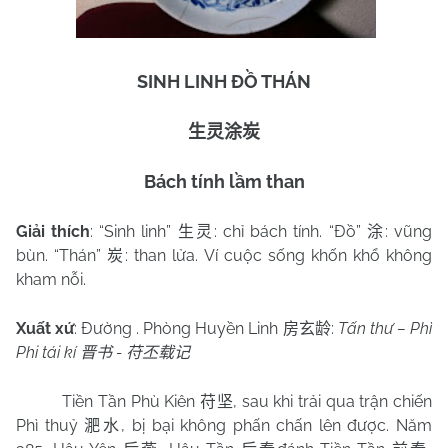
SINH LINH ĐỒ THÁN
生灵涂炭
Bách tính lầm than
Giải thích
: “Sinh linh”
: chỉ bách tính.
“Đồ”
: vũng
生灵
涂
bùn. “Thán”
: than lửa. Ví cuộc sống khốn khổ không
炭
kham nỗi.
Xuất xứ
:
Đường . Phòng Huyền Linh
:
Tấn thư – Phì
房玄龄
Phi tái kí
-
晋书
苻丕载记
Tiền Tần Phù Kiên
, sau khi trải qua trận chiến
苻坚
Phì thuỷ
, bị bại không phấn chấn lên được. Năm
淝水