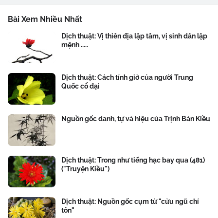
Bài Xem Nhiều Nhất
Dịch thuật: Vị thiên địa lập tâm, vị sinh dân lập
mệnh .....
Dịch thuật: Cách tính giờ của người Trung
Quốc cổ đại
Nguồn gốc danh, tự và hiệu của Trịnh Bản Kiều
Dịch thuật: Trong như tiếng hạc bay qua (481)
("Truyện Kiều")
Dịch thuật: Nguồn gốc cụm từ "cửu ngũ chí
tôn"