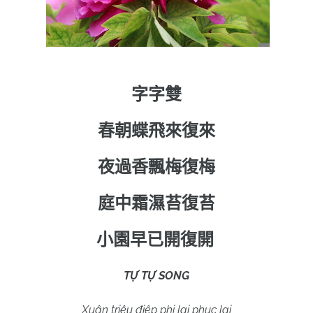
字字雙
春朝蝶飛來復來
夜過香飄梅復梅
庭中霜濕苔復苔
小園早已開復開
TỰ TỰ SONG
Xuân triêu điệp phi lai phục lai