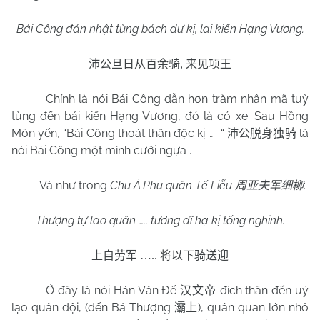
Bái Công đán nhật tùng bách dư kị, lai kiến Hạng Vương.
沛公旦日从百余骑
,
来见项王
Chính là nói Bái Công dẫn hơn trăm nhân mã tuỳ
tùng đến bái kiến Hạng Vương, đó là có xe. Sau Hồng
Môn yến, “Bái Công thoát thân độc kị ….. “
là
沛公脱身独骑
nói Bái Công một mình cưỡi ngựa .
Và như trong
Chu Á Phu quân Tế Liễu
:
周亚夫军细柳
Thượng tự lao quân ….. tương dĩ hạ kị tống nghinh.
上自劳军
…..
将以下骑送迎
Ở đây là nói Hán Văn Đế
đích thân đến uỷ
汉文帝
lạo quân đội, (dến Bá Thượng
), quân quan lớn nhỏ
灞上