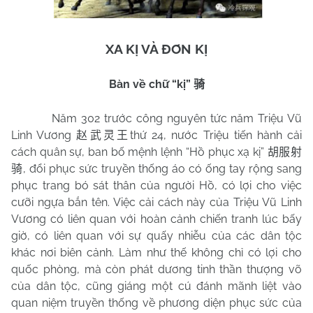
XA KỊ VÀ ĐƠN KỊ
Bàn về chữ “kị”
骑
Năm 302 trước công nguyên tức năm Triệu Vũ
Linh Vương
thứ 24, nước Triệu tiến hành cải
赵武灵王
cách quân sự, ban bố mệnh lệnh “Hồ phục xạ kị”
胡服射
, đổi phục sức truyền thống áo có ống tay rộng sang
骑
phục trang bó sát thân của người Hồ, có lợi cho việc
cưỡi ngựa bắn tên. Việc cải cách này của Triệu Vũ Linh
Vương có liên quan với hoàn cảnh chiến tranh lúc bấy
giờ, có liên quan với sự quấy nhiễu của các dân tộc
khác nơi biên cảnh. Làm như thế không chỉ có lợi cho
quốc phòng, mà còn phát dương tinh thần thượng võ
của dân tộc, cũng giáng một cú đánh mãnh liệt vào
quan niệm truyền thống về phương diện phục sức của