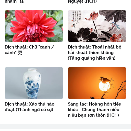
nhâm" 任
Nguyệt (HCH)
Dịch thuật: Chữ "canh /
Dịch thuật: Thoái nhất bộ
cánh" 更
hải khoát thiên không
(Tăng quảng hiền văn)
Dịch thuật: Xảo thủ hào
Sáng tác: Hoàng hôn tiểu
đoạt (Thành ngữ cố sự)
khúc - Chung thanh niểu
niểu bạn sơn thôn (HCH)