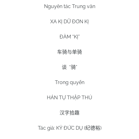
Nguyên tác Trung văn
XA KỊ DỮ ĐƠN KỊ
ĐÀM “
KỊ
”
车骑与单骑
“
”
谈
骑
Trong quyển
HÁN TỰ THẬP THÚ
汉字拾趣
Tác giả: KỶ ĐỨC DỤ (
)
纪德裕