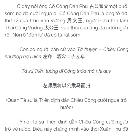
Ở đây nói ông Cổ Công Đản Phù
một buổi
古公亶父
sớm nọ đã cưỡi ngựa đi. Cổ Công Đản Phủ là ông tổ đời
thứ 12 của Chu Văn Vương
, người Chu tôn làm
周文王
Thái Công Vương
, vào thời của ông đã cưỡi ngựa
太公王
rồi. Nói rõ “đơn kị” đã có từ rất sớm.
Còn có người căn cứ vào
Tả truyện – Chiêu Công
nhị thập ngũ niên
-
:
左传
昭公二十五年
Tả sư Triển tương dĩ Công thừa mã nhi quy.
左师展将以公乘马而归
(Quan Tả sư là Triển định dẫn Chiêu Công cưỡi ngựa trở
nước)
Ý nói Tả sư Triển định dẫn Chiêu Công cưỡi ngựa
trở về nước. Điều này chứng minh vào thời Xuân Thu đã