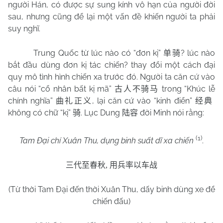
người Hán, có được sự sung kính vô hạn của người đời
sau, nhưng cũng để lại một vấn đề khiến người ta phải
suy nghĩ.
Trung Quốc từ lúc nào có “đơn kị”
? lúc nào
单骑
bắt đầu dùng đơn kị tác chiến? thay đổi một cách đại
quy mô tình hình chiến xa trước đó. Người ta căn cứ vào
câu nói “cổ nhân bất kị mã”
trong “Khúc lễ
古人不骑马
chính nghĩa”
, lại căn cứ vào “kinh điển”
曲礼正义
经典
không có chữ “kị”
. Lục Dung
đời Minh nói rằng:
骑
陆容
(1)
Tam Đại chí Xuân Thu, dụng binh suất dĩ xa chiến
.
三代至春秋
,
用兵率以车战
(Từ thời Tam Đại đến thời Xuân Thu, dấy binh dùng xe để
chiến đấu)