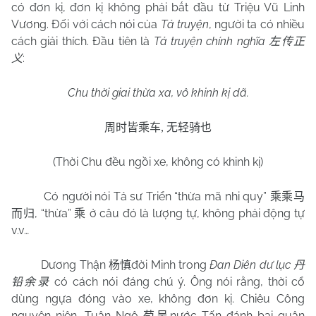
có đơn kị, đơn kị không phải bắt đầu từ Triệu Vũ Linh
Vương. Đối với cách nói của
Tả truyện
, người ta có nhiều
cách giải thích. Đầu tiên là
Tả truyện chính nghĩa
左传正
:
义
Chu thời giai thừa xa, vô khinh kị dã.
周时皆乘车
,
无轻骑也
(Thời Chu đều ngồi xe, không có khinh kị)
Có người nói Tả sư Triển “thừa mã nhi quy”
乘乘马
, “thừa”
ở câu đó là lượng tự, không phải động tự
而归
乘
v.v…
Dương Thận
đời Minh trong
Đan Diên dư lục
杨慎
丹
có cách nói đáng chú ý. Ông nói rằng, thời cổ
铅余录
dùng ngựa đóng vào xe, không đơn kị. Chiêu Công
nguyên niên, Tuân Ngô
nước Tấn đánh bại quân
荀吴