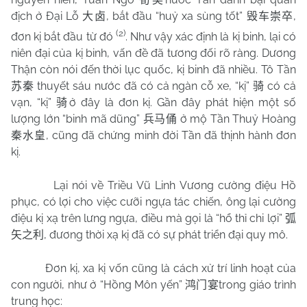
địch ở Đại Lỗ
, bắt đầu “huỷ xa sùng tốt”
,
大卤
毁车崇卒
(2)
đơn kị bắt đầu từ đó
. Như vậy xác định là kị binh, lại có
niên đại của kị binh, vấn đề đã tương đối rõ ràng. Dương
Thận còn nói đến thời lục quốc, kị binh đã nhiều. Tô Tần
thuyết sáu nước đã có cả ngàn cỗ xe, “kị”
có cả
苏秦
骑
vạn, “kị”
ở đây là đơn kị. Gần đây phát hiện một số
骑
lượng lớn “binh mã dũng”
ở mộ Tần Thuỷ Hoàng
兵马俑
, cũng đã chứng minh đời Tần đã thịnh hành đơn
秦水皇
kị.
Lại nói về Triều Vũ Linh Vương cường điệu Hồ
phục, có lợi cho việc cưỡi ngựa tác chiến, ông lại cường
điệu kị xạ trên lưng ngựa, điều mà gọi là “hổ thỉ chi lợi”
弧
, đương thời xạ kị đã có sự phát triển đại quy mô.
矢之利
Đơn kị, xa kị vốn cũng là cách xử trí linh hoạt của
con người, như ở “Hồng Môn yến”
trong giáo trình
鸿门宴
trung học: