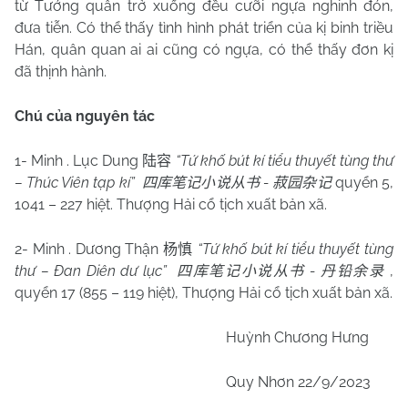
từ Tướng quân trở xuống đều cưỡi ngựa nghinh đón,
đưa tiễn. Có thể thấy tình hình phát triển của kị binh triều
Hán, quân quan ai ai cũng có ngựa, có thể thấy đơn kị
đã thịnh hành.
Chú của nguyên tác
1- Minh . Lục Dung
“Tứ khố bút kí tiểu thuyết tùng thư
陆容
– Thúc Viên tạp kí”
-
quyển 5,
四库笔记小说从书
菽园杂记
1041 – 227 hiệt. Thượng Hải cổ tịch xuất bản xã.
2- Minh . Dương Thận
“Tứ khố bút kí tiểu thuyết tùng
杨慎
thư – Đan Diên dư lục”
-
,
四库笔记小说从书
丹铅余录
quyển 17 (855 – 119 hiệt), Thượng Hải cổ tịch xuất bản xã.
Huỳnh Chương Hưng
Quy Nhơn
22/9/2023