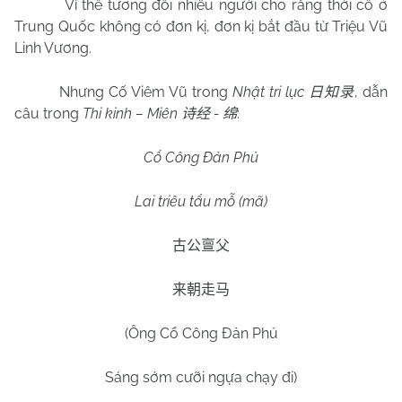
Vì thế tương đối nhiều người cho rằng thời cổ ở
Trung Quốc không có đơn kị, đơn kị bắt đầu từ Triệu Vũ
Linh Vương.
Nhưng Cố Viêm Vũ trong
Nhật tri lục
, dẫn
日知录
câu trong
Thi kinh – Miên
-
:
诗经
绵
Cổ Công Đản Phủ
Lai triêu tẩu mỗ (mã)
古公亶父
来朝走马
(Ông Cổ Công Đản Phủ
Sáng sớm cưỡi ngựa chạy đi)