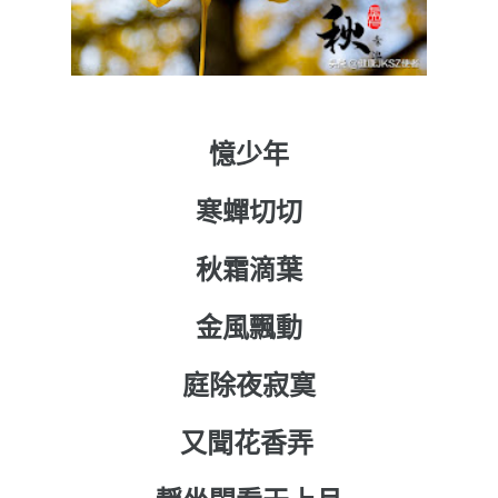
憶少年
寒蟬切切
秋霜滴葉
金風飄動
庭除夜寂寞
又聞花香弄