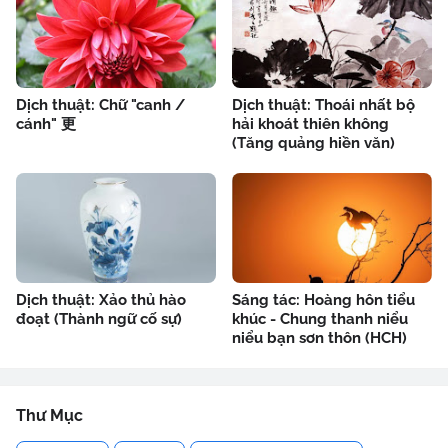
Dịch thuật: Chữ "canh /
Dịch thuật: Thoái nhất bộ
cánh" 更
hải khoát thiên không
(Tăng quảng hiền văn)
Dịch thuật: Xảo thủ hào
Sáng tác: Hoàng hôn tiểu
đoạt (Thành ngữ cố sự)
khúc - Chung thanh niểu
niểu bạn sơn thôn (HCH)
Thư Mục