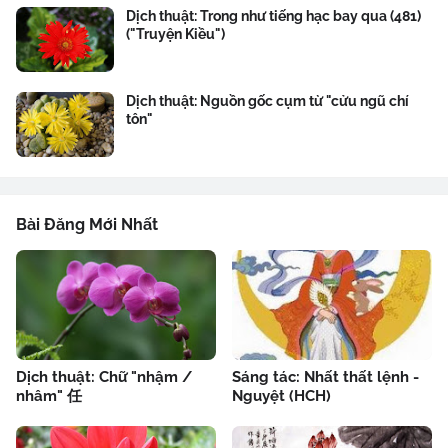
Dịch thuật: Trong như tiếng hạc bay qua (481)
("Truyện Kiều")
Dịch thuật: Nguồn gốc cụm từ "cửu ngũ chí
tôn"
Bài Đăng Mới Nhất
Dịch thuật: Chữ "nhậm /
Sáng tác: Nhất thất lệnh -
nhâm" 任
Nguyệt (HCH)