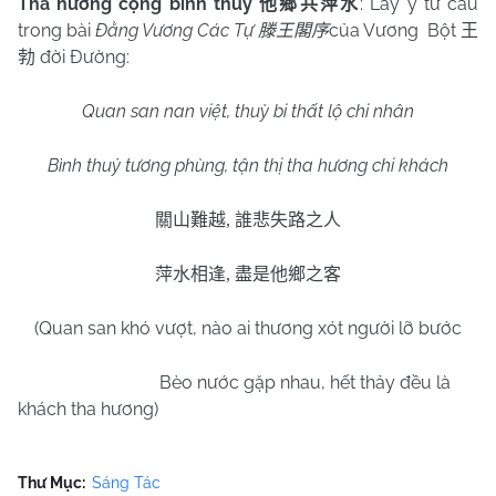
Tha hương cộng bình thuỷ
: Lấy ý từ câu
他鄉共萍水
trong bài
Đằng Vương Các Tự
của Vương Bột
滕王閣序
王
đời Đường:
勃
Quan san nan việt, thuỳ bi thất lộ chi nhân
Bình thuỷ tương phùng, tận thị tha hương chi khách
關山難越
,
誰悲失路之人
萍水相逢
,
盡是他鄉之客
(Quan san khó vượt, nào ai thương xót người lỡ bước
Bèo nước gặp nhau, hết thảy đều là
khách tha hương)
Thư Mục:
Sáng Tác