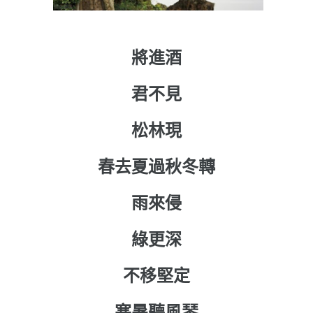
將進酒
君不見
松林現
春去夏過秋冬轉
雨來侵
綠更深
不移堅定
寒暑聽風琴