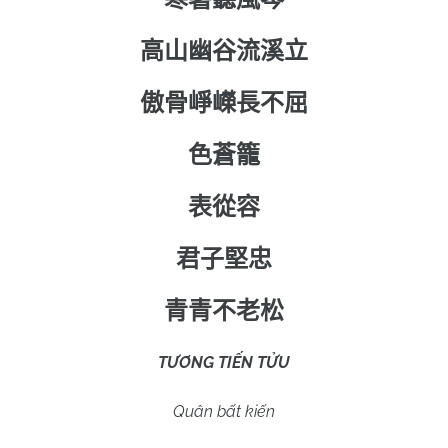
高山幽谷流溪立
傲骨崢嶸長不屈
色蒼籠
表從容
君子堅忠
青
青
不老松
TƯƠNG TIẾN TỬU
Quân bất kiến