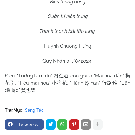
Biểu thung dung
Quân tử kiên trung
Thanh thanh bất lão tùng
Huỳnh Chương Hưng
Quy Nhơn 04/8/2023
Điệu “Tương tiến tửu”
còn gọi là “Mai hoa dẫn”
將進酒
梅
, “Tiểu mai hoa”
, “Hành lộ nan”
, “Bần
花引
小梅花
行路難
dã lạc”
.
貧也樂
Thư Mục:
Sáng Tác
Facebook