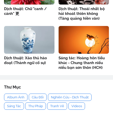
Dịch thuật: Chữ "canh /
Dịch thuật: Thoái nhất bộ
cánh" 更
hải khoát thiên không
(Tăng quảng hiền văn)
Dịch thuật: Xảo thủ hào
Sáng tác: Hoàng hôn tiểu
đoạt (Thành ngữ cố sự)
khúc - Chung thanh niểu
niểu bạn sơn thôn (HCH)
Thư Mục
Album Ảnh
Câu Đối
Nghiên Cứu - Dịch Thuật
Sáng Tác
Thư Pháp
Tranh Vẽ
Videos