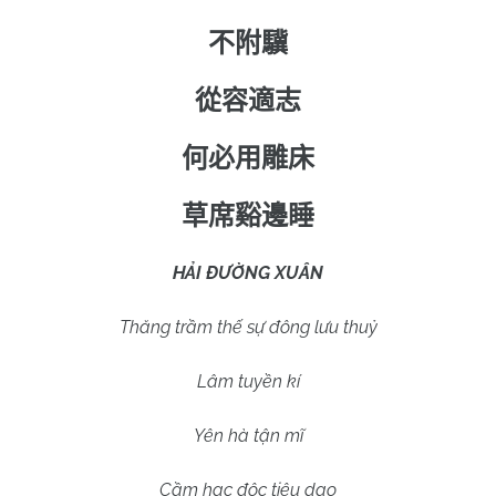
不附驥
從容適志
何必用雕床
草席谿邊睡
HẢI ĐƯỜNG XUÂN
Thăng trầm thế sự đông lưu thuỷ
Lâm tuyền kí
Yên hà tận mĩ
Cầm hạc độc tiêu dao