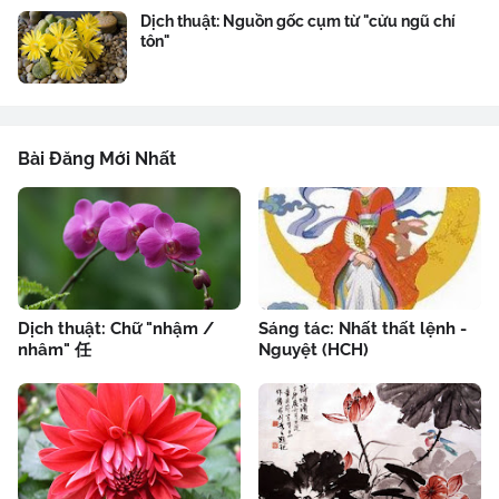
Dịch thuật: Nguồn gốc cụm từ "cửu ngũ chí
tôn"
Bài Đăng Mới Nhất
Dịch thuật: Chữ "nhậm /
Sáng tác: Nhất thất lệnh -
nhâm" 任
Nguyệt (HCH)