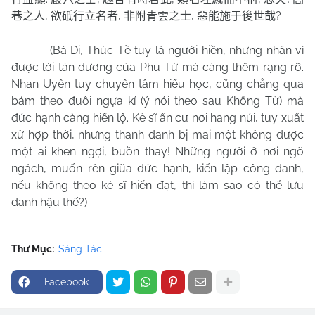
,
,
,
?
巷之人
欲砥行立名者
非附青雲之士
惡能施于後世哉
(Bá Di, Thúc Tề tuy là người hiền, nhưng nhân vì
được lời tán dương của Phu Tử mà càng thêm rạng rỡ.
Nhan Uyên tuy chuyên tâm hiếu học, cũng chẳng qua
bám theo đuôi ngựa kí (ý nói theo sau Khổng Tử) mà
đức hạnh càng hiển lộ. Kẻ sĩ ẩn cư nơi hang núi, tuy xuất
xử hợp thời, nhưng thanh danh bị mai một không được
một ai khen ngợi, buồn thay! Những người ở nơi ngõ
ngách, muốn rèn giũa đức hạnh, kiến lập công danh,
nếu không theo kẻ sĩ hiển đạt, thì làm sao có thể lưu
danh hậu thế?)
Thư Mục:
Sáng Tác
Facebook