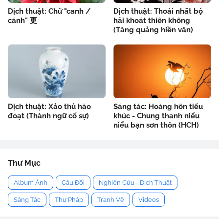
Dịch thuật: Chữ "canh /
Dịch thuật: Thoái nhất bộ
cánh" 更
hải khoát thiên không
(Tăng quảng hiền văn)
Dịch thuật: Xảo thủ hào
Sáng tác: Hoàng hôn tiểu
đoạt (Thành ngữ cố sự)
khúc - Chung thanh niểu
niểu bạn sơn thôn (HCH)
Thư Mục
Album Ảnh
Câu Đối
Nghiên Cứu - Dịch Thuật
Sáng Tác
Thư Pháp
Tranh Vẽ
Videos