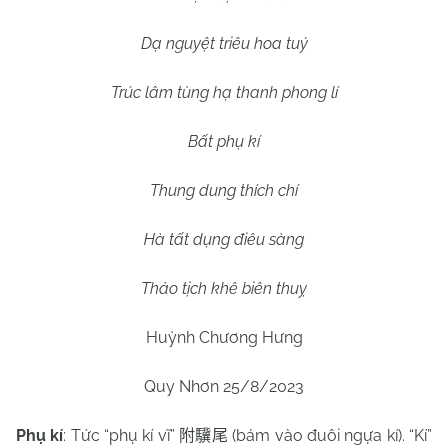
Dạ nguyệt triêu hoa tuý
Trúc lâm tùng hạ thanh phong lí
Bất phụ kí
Thung dung thích chí
Hà tất dụng điêu sàng
Thảo tịch khê biên thuỵ
Huỳnh Chương Hưng
Quy Nhơn 25/8/2023
Phụ kí
: Tức “phụ kí vĩ”
(bám vào đuôi ngựa kí). “Kí”
附驥尾