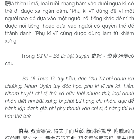
là thiên lí mã, loài ruồi nhặng bám vào đuôi ngựa kí, có
驥
thể đi được xa ngàn dặm. “Phụ kí vĩ” dùng để ví một
người nào đó dựa vào một người nổi tiếng khác để mình
được nổi tiếng, hoặc dựa vào người có quyền thế để
thành danh. “Phụ kí vĩ” cùng được dùng làm từ khiêm
xưng.
Trong
Sử kí – Bá Di liệt truyện
-
có
史記
伯夷列傳
câu:
Bá Di, Thúc Tề tuy hiền, đắc Phu Tử nhi danh ích
chương. Nhan Uyên tuy đốc học, phụ kí vĩ nhi ích hiển.
Nham huyệt chi sĩ, thủ xả hữu thời nhược thử, loại danh
nhân diệt nhi bất xưng, bi phù! Lư hạng chi nhân, dục để
hành lập danh giả, phi phụ thanh vân chi sĩ, ô năng thi vu
hậu thế tai?
,
,
.
,
伯夷
叔齊雖賢
得夫子而益彰
顏淵雖篤學
附驥尾而
.
,
,
,
!
行益顯
巖穴之士
趣舍有時若此
類名堙滅而不稱
悲夫
閭