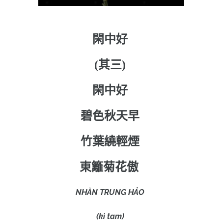
閑中好
(
其三
)
閑中好
碧色秋天早
竹葉繞輕煙
東籬菊花傲
NHÀN TRUNG HẢO
(kì tam)