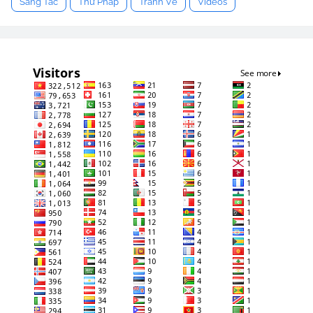
Sáng Tác
Thư Pháp
Tranh Vẽ
Videos