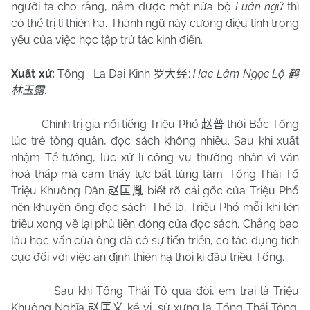
người ta cho rằng, nắm được một nửa bộ
Luận ngữ
thì
có thể trị lí thiên hạ. Thành ngữ này cường điệu tính trọng
yếu của việc học tập trứ tác kinh điển.
Xuất xứ:
Tống . La Đại Kinh
:
Hạc Lâm Ngọc Lộ
罗大经
鹤
.
林玉露
Chính trị gia nổi tiếng Triệu Phổ
thời Bắc Tống
赵普
lúc trẻ tòng quân, đọc sách không nhiều. Sau khi xuất
nhậm Tể tướng, lúc xử lí công vụ thường nhân vì văn
hoá thấp mà cảm thấy lực bất tùng tâm. Tống Thái Tổ
Triệu Khuông Dận
biết rõ cái gốc của Triệu Phổ
赵匡胤
nên khuyên ông đọc sách. Thế là, Triệu Phổ mỗi khi lên
triều xong về lại phủ liền đóng cửa đọc sách. Chẳng bao
lâu học vấn của ông đã có sự tiến triển, có tác dụng tích
cực đối với việc an định thiên hạ thời kì đầu triều Tống.
Sau khi Tống Thái Tổ qua đời, em trai là Triệu
Khuông Nghĩa
kế vị, sử xưng là Tống Thái Tông.
赵匡义