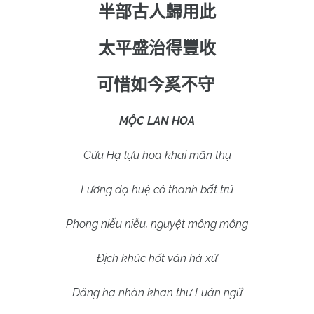
半部古人歸用此
太平盛治得豐收
可惜如今奚不守
MỘC LAN HOA
Cửu Hạ lựu hoa khai mãn thụ
Lương dạ huệ cô thanh bất trú
Phong niễu niễu, nguyệt mông mông
Địch khúc hốt văn hà xứ
Đăng hạ nhàn khan thư Luận ngữ