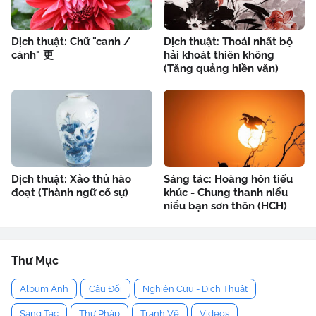
Dịch thuật: Chữ "canh /
Dịch thuật: Thoái nhất bộ
cánh" 更
hải khoát thiên không
(Tăng quảng hiền văn)
Dịch thuật: Xảo thủ hào
Sáng tác: Hoàng hôn tiểu
đoạt (Thành ngữ cố sự)
khúc - Chung thanh niểu
niểu bạn sơn thôn (HCH)
Thư Mục
Album Ảnh
Câu Đối
Nghiên Cứu - Dịch Thuật
Sáng Tác
Thư Pháp
Tranh Vẽ
Videos