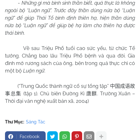
-
Những gì mà bình sinh thần biết, quả thực là không
ngoài bộ “Luận ngữ”. Trước đây thần dùng nửa bộ “Luận
ngữ” để giúp Thái Tổ bình định thiên hạ, hiện thần dùng
nửa bộ “Luận ngữ” để giúp bệ hạ làm cho thiên hạ được
thái bình.
Về sau Triệu Phổ tuổi cao sức yếu, từ chức Tể
tướng. Chẳng bao lâu Triệu Phổ bệnh và qua đời. Gia
đình mở rương sách của ông, bên trong quả thực chỉ có
một bộ
Luận ngữ
.
(“Trung Quốc thành ngữ cố sự tổng tập”
中国成语故
(tập 1). Chủ biên Đường Kì
. Trường Xuân –
事总集
唐麒
Thời đại văn nghệ xuất bản xã, 2004)
Thư Mục:
Sáng Tác
Facebook