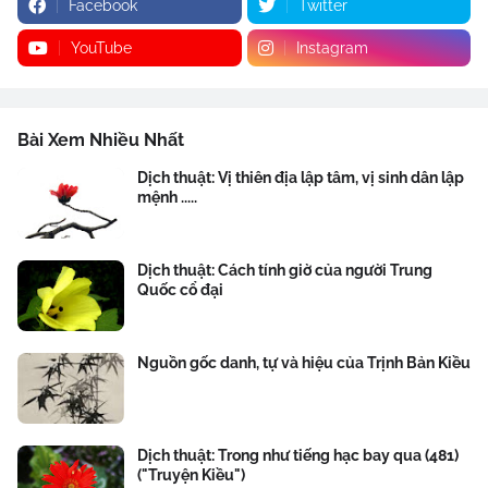
Facebook
Twitter
YouTube
Instagram
Bài Xem Nhiều Nhất
Dịch thuật: Vị thiên địa lập tâm, vị sinh dân lập
mệnh .....
Dịch thuật: Cách tính giờ của người Trung
Quốc cổ đại
Nguồn gốc danh, tự và hiệu của Trịnh Bản Kiều
Dịch thuật: Trong như tiếng hạc bay qua (481)
("Truyện Kiều")