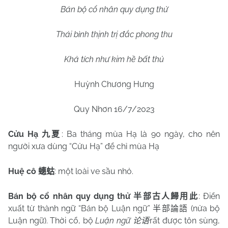
Bán bộ cổ nhân quy dụng thử
Thái bình thịnh trị đắc phong thu
Khả tích như kim hề bất thủ
Huỳnh Chương Hưng
Quy Nhơn 16/7/2023
Cửu Hạ
: Ba tháng mùa Hạ là 90 ngày, cho nên
九夏
người xưa dùng “Cửu Hạ” để chỉ mùa Hạ
Huệ cô
: một loài ve sầu nhỏ.
蟪蛄
Bán bộ cổ nhân quy dụng thử
: Điển
半部古人歸用此
xuất từ thành ngữ “Bán bộ Luận ngữ”
(nửa bộ
半部論語
Luận ngữ).
Thời cổ, bộ
Luận ngữ
rất được tôn sùng,
论语