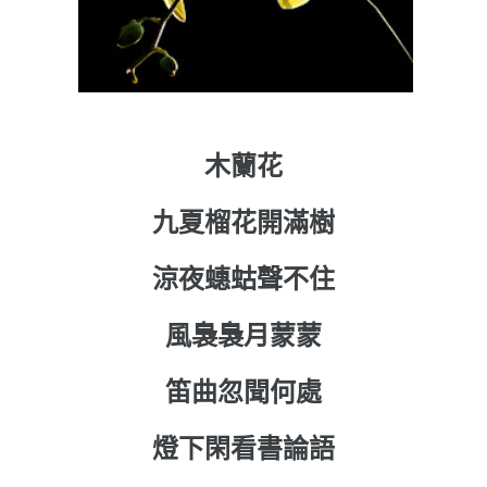
木蘭花
九夏榴花開滿樹
涼夜蟪蛄聲不住
風裊裊月蒙蒙
笛曲忽聞何處
燈下閑看書論語