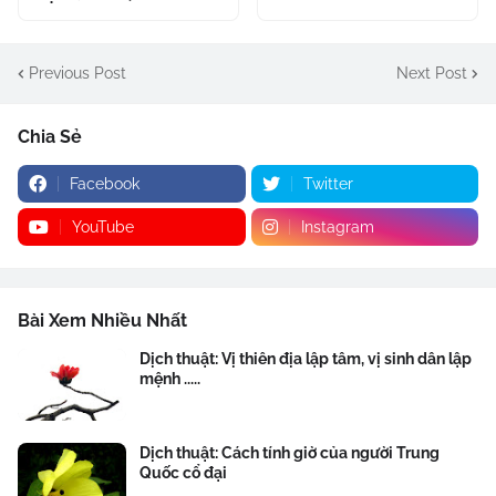
Previous Post
Next Post
Chia Sẻ
Facebook
Twitter
YouTube
Instagram
Bài Xem Nhiều Nhất
Dịch thuật: Vị thiên địa lập tâm, vị sinh dân lập
mệnh .....
Dịch thuật: Cách tính giờ của người Trung
Quốc cổ đại