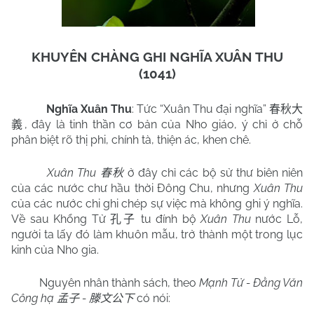
KHUYÊN CHÀNG GHI NGHĨA XUÂN THU
(1041)
Nghĩa Xuân Thu
: Tức “Xuân Thu đại nghĩa”
春秋大
, đây là tinh thần cơ bản của Nho giáo, ý chỉ ở chỗ
義
phân biệt rõ thị phi, chính tà, thiện ác, khen chê.
Xuân Thu
ở đây chỉ các bộ sử thư biên niên
春秋
của các nước chư hầu thời Đông Chu, nhưng
Xuân Thu
của các nước chi ghi chép sự việc mà không ghi ý nghĩa.
Về sau Khổng Tử
tu đính bộ
Xuân Thu
nước Lỗ,
孔子
người ta lấy đó làm khuôn mẫu, trở thành một trong lục
kinh của Nho gia.
Nguyên nhân thành sách, theo
Mạnh Tử - Đằng Văn
Công hạ
-
có nói:
孟子
滕文公下