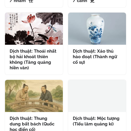
/ nhâm" 任
/ cánh" 更
Dịch thuật: Thoái nhất
Dịch thuật: Xảo thủ
bộ hải khoát thiên
hào đoạt (Thành ngữ
không (Tăng quảng
cố sự)
hiền văn)
Dịch thuật: Thung
Dịch thuật: Mộc tượng
dung bất bách (Quốc
(Tiếu lâm quảng kí)
học điển cố)