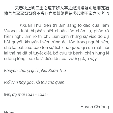
夫春秋上明三王之道下辨人事之紀別嫌疑明是非定猶
豫善善惡惡賢賢賤不肖存亡國繼絕世補弊起廢王道之大者也
(“Xuân Thu” trên thì làm sáng tỏ đạo của Tam
Vương, dưới thì phân biệt chuẩn tắc nhân sự, phân rõ
hiềm nghi, làm rõ thị phi, luận định những sự việc do dự
bất quyết, khuyến thiện trừng ác, tôn trọng người hiền,
chê kẻ bất tiếu, bảo tồn sự tích của quốc gia đã mất, nối
lại thế hệ đã bị tuyệt diệt, bổ cứu tệ bệnh, chấn hưng kỉ
cương lỏng lẻo, đó là điều lớn của vương đạo vậy.)
Khuyên chàng ghi nghĩa Xuân Thu
Mối tình hãy gác nỗi thù chớ quên
(
Nhị độ mai
1041 - 1042)
Huỳnh Chương
Hưng