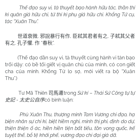
Thế đạo suy vi, tà thuyết bạo hành hữu tác, thần thí
kì quân giả hữu chi, tử thí kì phụ giả hữu chi. Khổng Tử cụ,
tác “Xuân Thu”.
,
,
,
世道衰微
邪說暴行有作
臣弒其君者有之
子弒其父者
.
,
“
”.
有之
孔子懼
作
春秋
(Thế đạo dần suy vi, tà thuyết cùng hành vi tàn bạo
trổi dậy: có bề tối giết vị quân chủ của mình, có con giết
cha của mình. Khổng Tử lo sợ, mới viết ra bộ “Xuân
Thu”.)
Tư Mã Thiên
trong
Sử kí – Thái Sử Công tự tự
司馬遷
-
có bình luận:
史記
太史公自序
Phù Xuân Thu, thượng minh Tam Vương chi đạo, hạ
biện nhân sự chi kỉ, biệt hiềm nghi, minh thị phi, định do dự,
thiện thiện ố ác, hiền hiền tiện bất tiếu, tồn vong quốc, kế
tuyệt thế, bổ tệ khởi phế, vương đạo chi đại giả dã.