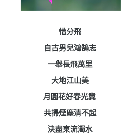
惜分飛
自古男兒鴻鵠志
一舉長飛萬里
大地江山美
月圓花好春光冀
共掃煙塵清不起
決盡東流濁水