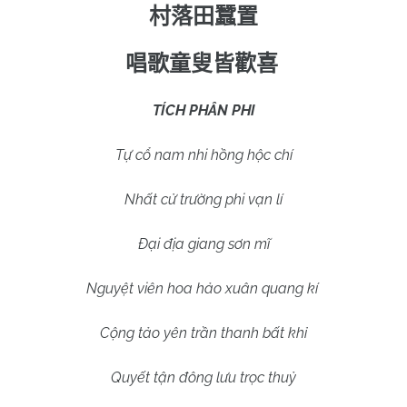
村落田蠶置
唱歌童叟皆歡喜
TÍCH PHÂN PHI
Tự cổ nam nhi hồng hộc chí
Nhất cử trường phi vạn lí
Đại địa giang sơn mĩ
Nguyệt viên hoa hảo xuân quang kí
Cộng tảo yên trần thanh bất khỉ
Quyết tận đông lưu trọc thuỷ