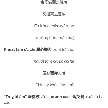
余既滋蘭之畹兮
又樹蕙之百畝
(Ta trồng chín uyển lan
Lại trồng trăm mẫu huệ)
Khuất tâm ức chí
: xuất từ câu:
屈心抑志
Khuất tâm nhi ức chí hề
屈心而抑志兮
(Chịu uỷ khúc tâm chí)
“Truỵ lộ ẩm”
và “Lạc anh xan”
: xuất từ hai
墜露飲
落英餐
câu: