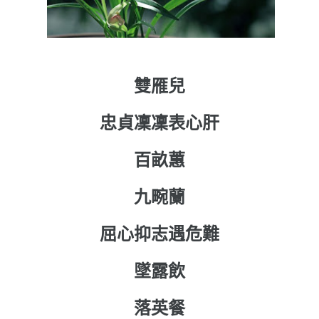
雙雁兒
忠貞凜凜表心肝
百畝蕙
九畹蘭
屈心抑志遇危難
墜露飲
落英餐