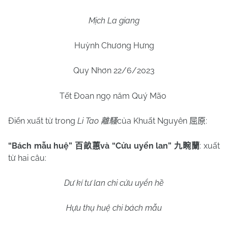
Mịch La giang
Huỳnh Chương Hưng
Quy Nhơn 22/6/2023
Tết Đoan ngọ năm Quý Mão
Điển xuất từ trong
Li Tao
của Khuất Nguyên
:
離騷
屈原
“Bách mẫu huệ”
và “Cửu uyển lan”
: xuất
百畝蕙
九畹蘭
từ hai câu:
Dư kí tư lan chi cửu uyển hề
Hựu thụ huệ chi bách mẫu