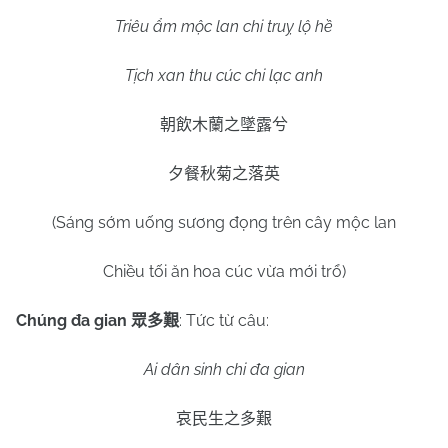
Triêu ẩm mộc lan chi truỵ lộ hề
Tịch xan thu cúc chi lạc anh
朝飲木蘭之墜露兮
夕餐秋菊之落英
(Sáng sớm uống sương đọng trên cây mộc lan
Chiều tối ăn hoa cúc vừa mới trổ)
Chúng đa gian
: Tức từ câu:
眾多艱
Ai dân sinh chi đa gian
哀民生之多艱