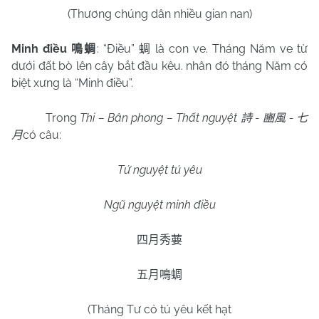
(Thương chúng dân nhiều gian nan)
Minh điều
: “Điều”
là con ve. Tháng Năm ve từ
鳴蜩
蜩
dưới đất bò lên cây bắt đầu kêu. nhân đó tháng Năm có
biệt xưng là “Minh điều”.
Trong
Thi – Bân phong – Thất nguyệt
-
-
詩
豳風
七
có câu:
月
Tứ nguyệt tú yêu
Ngũ nguyệt minh điều
四月秀葽
五月鳴蜩
(Tháng Tư cỏ tú yêu kết hạt