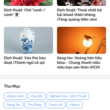
Dịch thuật: Chữ "canh /
Dịch thuật: Thoái nhất bộ
cánh" 更
hải khoát thiên không
(Tăng quảng hiền văn)
Dịch thuật: Xảo thủ hào
Sáng tác: Hoàng hôn tiểu
đoạt (Thành ngữ cố sự)
khúc - Chung thanh niểu
niểu bạn sơn thôn (HCH)
Thư Mục
Album Ảnh
Câu Đối
Nghiên Cứu - Dịch Thuật
Sáng Tác
Thư Pháp
Tranh Vẽ
Videos