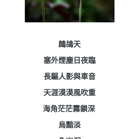
鷓鴣天
塞外煙塵日夜臨
長驅人影與車音
天涯漠漠風吹重
海角茫茫霧鎖深
烏黯淡