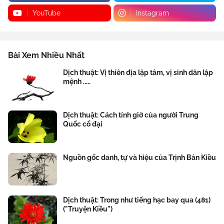
YouTube
Instagram
Bài Xem Nhiều Nhất
Dịch thuật: Vị thiên địa lập tâm, vị sinh dân lập
mệnh .....
Dịch thuật: Cách tính giờ của người Trung
Quốc cổ đại
Nguồn gốc danh, tự và hiệu của Trịnh Bản Kiều
Dịch thuật: Trong như tiếng hạc bay qua (481)
("Truyện Kiều")