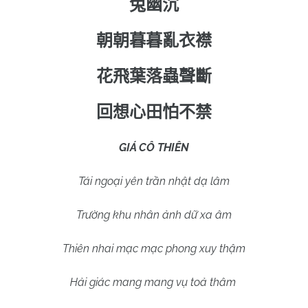
兔幽沉
朝朝暮暮亂衣襟
花飛葉落蟲聲斷
回想心田怕不禁
GIÁ CÔ THIÊN
Tái ngoại yên trần nhật dạ lâm
Trường khu nhân ảnh dữ xa âm
Thiên nhai mạc mạc phong xuy thậm
Hải giác mang mang vụ toả thâm