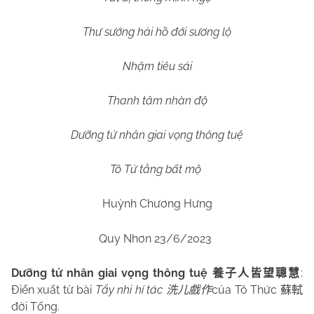
Thư sướng hải hồ đới sương lộ
Nhậm tiêu sái
Thanh tâm nhàn độ
Dưỡng tử nhân giai vọng thông tuệ
Tô Tử tằng bất mộ
Huỳnh Chương Hưng
Quy Nhơn 23/6/2023
Dưỡng tử nhân giai vọng thông tuệ
:
養子人皆望聰慧
Điển xuất từ bài
Tẩy nhi hí tác
của Tô Thức
洗儿戲作
蘇軾
đời Tống.