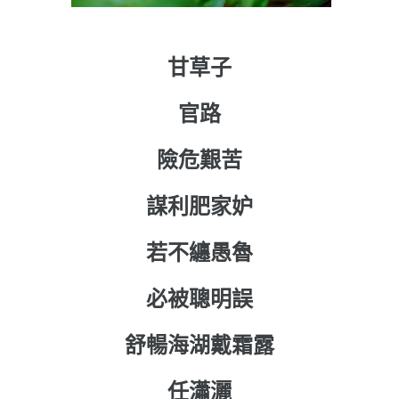
甘草子
官路
險危艱苦
謀利肥家妒
若不纏愚魯
必被聰明誤
舒暢海湖戴霜露
任瀟灑