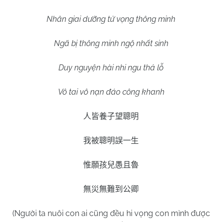
Nhân giai dưỡng tử vọng thông minh
Ngã bị thông minh ngộ nhất sinh
Duy nguyện hài nhi ngu thả lỗ
Vô tai vô nạn đáo công khanh
人皆養子望聰明
我被聰明誤一生
惟願孩兒愚且魯
無災無難到公卿
(Người ta nuôi con ai cũng đều hi vọng con mình được