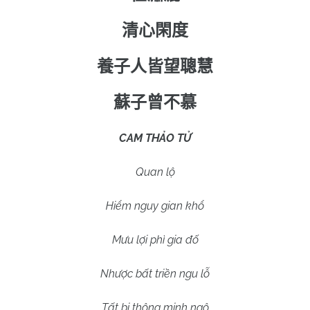
清心閑度
養子人皆望聰慧
蘇子曾不慕
CAM
THẢO TỬ
Quan lộ
Hiểm nguy gian khổ
Mưu lợi phì gia đố
Nhược bất triền ngu lỗ
Tất bị thông minh ngộ