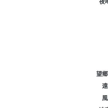
夜
望鄉
遠
風