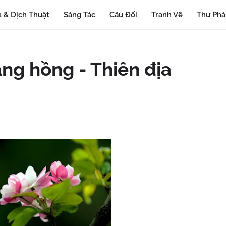
 & Dịch Thuật
Sáng Tác
Câu Đối
Tranh Vẽ
Thư Ph
ng hồng - Thiên địa