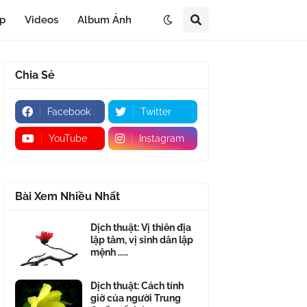
áp
Videos
Album Ảnh
Chia Sẻ
Facebook
Twitter
YouTube
Instagram
Bài Xem Nhiều Nhất
Dịch thuật: Vị thiên địa
lập tâm, vị sinh dân lập
mệnh .....
Dịch thuật: Cách tính
giờ của người Trung