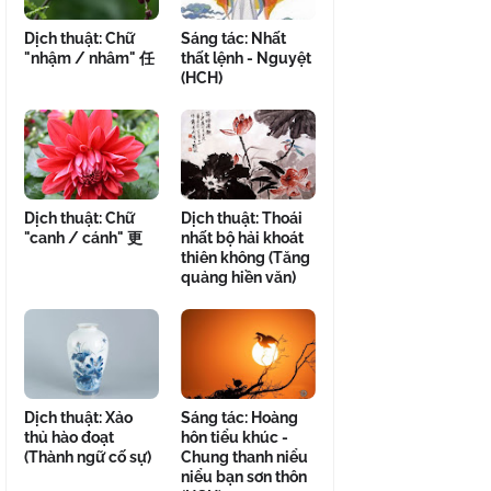
Dịch thuật: Chữ
Sáng tác: Nhất
"nhậm / nhâm" 任
thất lệnh - Nguyệt
(HCH)
Dịch thuật: Chữ
Dịch thuật: Thoái
"canh / cánh" 更
nhất bộ hải khoát
thiên không (Tăng
quảng hiền văn)
Dịch thuật: Xảo
Sáng tác: Hoàng
thủ hào đoạt
hôn tiểu khúc -
(Thành ngữ cố sự)
Chung thanh niểu
niểu bạn sơn thôn