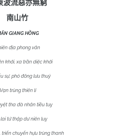
東波流惡亦無窮
南山竹
ÃN GIANG HỒNG
hiên địa phong vân
n khởi, xa trần diệc khởi
ểu sự, phó đông lưu thuỷ
Vạn trùng thiên lí
yệt tha đà nhân tiều tuỵ
lai tứ thập dư niên luỵ
 triển chuyển hựu trùng thanh