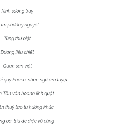
Kinh sương truỵ
am
phương nguyệt
Tùng thử biệt
Dương liễu chiết
Quan san việt
i quy khách, nhạn ngư âm tuyệt
n Tần vân hoành lĩnh quật
ần thuỳ tạo tư hương khúc
g ba, lưu ác diệc vô cùng