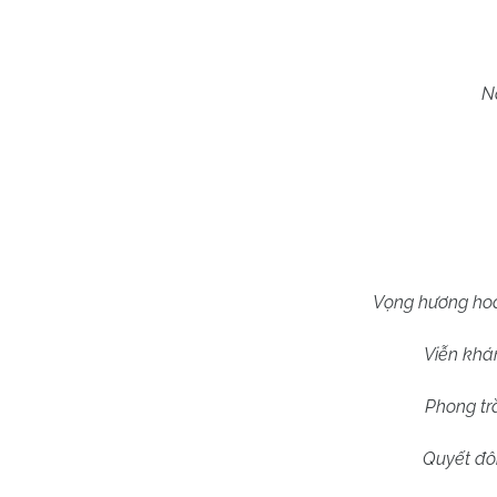
N
Vọng hương hoà
Viễn khá
Phong tr
Quyết đôn