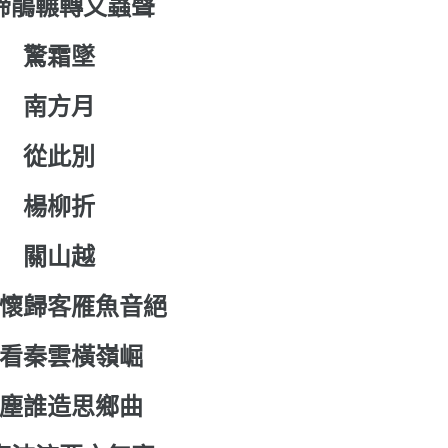
啼鵑輾轉又蟲聲
驚霜墜
南方月
從此別
楊柳折
關山越
懷歸客雁魚音絕
看秦雲橫嶺崛
塵誰造思鄉曲