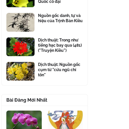
Quốc cổ đại
Nguồn gốc danh, tự và
hiệu của Trịnh Bản Kiều
Dịch thuật: Trong như
tiếng hạc bay qua (481)
("Truyện Kiều")
Dịch thuật: Nguồn gốc
cụm từ "cửu ngũ chí
tôn"
Bài Đăng Mới Nhất