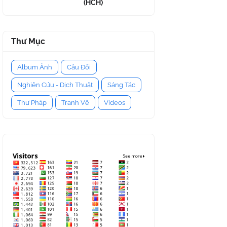
(HCH)
Thư Mục
Album Ảnh
Câu Đối
Nghiên Cứu - Dịch Thuật
Sáng Tác
Thư Pháp
Tranh Vẽ
Videos