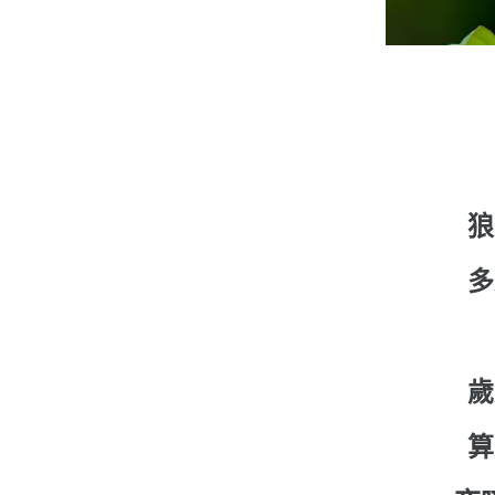
狼
多
歲
算