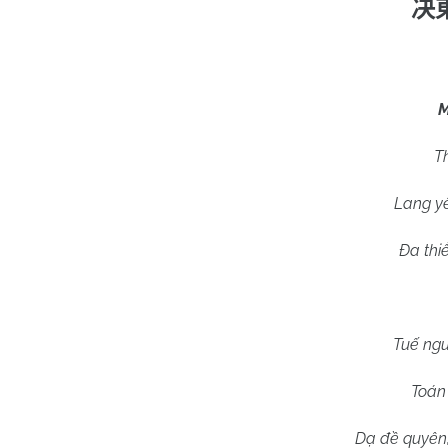
决
M
T
Lang yê
Đa thi
Tuế ngu
Toán 
Dạ đề quyên,