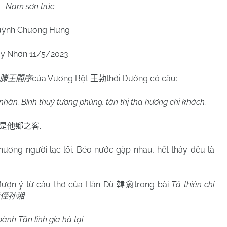
Nam
sơn trúc
ỳnh Chương Hưng
y Nhơn 11/5/2023
của Vương Bột
thời Đường có câu:
滕王閣序
王勃
i nhân. Bình thuỷ tương phùng, tận thị tha hương chi khách.
.
是他鄉之客
thương người lạc lối. Béo nước gặp nhau, hết thảy đều là
ượn ý từ câu thơ của Hàn Dũ
trong bài
Tả thiên chí
韓愈
:
侄孙湘
ành Tần lĩnh gia hà tại