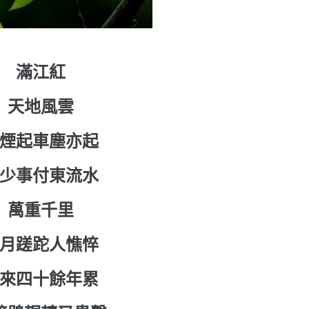
滿江紅
天地風雲
煙起車塵亦起
少事付東流水
萬重千里
月蹉跎人憔悴
來四十餘年累