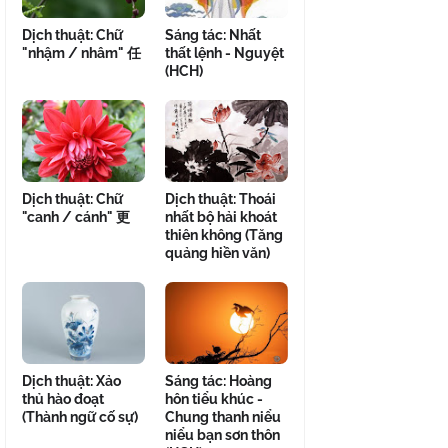
Dịch thuật: Chữ
Sáng tác: Nhất
"nhậm / nhâm" 任
thất lệnh - Nguyệt
(HCH)
Dịch thuật: Chữ
Dịch thuật: Thoái
"canh / cánh" 更
nhất bộ hải khoát
thiên không (Tăng
quảng hiền văn)
Dịch thuật: Xảo
Sáng tác: Hoàng
thủ hào đoạt
hôn tiểu khúc -
(Thành ngữ cố sự)
Chung thanh niểu
niểu bạn sơn thôn