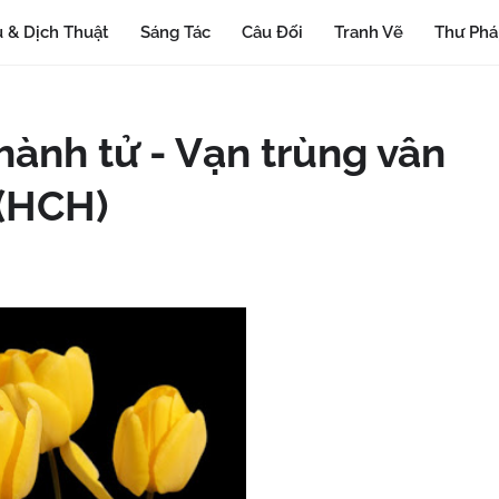
 & Dịch Thuật
Sáng Tác
Câu Đối
Tranh Vẽ
Thư Ph
hành tử - Vạn trùng vân
 (HCH)