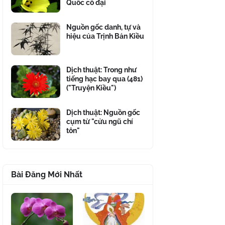
Quốc cổ đại
Nguồn gốc danh, tự và
hiệu của Trịnh Bản Kiều
Dịch thuật: Trong như
tiếng hạc bay qua (481)
("Truyện Kiều")
Dịch thuật: Nguồn gốc
cụm từ "cửu ngũ chí
tôn"
Bài Đăng Mới Nhất