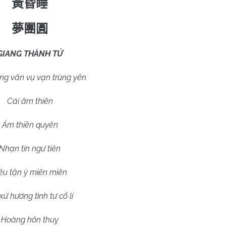
黃昏
睡
夢團圓
GIANG THÀNH TỬ
ng vân vụ vạn trùng yên
Cái âm thiên
Ám thiền quyên
Nhạn tín ngư tiên
êu tận ý miên miên
xứ hương tình tư cố lí
Hoàng hôn thuỵ