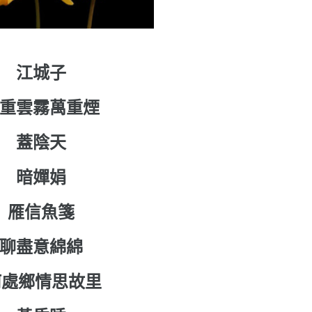
江城子
重雲霧萬重煙
蓋陰天
暗嬋娟
雁信魚箋
聊盡意綿綿
何處鄉情思故里