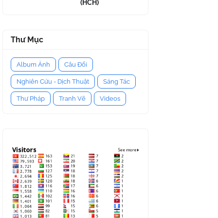
(HCH)
Thư Mục
Album Ảnh
Câu Đối
Nghiên Cứu - Dịch Thuật
Sáng Tác
Thư Pháp
Tranh Vẽ
Videos