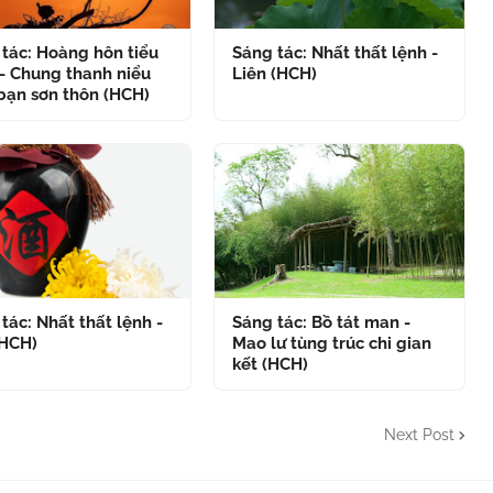
tác: Hoàng hôn tiểu
Sáng tác: Nhất thất lệnh -
- Chung thanh niểu
Liên (HCH)
bạn sơn thôn (HCH)
tác: Nhất thất lệnh -
Sáng tác: Bồ tát man -
(HCH)
Mao lư tùng trúc chi gian
kết (HCH)
Next Post