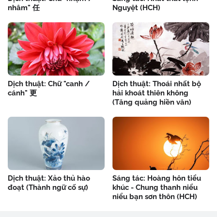
nhâm" 任
Nguyệt (HCH)
Dịch thuật: Chữ "canh /
Dịch thuật: Thoái nhất bộ
cánh" 更
hải khoát thiên không
(Tăng quảng hiền văn)
Dịch thuật: Xảo thủ hào
Sáng tác: Hoàng hôn tiểu
đoạt (Thành ngữ cố sự)
khúc - Chung thanh niểu
niểu bạn sơn thôn (HCH)