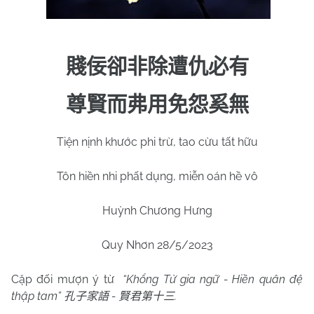
賤佞卻非除
遭
仇必有
尊賢而弗用免怨奚無
Tiện nịnh khước phi trừ, tao cừu tất hữu
Tôn hiền nhi phất dụng, miễn oán hề vô
Huỳnh Chương Hưng
Quy Nhơn 28/5/2023
Cặp đối mượn ý từ
“Khổng Tử gia ngữ - Hiền quân đệ
thập tam”
-
.
孔子家語
賢君第十三