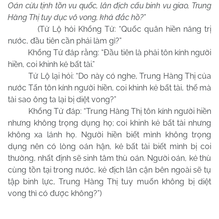
Oán cừu tịnh tồn vu quốc, lân địch cấu binh vu giao, Trung
Hàng Thị tuy dục vô vong, khả đắc hồ?”
(Tử Lộ hỏi Khổng Tử: “Quốc quân hiền năng trị
nước, đầu tiên cần phải làm gì?”
Khổng Tử đáp rằng: “Đầu tiên là phải tôn kính người
hiền, coi khinh kẻ bất tài.”
Tử Lộ lại hỏi: “Do này có nghe, Trung Hàng Thị của
nước Tấn tôn kính người hiền, coi khinh kẻ bất tài, thế mà
tài sao ông ta lại bị diệt vong?”
Khổng Tử đáp: “Trung Hàng Thị tôn kính người hiền
nhưng không trọng dụng họ; coi khinh kẻ bất tài nhưng
không xa lánh họ. Người hiền biết mình không trọng
dụng nên có lòng oán hận, kẻ bất tài biết mình bị coi
thường, nhất định sẽ sinh tâm thù oán. Người oán, kẻ thù
cùng tồn tại trong nước, kẻ địch lân cận bên ngoài sẽ tụ
tập binh lực, Trung Hàng Thị tuy muốn không bị diệt
vong thì có được không?”)