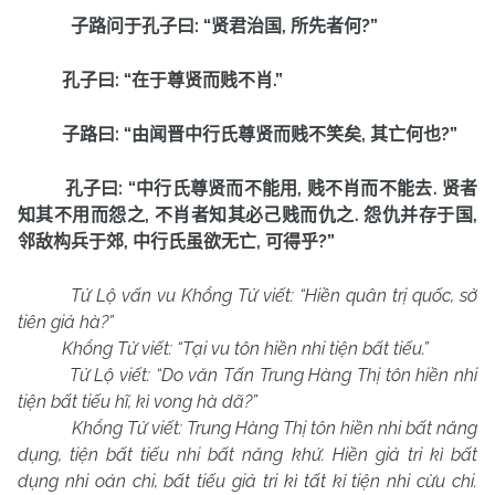
: “
,
?”
子路问于孔子曰
贤君治国
所先者何
: “
.”
孔子曰
在于尊贤而贱不肖
: “
,
?”
子路曰
由闻晋中行氏尊贤而贱不笑矣
其亡何也
: “
,
.
孔子曰
中行氏尊贤而不能用
贱不肖而不能去
贤者
,
.
,
知其不用而怨之
不肖者知其必己贱而仇之
怨仇并存于国
,
,
?”
邻敌构兵于郊
中行氏虽欲无亡
可得乎
Tử Lộ vấn vu Khổng Tử viết: “Hiền quân trị quốc, sở
tiên giả hà?”
Khổng Tử viết: “Tại vu tôn hiền nhi tiện bất tiếu.”
Tử Lộ viết: “Do văn Tấn Trung Hàng Thị tôn hiền nhi
tiện bất tiếu hĩ, kì vong hà dã?”
Khổng Tử viết: Trung Hàng Thị tôn hiền nhi bất năng
dụng, tiện bất tiếu nhi bất năng khứ. Hiền giả tri kì bất
dụng nhi oán chi, bất tiếu giả tri kì tất kỉ tiện nhi cừu chi.