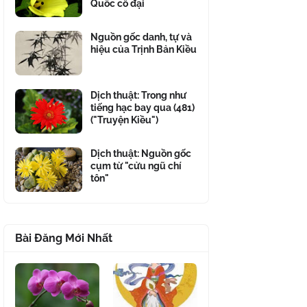
Quốc cổ đại
Nguồn gốc danh, tự và
hiệu của Trịnh Bản Kiều
Dịch thuật: Trong như
tiếng hạc bay qua (481)
("Truyện Kiều")
Dịch thuật: Nguồn gốc
cụm từ "cửu ngũ chí
tôn"
Bài Đăng Mới Nhất