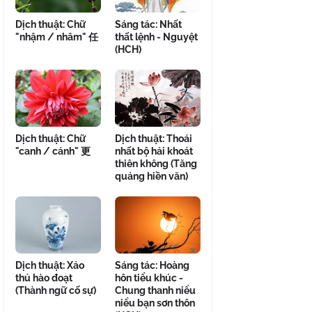
Dịch thuật: Chữ
Sáng tác: Nhất
"nhậm / nhâm" 任
thất lệnh - Nguyệt
(HCH)
Dịch thuật: Chữ
Dịch thuật: Thoái
"canh / cánh" 更
nhất bộ hải khoát
thiên không (Tăng
quảng hiền văn)
Dịch thuật: Xảo
Sáng tác: Hoàng
thủ hào đoạt
hôn tiểu khúc -
(Thành ngữ cố sự)
Chung thanh niểu
niểu bạn sơn thôn