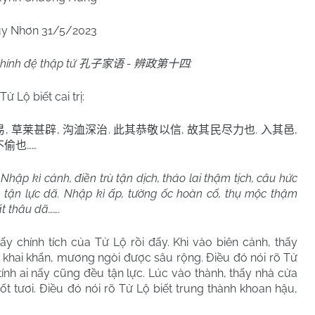
y Nhơn 31/5/2023
chính đệ thập tứ
-
:
孔子家语
辨政第十四
 Lộ biết cai trị:
,
,
.
,
.
,
易
草莱甚辟
沟洫深治
此其恭敬以信
故其民尽力也
入其邑
……
不偷也
 Nhập kì cảnh, điền trù tận dịch, tháo lai thậm tịch, câu hức
dân tận lực dã. Nhập kì ấp, tường ốc hoàn cố, thụ mộc thậm
ất thâu dã…….
ấy chính tích của Tử Lộ rồi đấy. Khi vào biên cảnh, thấy
c khai khẩn, mương ngòi được sâu rộng. Điều đó nói rõ Tử
tính ai nấy cũng đều tận lực. Lúc vào thành, thấy nhà cửa
ốt tươi. Điều đó nói rõ Tử Lộ biết trung thành khoan hậu,