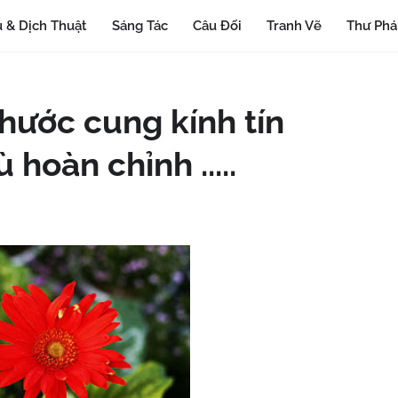
 & Dịch Thuật
Sáng Tác
Câu Đối
Tranh Vẽ
Thư Ph
hước cung kính tín
 hoàn chỉnh .....