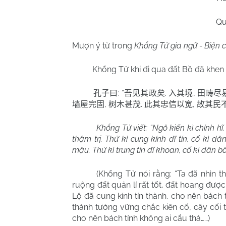
Qu
Mượn ý từ trong
Khổng Tử gia ngữ - Biện 
Khổng Tử khi đi qua đất Bồ đã khen Tử
: “
.
,
孔子曰
吾见其政矣
入其境
田畴尽
,
.
,
墙屋完固
树木甚茂
此其忠信以宽
故其民
Khổng Tử viết: “Ngô kiến kì chính hĩ.
thậm trị. Thử kì cung kính dĩ tín, cố kì 
mậu. Thử kì trung tín dĩ khoan, cố kì dân b
(Khổng Tử nói rằng: “Ta đã nhìn th
ruộng đất quản lí rất tốt, đất hoang đượ
Lộ đã cung kính tín thành, cho nên bách 
thành tường vững chắc kiên cố, cây cối t
cho nên bách tính không ai cẩu thả……)