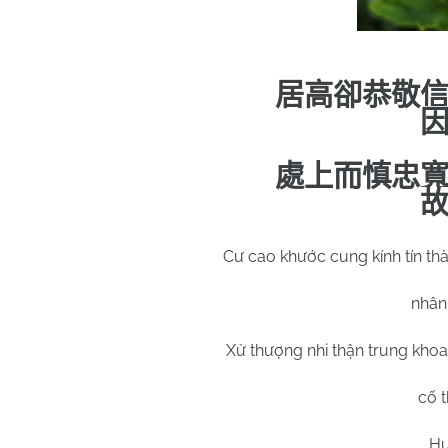
居高卻恭敬
處上而慎忠
Cư cao khước cung kính tín thà
nhân 
Xử thượng nhi thận trung khoan
cố t
Hu