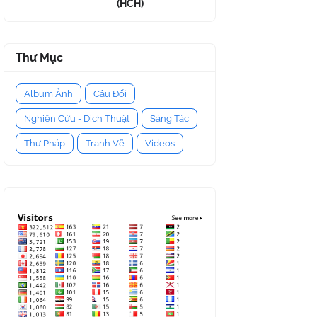
(HCH)
Thư Mục
Album Ảnh
Câu Đối
Nghiên Cứu - Dịch Thuật
Sáng Tác
Thư Pháp
Tranh Vẽ
Videos