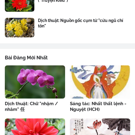
("Truyện Kiều")
Dịch thuật: Nguồn gốc cụm từ "cửu ngũ chí
tôn"
Bài Đăng Mới Nhất
Dịch thuật: Chữ "nhậm /
Sáng tác: Nhất thất lệnh -
nhâm" 任
Nguyệt (HCH)