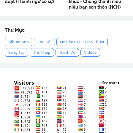
đoạt (Thành ngữ cố sự)
khúc - Chung thanh niểu
niểu bạn sơn thôn (HCH)
Thư Mục
Album Ảnh
Câu Đối
Nghiên Cứu - Dịch Thuật
Sáng Tác
Thư Pháp
Tranh Vẽ
Videos