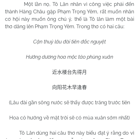
Một lần nọ, Tô Lân nhân vì công việc phải đến
thành Hàng Châu gặp Phạm Trọng Yêm, rất muốn nhân
cơ hội này muốn ông chú ý, thế là Tô lân làm một bài
thơ dâng lên Phạm Trọng Yêm. Trong thơ có hai câu:
Cận thuỷ lâu đài tiên đắc nguyệt
Hướng dương hoa mộc tảo phùng xuân
近水楼台先得月
向阳花木早逢春
(Lâu đài gần sông nước sẽ thấy được trăng trước tiên
Hoa cỏ hướng về mặt trời sẽ có mùa xuân sớm nhất)
Tô Lân dùng hai câu thơ này biểu đạt ý rằng do vì