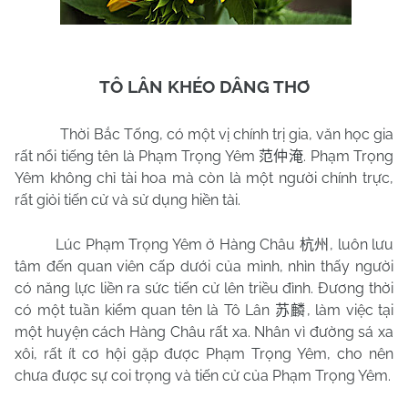
TÔ LÂN KHÉO DÂNG THƠ
Thời Bắc Tống, có một vị chính trị gia, văn học gia
rất nổi tiếng tên là Phạm Trọng Yêm
. Phạm Trọng
范仲淹
Yêm không chỉ tài hoa mà còn là một người chính trực,
rất giỏi tiến cử và sử dụng hiền tài.
Lúc Phạm Trọng Yêm ở Hàng Châu
, luôn lưu
杭州
tâm đến quan viên cấp dưới của mình, nhìn thấy người
có năng lực liền ra sức tiến cử lên triều đình. Đương thời
có một tuần kiểm quan tên là Tô Lân
, làm việc tại
苏麟
một huyện cách Hàng Châu rất xa. Nhân vì đường sá xa
xôi, rất ít cơ hội gặp được Phạm Trọng Yêm, cho nên
chưa được sự coi trọng và tiến cử của Phạm Trọng Yêm.