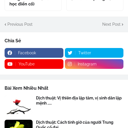
học điển cố)
Previous Post
Next Post
Chia Sẻ
Facebook
Twitter
YouTube
Instagram
Bài Xem Nhiều Nhất
Dịch thuật: Vị thiên địa lập tâm, vị sinh dân lập
mệnh .....
Dịch thuật: Cách tính giờ của người Trung
Quốc cổ đại