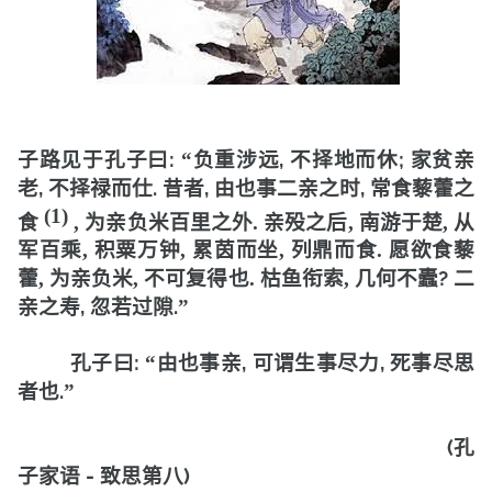
:
,
;
子路见于孔子曰
“
负重涉远
不择地而休
家贫亲
,
.
,
,
老
不择禄而仕
昔者
由也事二亲之时
常食藜藿之
(1)
食
,
为亲负米百里之外
.
亲殁之后
,
南游于楚
,
从
军百乘
,
积粟万钟
,
累茵而坐
,
列鼎而食
.
愿欲食藜
?
藿
,
为亲负米
,
不可复得也
.
枯鱼衔索
,
几何不蠹
二
,
.
亲之寿
忽若过隙
”
:
,
,
孔子曰
“
由也事亲
可谓生事尽力
死事尽思
.
者也
”
(
孔
-
)
子家语
致思第八