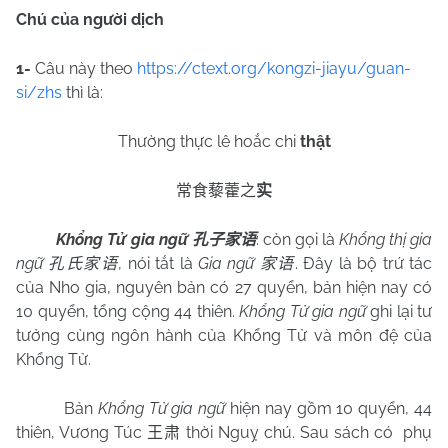
Chú của người dịch
1-
Câu này theo
https://ctext.org/kongzi-jiayu/guan-
si/zhs
thì là:
Thường thực lê hoắc chi
thật
常食藜藿之
实
Khổng Tử gia ngữ
: còn gọi là
Khổng thị gia
孔子家语
ngữ
, nói tắt là
Gia ngữ
. Đây là bộ trứ tác
孔氏家语
家语
của Nho gia, nguyên bản có 27 quyển, bản hiện nay có
10 quyển, tổng cộng 44 thiên.
Khổng Tử gia ngữ
ghi lại tư
tưởng cùng ngôn hành của Khổng Tử và môn đệ của
Khổng Tử.
Bản
Khổng Tử gia ngữ
hiện nay gồm 10 quyển, 44
thiên, Vương Túc
thời Nguỵ chú. Sau sách có
phụ
王肃