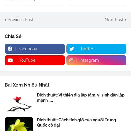
Previous Post
Next Post
Chia Sẻ
Facebook
Twitter
YouTube
Instagram
Bài Xem Nhiều Nhất
Dịch thuật: Vị thiên địa lập tâm, vị sinh dân lập
mệnh .....
Dịch thuật: Cách tính giờ của người Trung
Quốc cổ đại