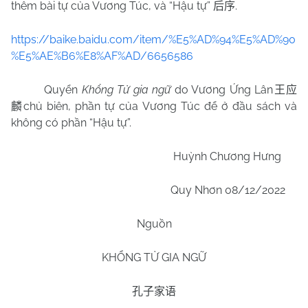
thêm bài tự của Vương Túc, và “Hậu tự”
.
后序
https://baike.baidu.com/item/%E5%AD%94%E5%AD%90
%E5%AE%B6%E8%AF%AD/6656586
Quyển
Khổng Tử gia ngữ
do Vương Ứng Lân
王应
chủ biên, phần tự của Vương Túc để ở đầu sách và
麟
không có phần “Hậu tự”.
Huỳnh Chương Hưng
Quy Nhơn 08/12/2022
Nguồn
KHỔNG TỬ GIA NGỮ
孔子家语