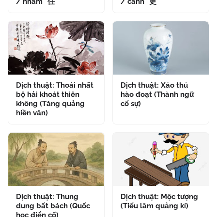
/ nhâm" 任
/ cánh" 更
Dịch thuật: Thoái nhất
Dịch thuật: Xảo thủ
bộ hải khoát thiên
hào đoạt (Thành ngữ
không (Tăng quảng
cố sự)
hiền văn)
Dịch thuật: Thung
Dịch thuật: Mộc tượng
dung bất bách (Quốc
(Tiếu lâm quảng kí)
học điển cố)