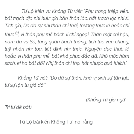
Tử Lộ kiến vu Khổng Tử viết: “Phụ trọng thiệp viễn,
bất trạch địa nhi hưu; gia bần thân lão, bất trạch lộc nhi sĩ.
Tích giả, Do dã sự nhị thân chi thời, thường thực lê hoắc chi
(1)
thực
, vì thân phụ mễ bách lí chi ngoại. Thân một chi hậu,
nam du vu Sở, tùng quân bách thặng, tích túc vạn chung,
luỹ nhân nhi toạ, liệt đỉnh nhi thực. Nguyện dục thực lê
hoắc, vị thân phụ mễ, bất khả phục đắc dã, Khô mộc hàm
sách, kỉ hà bất đố? Nhị thân chi thọ, hốt nhược quá khích.”
Khổng Tử viết: “Do dã sự thân, khả vị sinh sự tận lực,
tử sự tận tư giả dã.”
(Khổng Tử gia ngữ -
Trí tư đệ bát)
Tử Lộ bái kiến Khổng Tử, nói rằng: