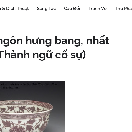
 & Dịch Thuật
Sáng Tác
Câu Đối
Tranh Vẽ
Thư Ph
 ngôn hưng bang, nhất
Thành ngữ cố sự)