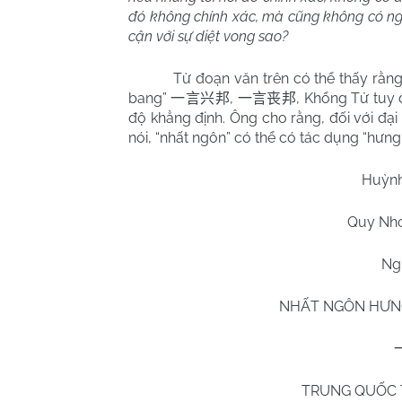
đó không chính xác, mà cũng không có ngườ
cận với sự diệt vong sao?
Từ đoạn văn trên có thể thấy rằng
bang”
,
, Khổng Tử tuy 
一言兴邦
一言丧邦
độ khẳng định. Ông cho rằng, đối với đạ
nói, “nhất ngôn” có thể có tác dụng “hưng
Huỳn
Quy Nh
Ng
NHẤT NGÔN HƯN
TRUNG QUỐC 