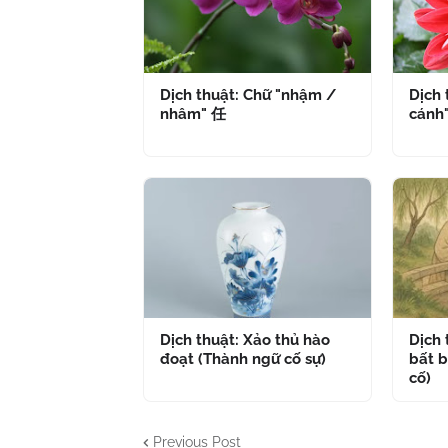
Dịch thuật: Chữ "nhậm /
Dịch 
nhâm" 任
cánh
Dịch thuật: Xảo thủ hào
Dịch
đoạt (Thành ngữ cố sự)
bất b
cố)
Previous Post