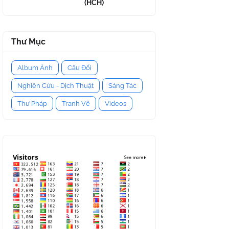
(HCH)
Thư Mục
Album Ảnh
Câu Đối
Nghiên Cứu - Dịch Thuật
Sáng Tác
Thư Pháp
Tranh Vẽ
Videos