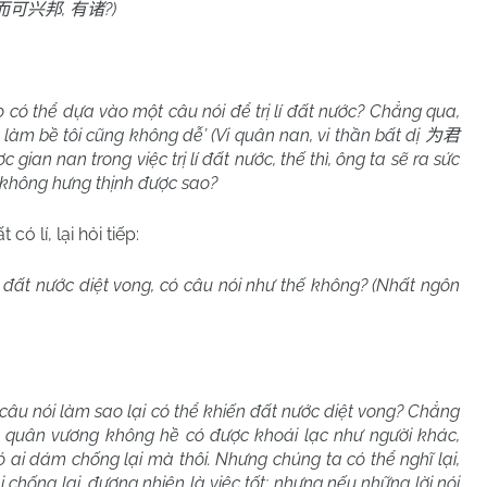
,
?)
而可兴邦
有诸
ó thể dựa vào một câu nói để trị lí đất nước? Chẳng qua,
làm bề tôi cũng không dễ’ (Vi quân nan, vi thần bất dị
为君
 gian nan trong việc trị lí đất nước, thế thì, ông ta sẽ ra sức
ớc không hưng thịnh được sao?
ó lí, lại hỏi tiếp:
 đất nước diệt vong, có câu nói như thế không? (Nhất ngôn
 câu nói làm sao lại có thể khiến đất nước diệt vong? Chẳng
m quân vương không hề có được khoái lạc như người khác,
ai dám chống lại mà thôi. Nhưng chúng ta có thể nghĩ lại,
 chống lại, đương nhiên là việc tốt; nhưng nếu những lời nói