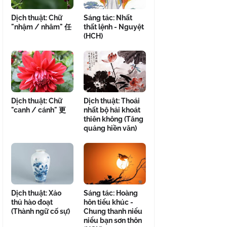
Dịch thuật: Chữ
Sáng tác: Nhất
"nhậm / nhâm" 任
thất lệnh - Nguyệt
(HCH)
Dịch thuật: Chữ
Dịch thuật: Thoái
"canh / cánh" 更
nhất bộ hải khoát
thiên không (Tăng
quảng hiền văn)
Dịch thuật: Xảo
Sáng tác: Hoàng
thủ hào đoạt
hôn tiểu khúc -
(Thành ngữ cố sự)
Chung thanh niểu
niểu bạn sơn thôn