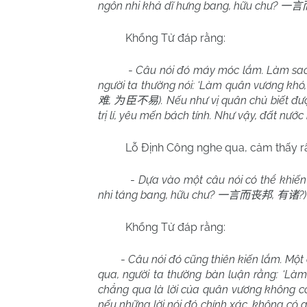
ngôn nhi khả dĩ hưng bang, hữu chư?
一言
Khổng Tử đáp rằng:
-
Câu nói đó máy móc lắm. Làm sao c
người ta thường nói: ‘Làm quân vương khó, 
,
). Nếu như vị quân chủ biết được
难
为臣不易
trị lí, yêu mến bách tính. Như vậy, đất nư
Lỗ Định Công nghe qua, cảm thấy rất c
-
Dựa vào một câu nói có thể khiến
nhi táng bang, hữu chư?
,
?)
一言而丧邦
有诸
Khổng Tử đáp rằng:
-
Câu nói đó cũng thiên kiến lắm. Một
qua, người ta thường bàn luận rằng: ‘Là
chẳng qua là lời của quân vương không có 
nếu những lời nói đó chính xác, không có ai