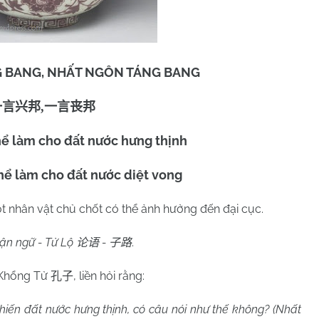
 BANG, NHẤT NGÔN TÁNG BANG
一言兴邦,一言丧邦
hể làm cho đất nước hưng thịnh
thể làm cho đất nước diệt vong
 nhân vật chủ chốt có thể ảnh hưởng đến đại cục.
ận ngữ - Tử Lộ
-
.
论语
子路
Khổng Tử
, liền hỏi rằng:
孔子
iến đất nước hưng thịnh, có câu nói như thế không? (Nhất