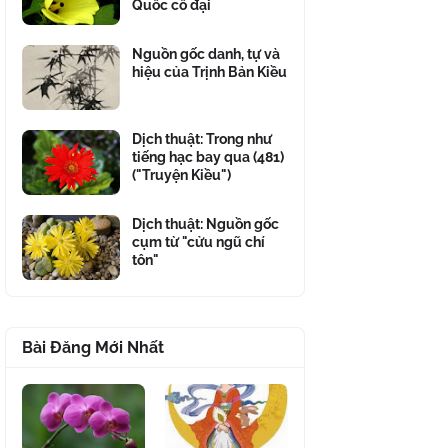
Quốc cổ đại
Nguồn gốc danh, tự và
hiệu của Trịnh Bản Kiều
Dịch thuật: Trong như
tiếng hạc bay qua (481)
("Truyện Kiều")
Dịch thuật: Nguồn gốc
cụm từ "cửu ngũ chí
tôn"
Bài Đăng Mới Nhất