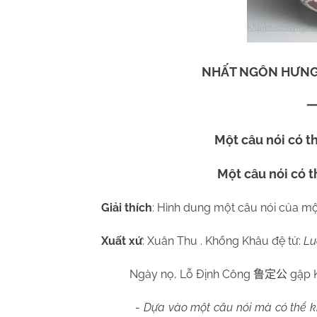
NHẤT NGÔN HƯNG
Một câu nói có t
Một câu nói có 
Giải thích
:
Hình dung một câu nói của một
Xuất xứ
: Xuân Thu . Khổng Khâu đệ tử:
Lu
Ngày nọ, Lỗ Định Công
gặp 
鲁定公
-
Dựa vào một câu nói mà có thể kh