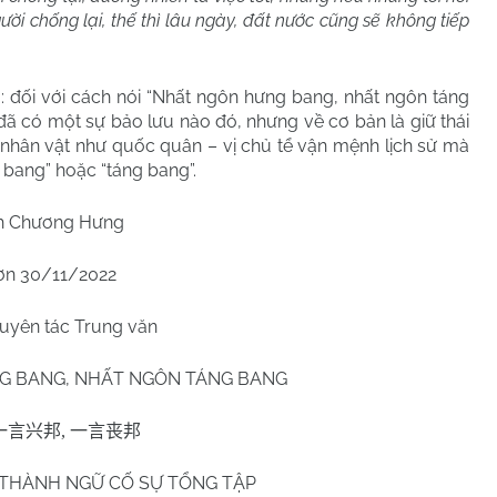
i chống lại, thế thì lâu ngày, đất nước cũng sẽ không tiếp
: đối với cách nói “Nhất ngôn hưng bang, nhất ngôn táng
đã có một sự bảo lưu nào đó, nhưng về cơ bản là giữ thái
i nhân vật như quốc quân – vị chủ tể vận mệnh lịch sử mà
 bang” hoặc “táng bang”.
h Chương Hưng
ơn 30/11/2022
uyên tác Trung văn
G BANG, NHẤT NGÔN TÁNG BANG
一言兴邦
,
一言丧邦
THÀNH NGỮ CỐ SỰ TỔNG TẬP