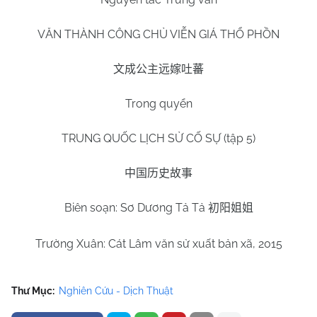
VĂN THÀNH CÔNG CHỦ VIỄN GIÁ THỔ PHỒN
文成公主远嫁吐蕃
Trong quyển
TRUNG QUỐC LỊCH SỬ CỐ SỰ (tập 5)
中国历史故事
Biên soạn: Sơ Dương Tả Tả
初阳姐姐
Trường Xuân: Cát Lâm văn sử xuất bản xã, 2015
Thư Mục:
Nghiên Cứu - Dịch Thuật