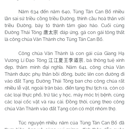
Năm 634 đến năm 640, Tùng Tán Can Bố nhiều
lần sai sứ triều cồng triều Đường, thỉnh cầu hoà thân với
triều Đường, bày tỏ thành tâm giao hảo. Cuối cùng
Đường Thái Tông
đáp ứng, gả con gái tông thất
唐太宗
là công chúa Văn Thành cho Tùng Tán Can Bố.
Công chúa Văn Thành là con gái của Giang Hạ
Vương Lí Đạo Tông
, bà thông tuệ xinh
江江夏王李道宗
đẹp, thâm minh đại nghĩa. Năm 641, công chúa Văn
Thành được phụ thân bồi đồng, bước lên con đường đi
vào đất Tạng. Đường Thái Tông ban cho công chúa rất
nhiều lễ vật, ngoài trân bảo, điển tạng thư tịch ra, còn có
các loại thực phổ, trứ tác y học, máy móc trị bệnh, cùng
các loại cốc vật và rau cải. Đồng thời, cùng theo công
chúa Văn Thành vào đất Tạng còn có một nhóm thợ.
Túc nguyện nhiều năm của Tùng Tán Can Bố đã