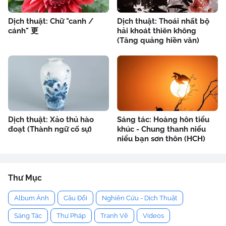
Dịch thuật: Chữ "canh /
Dịch thuật: Thoái nhất bộ
cánh" 更
hải khoát thiên không
(Tăng quảng hiền văn)
Dịch thuật: Xảo thủ hào
Sáng tác: Hoàng hôn tiểu
đoạt (Thành ngữ cố sự)
khúc - Chung thanh niểu
niểu bạn sơn thôn (HCH)
Thư Mục
Album Ảnh
Câu Đối
Nghiên Cứu - Dịch Thuật
Sáng Tác
Thư Pháp
Tranh Vẽ
Videos