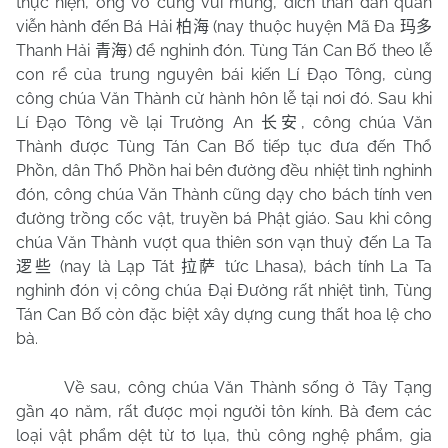
thực hiện, ông vô cùng vui mừng, đích thân dẫn quân
viễn hành đến Bá Hải
(nay thuộc huyện Mã Đa
柏海
玛多
Thanh Hải
) để nghinh đón. Tùng Tán Can Bố theo lễ
青海
con rể của trung nguyên bái kiến Lí Đạo Tông, cùng
công chúa Văn Thành cử hành hôn lễ tại nơi đó. Sau khi
Lí Đạo Tông về lại Trường An
, công chúa Văn
长安
Thành được Tùng Tán Can Bố tiếp tục đưa đến Thổ
Phồn, dân Thổ Phồn hai bên đường đều nhiệt tình nghinh
đón, công chúa Văn Thành cũng dạy cho bách tính ven
đường trồng cốc vật, truyền bá Phật giáo. Sau khi công
chúa Văn Thành vượt qua thiên sơn vạn thuỷ đến La Ta
(nay là Lạp Tát
tức
Lhasa
), bách tính La Ta
逻些
拉萨
nghinh đón vị công chúa Đại Đường rất nhiệt tình, Tùng
Tán Can Bố còn đặc biệt xây dựng cung thất hoa lệ cho
bà.
Về sau, công chúa Văn Thành sống ở Tây Tạng
gần 40 năm, rất được mọi người tôn kính. Bà đem các
loại vật phẩm dệt từ tơ lụa, thủ công nghệ phẩm, gia