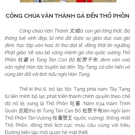
CÔNG CHÚA VĂN THÀNH GẢ ĐẾN THỔ PHỒN
Công chúa Văn Thành
là con gái tông thất. Bà
文成
thông tuệ xinh đẹp, từ nhỏ đã được sự giáo dục của gia
đình, học tập văn hoá, tri thư đạt lễ, đồng thời tín ngưỡng
Phật giáo. Về sau bà vâng mệnh gả cho quốc vương Thổ
Phồn
là Tùng Tán Can Bố
, đem văn voá
吐蕃
松赞干布
văn nghệ Hán tộc truyền bá đến Tây Tạng, có cồn hiến vô
cùng lớn đối với tình hữu nghị Hán Tạng.
Thế kỉ thứ 6, bộ lạc tộc Tạng phía nam Tây Tạng
từ liên minh bộ lạc phát triển thành chính quyền theo chế
độ nô lệ, xưng là Thổ Phồn
. Năm 634 (năm Trinh
吐蕃
Quán
thứ 8) Tùng Tán Can Bố
lên ngôi làm
贞观
松赞干布
Thổ Phồn Tán Vương
(quốc vương), thống nhất
吐蕃赞王
Thổ Phồn, đồng thời tích cực mưu cầu cùng với triều
Đường kiến lập mối quan hệ mật thiết.