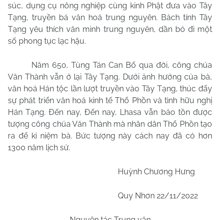
súc, dụng cụ nông nghiệp cùng kinh Phật đưa vào Tây
Tạng, truyền bá văn hoá trung nguyên. Bách tính Tây
Tạng yêu thích văn minh trung nguyên, dần bỏ đi một
số phong tục lạc hậu.
Năm 650, Tùng Tán Can Bố qua đời, công chúa
Văn Thành vẫn ở lại Tây Tạng. Dưới ảnh hưởng của bà,
văn hoá Hán tộc lần lượt truyền vào Tây Tạng, thúc đẩy
sự phát triển văn hoá kinh tế Thổ Phồn và tình hữu nghị
Hán Tạng. Đến nay, Đến nay, Lhasa vẫn bảo tồn được
tượng công chúa Văn Thành mà nhân dân Thổ Phồn tạo
ra để kỉ niệm bà. Bức tượng này cách nay đã có hơn
1300 năm lịch sử.
Huỳnh Chương Hưng
Quy Nhơn
22/11/2022
Nguyên tác Trung văn