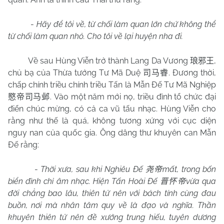
-
Hãy để tôi về, từ chối làm quan lớn chứ không thể
từ chối làm quan nhỏ. Cho tôi về lại huyện nha đi.
Về sau Hùng Viễn trở thành Lang Da Vương
,
琅邪王
chủ bạ của Thừa tướng Tư Mã Duệ
. Đương thời,
司马睿
chấp chính triều chính triều Tấn là Mẫn Đế Tư Mã Nghiệp
. Vào một năm mới nọ, triều đình tổ chức đại
愍帝司马邺
điển chúc mừng, có cả ca vũ tấu nhạc. Hùng Viễn cho
rằng như thế là quá, không tương xứng với cục diện
nguy nan của quốc gia. Ông dâng thư khuyên can Mẫn
Đế rằng:
-
Thời xưa, sau khi Nghiêu Đế
mất, trong bốn
尧帝
biển đình chỉ âm nhạc. Hiện Tấn Hoài Đế
vừa qua
晋怀帝
đời chẳng bao lâu, thiên tử nên với bách tính cùng đau
buồn, nơi mà nhân tâm quy về là đạo và nghĩa. Thần
khuyên thiên tử nên đề xướng trung hiếu, tuyên dương