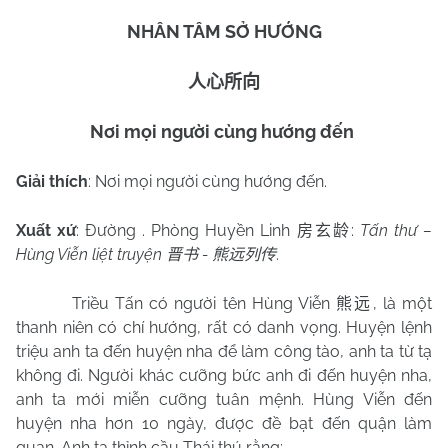
NHÂN TÂM SỞ HƯỚNG
人心所向
Nơi mọi người cùng hướng đến
Giải thích
:
Nơi mọi người cùng hướng đến.
Xuất xứ
: Đường . Phòng Huyền Linh
:
Tấn thư –
房玄龄
Hùng Viễn liệt truyện
-
.
晋书
熊远列传
Triều Tấn có người tên Hùng Viễn
, là một
熊远
thanh niên có chí hướng, rất có danh vọng. Huyện lệnh
triệu anh ta đến huyện nha để làm công tào, anh ta từ tạ
không đi. Người khác cưỡng bức anh đi đến huyện nha,
anh ta mới miễn cưỡng tuân mệnh. Hùng Viễn đến
huyện nha hơn 10 ngày, được đề bạt đến quận làm
quan. Anh ta thỉnh cầu Thái thú rằng: