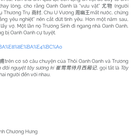
hay lòng, cho rằng Oanh Oanh là “vưu vật”
(người
尤物
 dụ Thương Trụ
, Chu U Vương
mất nước, chứng
商纣
周幽王
ng yêu nghiệt” nên cắt đứt tình yêu. Hơn một năm sau,
lấy vợ. Một lần nọ Trương Sinh đi ngang nhà Oanh Oanh,
ng bị Oanh Oanh cự tuyệt.
8E%BA%E8%8E%BA%E4%BC%A0
trên cơ sở câu chuyện của Thôi Oanh Oanh và Trương
甫
đãi nguyệt tây sương kí
, gọi tắt là
Tây
崔莺莺待月西厢记
hai người đến với nhau.
nh Chương Hưng