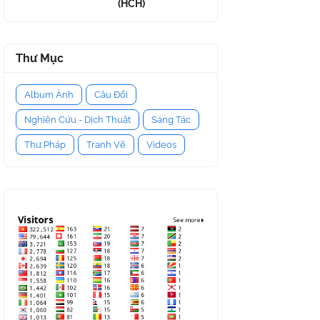
(HCH)
Thư Mục
Album Ảnh
Câu Đối
Nghiên Cứu - Dịch Thuật
Sáng Tác
Thư Pháp
Tranh Vẽ
Videos