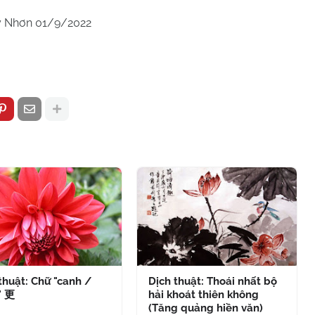
 Nhơn 01/9/2022
thuật: Chữ "canh /
Dịch thuật: Thoái nhất bộ
" 更
hải khoát thiên không
(Tăng quảng hiền văn)