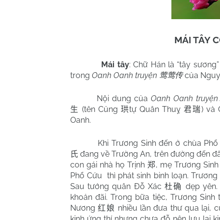
MÁI TÂY C
Mái tây
: Chữ Hán là “tây sương”
trong
Oanh Oanh truyện
của Nguy
莺莺传
Nội dung của
Oanh Oanh truyện
(tên Củng
tự Quân Thuỵ
) và
生
珙
君瑞
Oanh.
Khi Trương Sinh đến ở chùa Phổ
đang về Trường An, trên đường đến đất
氏
con gái nhà họ Trịnh
, mẹ Trương Sinh
郑
Phổ Cứu thì phát sinh binh loạn. Trương
Sau tướng quân Đỗ Xác
dẹp yên.
杜确
khoản đãi. Trong bữa tiệc, Trương Sinh
Nương
nhiều lần đưa thư qua lại, 
红娘
kinh ứng thí nhưng chưa đỗ nên lưu lại kin