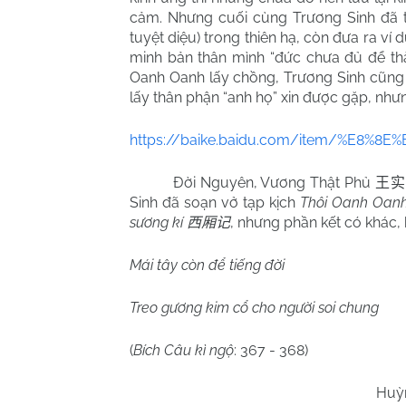
cảm. Nhưng cuối cùng Trương Sinh đã t
tuyệt diệu) trong thiên hạ, còn đưa ra ví
minh bản thân mình “đức chưa đủ để thắ
Oanh Oanh lấy chồng, Trương Sinh cũng 
lấy thân phận “anh họ” xin được gặp, như
https://baike.baidu.com/item/%E8%
Đời Nguyên, Vương Thật Phủ
王实
Sinh đã soạn vở tạp kịch
Thôi Oanh Oanh 
sương kí
, nhưng phần kết có khác, 
西厢记
Mái tây còn để tiếng đời
Treo gương kim cổ cho người soi chung
(
Bích Câu kì ngộ
: 367 - 368)
Huỳ