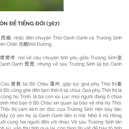
ÒN ĐỂ TIẾNG ĐỜI (367)
, nhắc đến chuyện Thôi Oanh Oanh và Trương Sinh
西廂
ên Chẩn
thời Đường.
元稹
, nói về câu chuyện tình yêu giữa Trương Sinh
莺莺传
张
 Oanh Oanh
,
nhưng về sau Trương Sinh lại bỏ Oanh
莺莺
 Cứu
tại Bồ Châu
, gặp lúc goá phụ Thôi thị
普救
蒲州
崔
 Bồ cũng ghé đến tạm thời ở lại chùa. Goá phụ Thôi thị là
 cũng họ Trịnh, là bà con xa. Lúc mọi người đang ở chùa
 sinh nhờ bạn ở Bồ Châu xin quan lại bảo vệ nhà họ Thôi.
 Thôi thị cảm kích ơn đức của Trương Sinh nên bày tiệc
 thấy cô em họ là Oanh Oanh liền si mê. Nhờ tì nữ Hồng
cuối cùng hai người đến với nhau. Về sau Trương Sinh lên
h sư, vẫn thư tình qua lại, còn tặng tín vật để bày tỏ tình