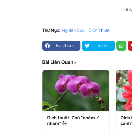
Quy
Thư Mục:
Nghiên Cứu - Dịch Thuật
Facebook
Twitter
Bài Liên Quan
Dịch thuật: Chữ "nhậm /
Dịch 
nhâm" 任
cánh