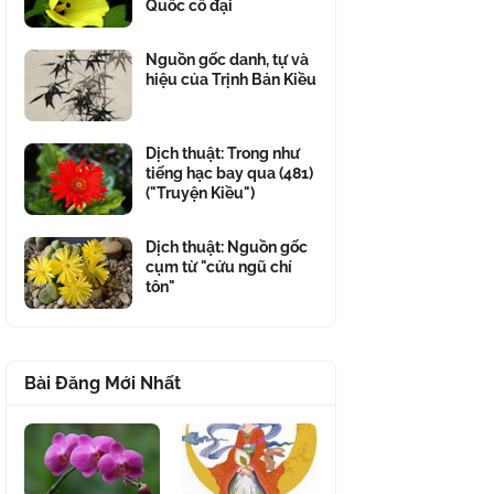
Quốc cổ đại
Nguồn gốc danh, tự và
hiệu của Trịnh Bản Kiều
Dịch thuật: Trong như
tiếng hạc bay qua (481)
("Truyện Kiều")
Dịch thuật: Nguồn gốc
cụm từ "cửu ngũ chí
tôn"
Bài Đăng Mới Nhất