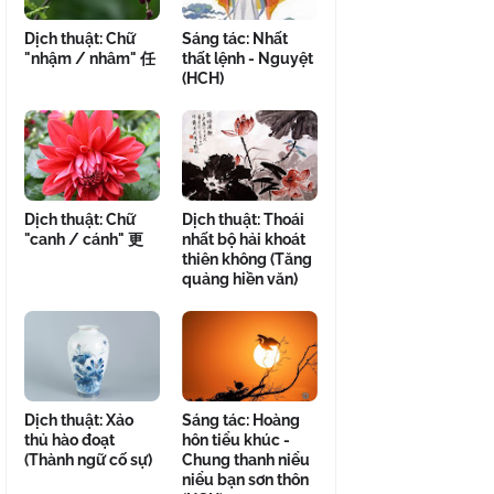
Dịch thuật: Chữ
Sáng tác: Nhất
"nhậm / nhâm" 任
thất lệnh - Nguyệt
(HCH)
Dịch thuật: Chữ
Dịch thuật: Thoái
"canh / cánh" 更
nhất bộ hải khoát
thiên không (Tăng
quảng hiền văn)
Dịch thuật: Xảo
Sáng tác: Hoàng
thủ hào đoạt
hôn tiểu khúc -
(Thành ngữ cố sự)
Chung thanh niểu
niểu bạn sơn thôn