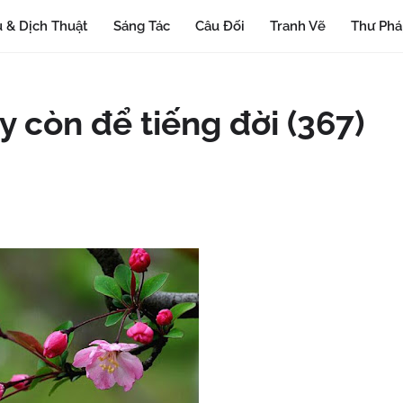
 & Dịch Thuật
Sáng Tác
Câu Đối
Tranh Vẽ
Thư Ph
y còn để tiếng đời (367)