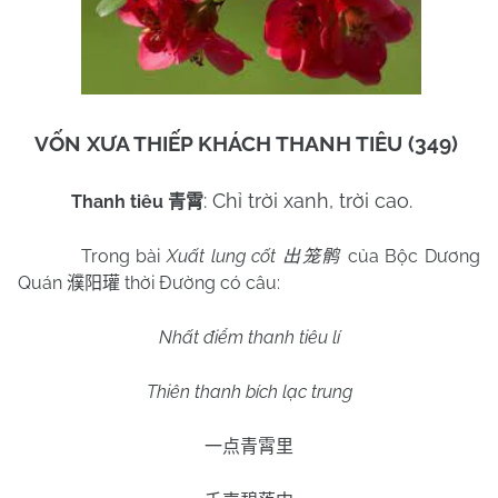
VỐN XƯA THIẾP KHÁCH THANH TIÊU (349)
: Chỉ trời xanh, trời cao.
Thanh tiêu
青霄
Trong bài
Xuất lung cốt
của Bộc Dương
出笼鹘
Quán
thời Đường có câu:
濮阳瓘
Nhất điểm thanh tiêu lí
Thiên thanh bích lạc trung
一点青霄里