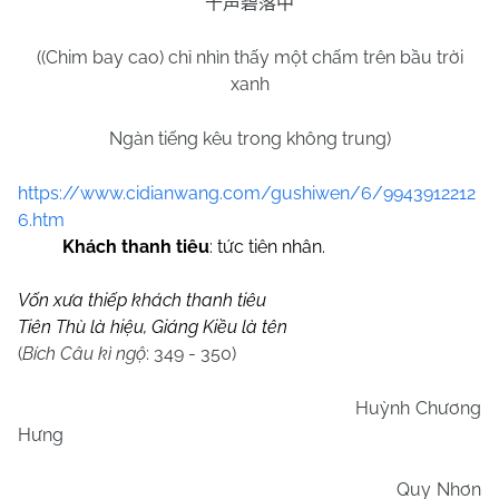
千声碧落中
((Chim bay cao) chỉ nhìn thấy một chấm trên bầu trời
xanh
Ngàn tiếng kêu trong không trung)
https://www.cidianwang.com/gushiwen/6/9943912212
6.htm
Khách thanh tiêu
: tức tiên nhân.
Vốn xưa thiếp khách thanh tiêu
Tiên Thù là hiệu, Giáng Kiều là tên
(
Bích Câu kì ngộ
: 349 - 350)
Huỳnh Chương
Hưng
Quy Nhơn