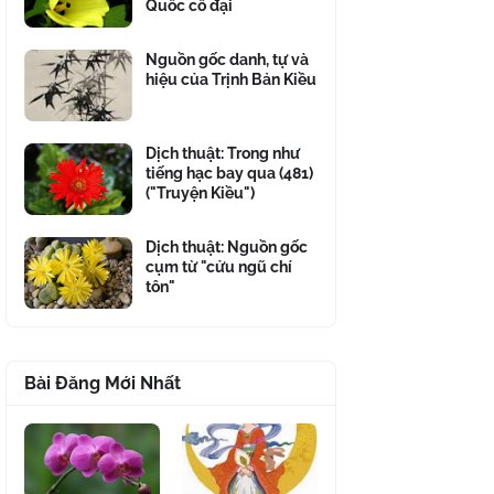
Quốc cổ đại
Nguồn gốc danh, tự và
hiệu của Trịnh Bản Kiều
Dịch thuật: Trong như
tiếng hạc bay qua (481)
("Truyện Kiều")
Dịch thuật: Nguồn gốc
cụm từ "cửu ngũ chí
tôn"
Bài Đăng Mới Nhất