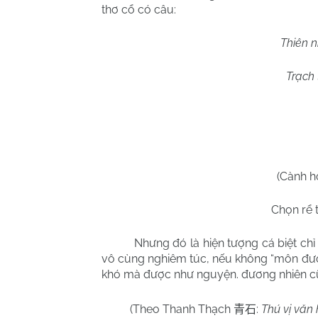
thơ cổ có câu:
Thiên n
Trạch 
(Cành ho
Chọn rể t
Nhưng đó là hiện tượng cá biệt chỉ tồn
vô cùng nghiêm túc, nếu không “môn đư
khó mà được như nguyện. đương nhiên cũ
(Theo Thanh Thạch
:
Thú vị văn 
青石