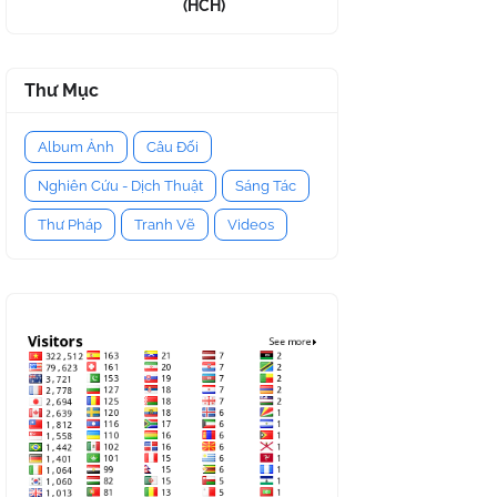
(HCH)
Thư Mục
Album Ảnh
Câu Đối
Nghiên Cứu - Dịch Thuật
Sáng Tác
Thư Pháp
Tranh Vẽ
Videos