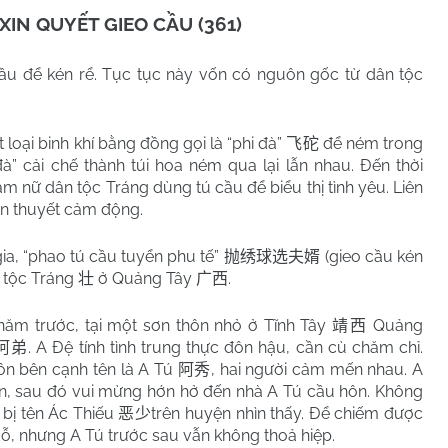
IN QUYẾT GIEO CẦU (361)
cầu để kén rể. Tục tục này vốn có nguôn gốc từ dân tộc
 loại binh khí bằng đồng gọi là “phi đà”
để ném trong
飞砣
à” cải chế thành túi hoa ném qua lại lẫn nhau. Đến thời
 nữ dân tộc Tráng dùng tú cầu để biểu thị tình yêu. Liên
ền thuyết cảm động.
 “phao tú cầu tuyển phu tế”
(gieo cầu kén
抛绣球选夫婿
a tộc Tráng
ở Quảng Tây
.
壮
广西
 trước, tại một sơn thôn nhỏ ở Tĩnh Tây
Quảng
靖西
. A Đệ tính tình trung thực đôn hậu, cần cù chăm chỉ.
阿弟
ôn bên cạnh tên là A Tú
, hai người cảm mến nhau. A
阿秀
ên, sau đó vui mừng hớn hở đến nhà A Tú cầu hôn. Không
 bị tên Ác Thiếu
trên huyện nhìn thấy. Để chiếm được
恶少
dỗ, nhưng A Tú trước sau vẫn không thoả hiệp.