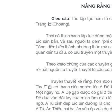
NÀNG RẰNG X
Gieo cầu
: Tức tập tục ném tú 
Tráng
(Choang).
壮
Thời cổ thịnh hành tập tục dùng một
lúc săn bắn. Về sau người ta đem “phi đ
Tống, diễn biến thành phương thức mà nam
quan đến tú cầu, có lưu truyền một truy
Theo khảo chứng của các chuyên gia,
rể) bắt nguồn từ truyền thuyết tú cầu củ
Truyền thuyết kể rằng, hơn 800 năm
Tây
có thanh niên nghèo tên A Đệ
广西
Một ngày nọ, A Đệ gặp được cô gái ở th
Đệ dựa vào đôi tay của mình làm giàu l
ngờ, A Tú xinh đẹp lúc lên đường ra chợ,
A Tú, Ác Thiếu hai ba lần vừa ép vừa dụ 