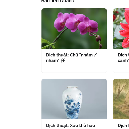
Bài Liên Quan
Dịch thuật: Chữ "nhậm /
Dịch 
nhâm" 任
cánh
Dịch thuật: Xảo thủ hào
Dịch