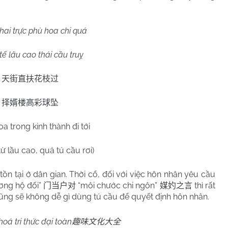
hai trực phù hoa chi quá
tế lâu cao thái cầu truỵ
天街直扶花枝过
择婿楼高彩球坠
a trong kinh thành đi tới
ừ lầu cao, quả tú cầu rơi)
 tại ở dân gian. Thời cổ, đối với việc hôn nhân yêu cầu
ơng hộ đối”
“môi chước chi ngôn”
thì rất
门当户对
媒妁之言
ng sẽ không dễ gì dùng tú cầu để quyết định hôn nhân.
hoá tri thức đại toàn
趣味文化大全