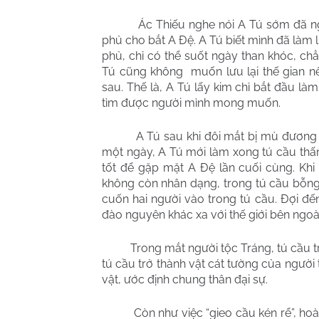
Ác Thiếu nghe nói A Tú sớm đã ngầm
phủ cho bắt A Đệ. A Tú biết mình đã làm l
phủ, chỉ có thể suốt ngày than khóc, chẳ
Tú cũng không muốn lưu lại thế gian n
sau. Thế là, A Tú lấy kim chỉ bắt đầu làm
tìm được người mình mong muốn.
A Tú sau khi đôi mắt bị mù đương nhi
một ngày, A Tú mới làm xong tú cầu th
tốt để gặp mặt A Đệ lần cuối cùng. Kh
không còn nhân dạng, trong tú cầu bỗng
cuốn hai người vào trong tú cầu. Đợi đế
đào nguyên khác xa với thế giới bên ngoà
Trong mắt người tộc Tráng, tú cầu tràn 
tú cầu trở thành vật cát tường của người 
vật, ước định chung thân đại sự.
Còn như việc “gieo cầu kén rể”, hoàn 