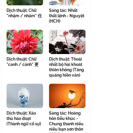
Dịch thuật: Chữ
Sáng tác: Nhất
"nhậm / nhâm" 任
thất lệnh - Nguyệt
(HCH)
Dịch thuật: Chữ
Dịch thuật: Thoái
"canh / cánh" 更
nhất bộ hải khoát
thiên không (Tăng
quảng hiền văn)
Dịch thuật: Xảo
Sáng tác: Hoàng
thủ hào đoạt
hôn tiểu khúc -
(Thành ngữ cố sự)
Chung thanh niểu
niểu bạn sơn thôn