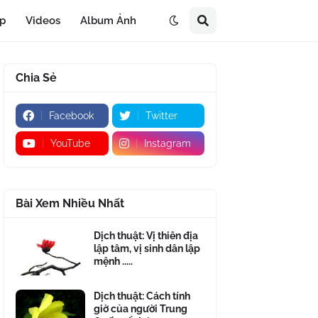
áp
Videos
Album Ảnh
Chia Sẻ
Facebook
Twitter
YouTube
Instagram
Bài Xem Nhiều Nhất
Dịch thuật: Vị thiên địa
lập tâm, vị sinh dân lập
mệnh .....
Dịch thuật: Cách tính
giờ của người Trung