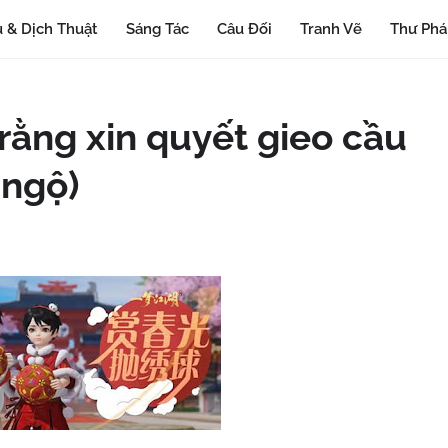
 & Dịch Thuật
Sáng Tác
Câu Đối
Tranh Vẽ
Thư Ph
rằng xin quyết gieo cầu
 ngộ)