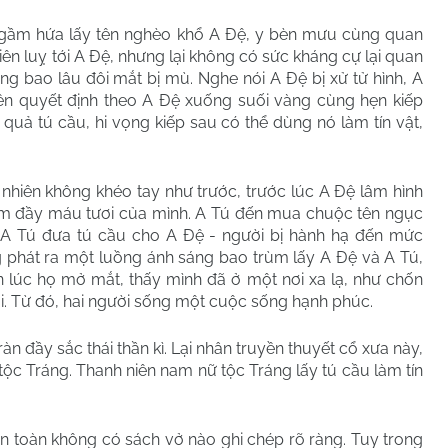
 hứa lấy tên nghèo khổ A Đệ, y bèn mưu cùng quan
iên luỵ tới A Đệ, nhưng lại không có sức kháng cự lại quan
ng bao lâu đôi mắt bị mù. Nghe nói A Đệ bị xử tử hình, A
ên quyết định theo A Đệ xuống suối vàng cùng hẹn kiếp
 quả tú cầu, hi vọng kiếp sau có thể dùng nó làm tín vật,
ên không khéo tay như trước, trước lúc A Đệ lâm hình
ấm đầy máu tươi của mình. A Tú đến mua chuộc tên ngục
i A Tú đưa tú cầu cho A Đệ - người bị hành hạ đến mức
 phát ra một luồng ánh sáng bao trùm lấy A Đệ và A Tú,
n lúc họ mở mắt, thấy mình đã ở một nơi xa lạ, như chốn
i. Từ đó, hai người sống một cuộc sống hạnh phúc.
đầy sắc thái thần kì. Lại nhân truyền thuyết cổ xưa này,
tộc Tráng. Thanh niên nam nữ tộc Tráng lấy tú cầu làm tín
toàn không có sách vở nào ghi chép rõ ràng. Tuy trong