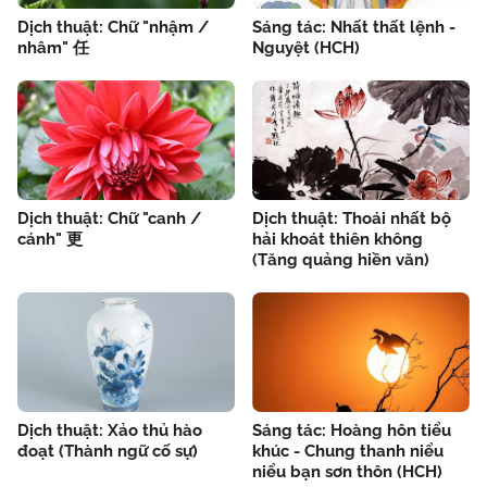
Dịch thuật: Chữ "nhậm /
Sáng tác: Nhất thất lệnh -
nhâm" 任
Nguyệt (HCH)
Dịch thuật: Chữ "canh /
Dịch thuật: Thoái nhất bộ
cánh" 更
hải khoát thiên không
(Tăng quảng hiền văn)
Dịch thuật: Xảo thủ hào
Sáng tác: Hoàng hôn tiểu
đoạt (Thành ngữ cố sự)
khúc - Chung thanh niểu
niểu bạn sơn thôn (HCH)