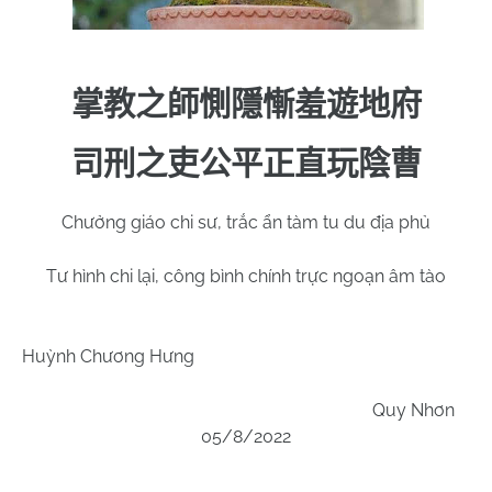
掌教之師惻隱慚羞遊地府
司刑之吏公平正直玩陰曹
Chưởng giáo chi sư, trắc ẩn tàm tu du địa phủ
Tư hình chi lại, công bình chính trực ngoạn âm tào
Huỳnh Chương Hưng
Quy Nhơn
05/8/2022