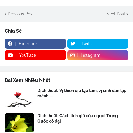
Previous Post
Next Post
Chia Sẻ
Facebook
Twitter
YouTube
Instagram
Bài Xem Nhiều Nhất
Dịch thuật: Vị thiên địa lập tâm, vị sinh dân lập
mệnh .....
Dịch thuật: Cách tính giờ của người Trung
Quốc cổ đại