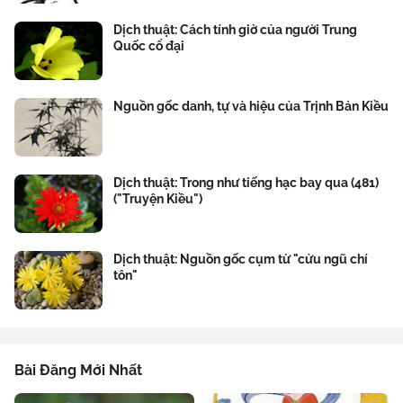
Dịch thuật: Cách tính giờ của người Trung
Quốc cổ đại
Nguồn gốc danh, tự và hiệu của Trịnh Bản Kiều
Dịch thuật: Trong như tiếng hạc bay qua (481)
("Truyện Kiều")
Dịch thuật: Nguồn gốc cụm từ "cửu ngũ chí
tôn"
Bài Đăng Mới Nhất