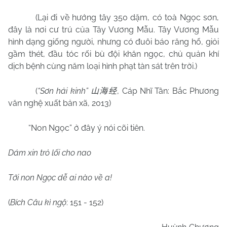
(Lại đi về hướng tây 350 dặm, có toà Ngọc sơn,
đây là nơi cư trú của Tây Vương Mẫu. Tây Vương Mẫu
hình dạng giống người, nhưng có đuôi báo răng hổ, giỏi
gầm thét, đầu tóc rối bù đội khăn ngọc, chủ quản khí
dịch bệnh cùng năm loại hình phạt tàn sát trên trời.)
(
“Sơn hải kinh”
, Cáp Nhĩ Tân: Bắc Phương
山海经
văn nghệ xuất bản xã, 2013)
“Non Ngọc” ở đây ý nói cõi tiên.
Dám xin trỏ lối cho nao
Tới non Ngọc dễ ai nào về a!
(
Bích Câu kì ngộ
: 151 - 152)