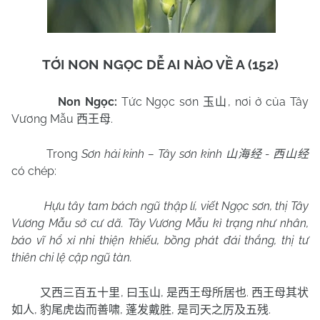
TỚI NON NGỌC DỄ AI NÀO VỀ A (152)
Non Ngọc:
Tức Ngọc sơn
, nơi ở của Tây
玉山
Vương Mẫu
.
西王母
Trong
Sơn hải kinh – Tây sơn kinh
-
山海经
西山经
có chép:
Hựu tây tam bách ngũ thập lí, viết Ngọc sơn, thị Tây
Vương Mẫu sở cư dã. Tây Vương Mẫu kì trạng như nhân,
báo vĩ hổ xỉ nhi thiện khiếu, bồng phát đái thắng, thị tư
thiên chi lệ cập ngũ tàn.
,
,
.
又西三百五十里
曰玉山
是西王母所居也
西王母其状
,
,
,
.
如人
豹尾虎齿而善啸
蓬发戴胜
是司天之厉及五残