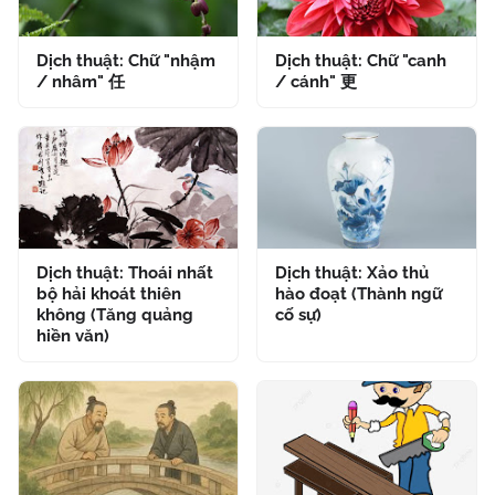
Dịch thuật: Chữ "nhậm
Dịch thuật: Chữ "canh
/ nhâm" 任
/ cánh" 更
Dịch thuật: Thoái nhất
Dịch thuật: Xảo thủ
bộ hải khoát thiên
hào đoạt (Thành ngữ
không (Tăng quảng
cố sự)
hiền văn)