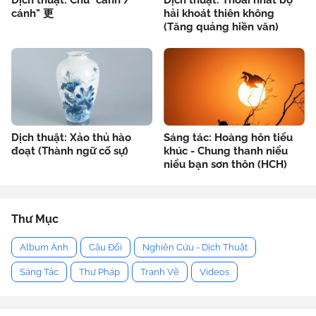
cánh" 更
hải khoát thiên không
(Tăng quảng hiền văn)
Dịch thuật: Xảo thủ hào
Sáng tác: Hoàng hôn tiểu
đoạt (Thành ngữ cố sự)
khúc - Chung thanh niểu
niểu bạn sơn thôn (HCH)
Thư Mục
Album Ảnh
Câu Đối
Nghiên Cứu - Dịch Thuật
Sáng Tác
Thư Pháp
Tranh Vẽ
Videos