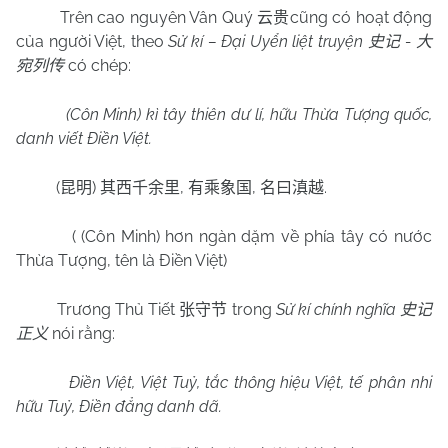
Trên cao nguyên Vân Quý
cũng có hoạt động
云贵
của người Việt, theo
Sử kí – Đại Uyển liệt truyện
-
史记
大
có chép:
宛列传
(Côn Minh) kì tây thiên dư lí, hữu Thừa Tượng quốc,
danh viết Điền Việt.
(
)
,
,
.
昆明
其西千余里
有乘象国
名曰滇越
( (Côn Minh) hơn ngàn dặm về phía tây có nước
Thừa Tượng, tên là Điền Việt)
Trương Thủ Tiết
trong
Sử kí chính nghĩa
张守节
史记
nói rằng:
正义
Điền Việt, Việt Tuỷ, tắc thông hiệu Việt, tế phân nhi
hữu Tuỷ, Điền đẳng danh dã.