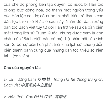
của chế độ phong kiến tập quyền, có nước bị Hán tộc
cưỡng bức đồng hoá, trở thành một nguồn trọng yếu
của Hán tộc nơi đó; có nước thì phát triển trở thành các
dân tộc thiểu số khác ở sau này. Nhân đó, danh xưng
dân tộc Bách Việt tuy từ đời Hán trở về sau đã dần biến
mất trong lịch sử Trung Quốc, nhưng được xem là con
cháu của “Bách Việt” vẫn có một bộ phận nối tiếp sinh
sôi. Do bởi sự biến hoá phát triển của lịch sử, chúng diễn
biến thành danh xưng của những dân tộc thiểu số hiện
tại ….. (còn tiếp)
Chú của nguyên tác
1- La Hương Lâm
:
Trung Hạ hệ thống trung chi
罗香林
Bách Việt
.
中夏系统中之百越
2-
Hán thư – Cao Đế kỉ
-
汉书
高帝纪