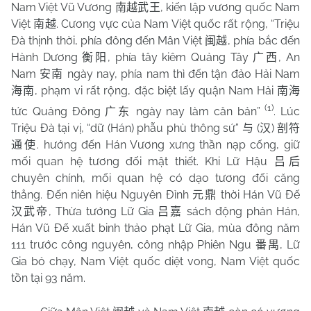
Nam Việt Vũ Vương
, kiến lập vương quốc Nam
南越武王
Việt
. Cương vực của Nam Việt quốc rất rộng, “Triệu
南越
Đà thịnh thời, phía đông đến Mân Việt
, phía bắc đến
闽越
Hành Dương
, phía tây kiêm Quảng Tây
, An
衡阳
广西
Nam
ngày nay, phía nam thì đến tận đảo Hải Nam
安南
, phạm vi rất rộng, đặc biệt lấy quận Nam Hải
海南
南海
(1)
tức Quảng Đông
ngày nay làm căn bản”
. Lúc
广东
Triệu Đà tại vị, “dữ (Hán) phẫu phù thông sứ”
(
)
与
汉
剖符
. hướng đến Hán Vương xưng thần nạp cống, giữ
通使
mối quan hệ tương đối mật thiết. Khi Lữ Hậu
吕后
chuyên chính, mối quan hệ có dạo tương đối căng
thẳng. Đến niên hiệu Nguyên Đỉnh
thời Hán Vũ Đế
元鼎
, Thừa tướng Lữ Gia
sách động phản Hán,
汉武帝
吕嘉
Hán Vũ Đế xuất binh thảo phạt Lữ Gia, mùa đông năm
111 trước công nguyên, công nhập Phiên Ngu
, Lữ
番禺
Gia bỏ chạy, Nam Việt quốc diệt vong, Nam Việt quốc
tồn tại 93 năm.