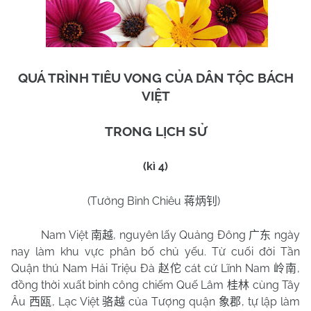
QUÁ TRÌNH TIÊU VONG CỦA DÂN TỘC BÁCH
VIỆT
TRONG LỊCH SỬ
(kì 4)
(Tưởng Bỉnh Chiêu
)
蒋炳钊
Nam Việt
, nguyên lấy Quảng Đông
ngày
南越
广东
nay làm khu vực phân bố chủ yếu. Từ cuối đời Tần
Quận thú Nam Hải Triệu Đà
cát cứ Lĩnh
Nam
,
赵佗
岭南
đồng thời xuất binh công chiếm Quế Lâm
cùng Tây
桂林
Âu
, Lạc Việt
của Tượng quận
, tự lập làm
西瓯
骆越
象郡