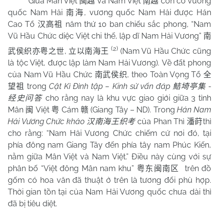
Giữa Mân Việt
và Nam Việt
còn có vương
闽越
南越
quốc Nam Hải
, vương quốc Nam Hải được Hán
南海
Cao Tổ
năm thứ 10 ban chiếu sắc phong, “Nam
汉高祖
Vũ Hầu Chức diệc Việt chi thế, lập dĩ Nam Hải Vương”
南
(2)
,
(Nam Vũ Hầu Chức cũng
武侯织亦粤之世
立以南海王
là tộc Việt, được lập làm Nam Hải Vương). Về đất phong
của Nam Vũ Hầu Chức
, theo Toàn Vọng Tổ
南武侯织
全
trong
Cật Kì Đình tập – Kinh sử vấn đáp
-
望祖
鮚埼亭集
cho rằng nay là khu vực giao giới giữa 3 tỉnh
经史问答
Mân
Việt
Cám
(Giang Tây – ND). Trong
Hán Nam
闽
粤
赣
Hải Vương Chức khảo
của Phan Thì
thì
汉南海王织考
潘莳
cho rằng: “Nam Hải Vương Chức chiếm cứ nơi đó, tại
phía đông nam Giang Tây đến phía tây nam Phúc Kiến,
nằm giữa Mân Việt và Nam Việt.” Điều này cùng với sự
phân bố “Việt đông Mân nam khu”
trên đồ
粤东闽南区
gốm có hoa văn đã thuật ở trên là tương đối phù hợp.
Thời gian tồn tại của Nam Hải Vương quốc chưa dài thì
đã bị tiêu diệt.