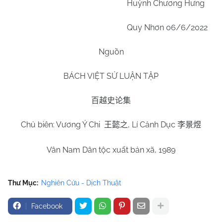
Huỳnh Chương Hưng
Quy Nhơn 06/6/2022
Nguồn
BÁCH VIỆT SỬ LUẬN TẬP
百越史论集
Chủ biên: Vương Ý Chi
, Lí Cảnh Dục
王懿之
李景煜
Vân Nam Dân tộc xuất bản xã, 1989
Thư Mục:
Nghiên Cứu - Dịch Thuật
Facebook