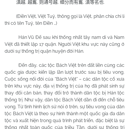
,
,
,
,
.
滇越
越巂
则通号越
细分而有巂
滇等名也
(Điền Việt, Việt Tuỷ, thông gọi là Việt, phân chia chi li
thì có tên Tuỷ, tên Điền …)
Hán Vũ Đế sau khi thống nhất tây nam di và Nam
Việt đã thiết lập 17 quận. Người Việt khu vực này cũng ở
dưới sự thống trị quận huyện đời Hán.
Đến đây, các tộc Bách Việt trên đất liền cùng các
quốc gia được kiến lập lần lượt trước sau bị tiêu vong.
Cuộc sống nối đời của “Bách Việt” – các dân tộc cổ xưa
trên khu vực này, địa vị thống trị của họ đã phát sinh sự
thay đổi căn bản, thay đổi trở thành dân tộc bị Hán tộc
thống trị. Như vậy, dân tộc Bách Việt dần đi đến chỗ tiêu
vong. Từ tình hình lịch sử nói ở trên, sự tiêu vong của dân
tộc Bách Việt là theo sự hình thành một quốc gia đa dân
tộc và xuất hiện trong quá trình phát triển, đặc biệt là sự
thống nhất toàn quốc của triều Tần, dưới sự thống trị