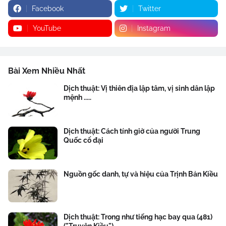
Facebook
Twitter
YouTube
Instagram
Bài Xem Nhiều Nhất
Dịch thuật: Vị thiên địa lập tâm, vị sinh dân lập
mệnh .....
Dịch thuật: Cách tính giờ của người Trung
Quốc cổ đại
Nguồn gốc danh, tự và hiệu của Trịnh Bản Kiều
Dịch thuật: Trong như tiếng hạc bay qua (481)