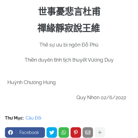
世事憂悲言杜甫
禪緣靜寂說王維
Thế sự ưu bi ngôn Đỗ Phủ
Thiền duyên tĩnh tịch thuyết Vương Duy
Huỳnh Chương Hưng
Quy Nhơn 02/6/2022
Thư Mục:
Câu Đối
Facebook