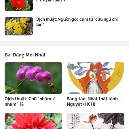
("Truyện Kiều")
Dịch thuật: Nguồn gốc cụm từ "cửu ngũ chí
tôn"
Bài Đăng Mới Nhất
Dịch thuật: Chữ "nhậm /
Sáng tác: Nhất thất lệnh -
nhâm" 任
Nguyệt (HCH)