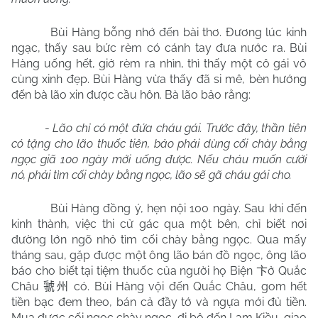
Bùi Hàng bỗng nhớ đến bài thơ. Đương lúc kinh
ngạc, thấy sau bức rèm có cánh tay đưa nước ra. Bùi
Hàng uống hết, giở rèm ra nhìn, thì thấy một cô gái vô
cùng xinh đẹp. Bùi Hàng vừa thấy đã si mê, bèn hướng
đến bà lão xin được cầu hôn. Bà lão bảo rằng:
-
Lão chỉ có một đứa cháu gái. Trước đây, thần tiên
có tặng cho lão thuốc tiên, bảo phải dùng cối chày bằng
ngọc giã 100 ngày mới uống được. Nếu cháu muốn cưới
nó, phải tìm cối chày bằng ngọc, lão sẽ gã cháu gái cho.
Bùi Hàng đồng ý, hẹn nội 100 ngày. Sau khi đến
kinh thành, việc thi cử gác qua một bên, chỉ biết nơi
đường lớn ngõ nhỏ tìm cối chày bằng ngọc. Qua mấy
tháng sau, gặp được một ông lão bán đồ ngọc, ông lão
báo cho biết tại tiệm thuốc của người họ Biện
ở Quắc
卞
Châu
có. Bùi Hàng vội đến Quắc Châu, gom hết
虢州
tiền bạc đem theo, bán cả đầy tớ và ngựa mới đủ tiền.
Mua được cối ngọc chày ngọc, đi bộ đến Lam Kiều, giao