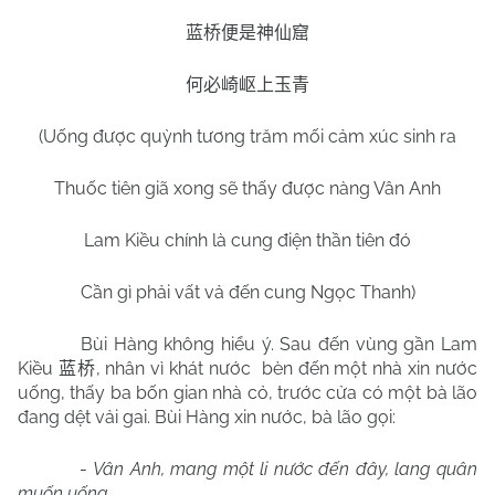
蓝桥便是神仙窟
何必崎岖上玉青
(Uống được quỳnh tương trăm mối cảm xúc sinh ra
Thuốc tiên giã xong sẽ thấy được nàng Vân Anh
Lam Kiều chính là cung điện thần tiên đó
Cần gì phải vất vả đến cung Ngọc Thanh)
Bùi Hàng không hiểu ý. Sau đến vùng gần Lam
Kiều
, nhân vì khát nước
bèn đến một nhà xin nước
蓝桥
uống, thấy ba bốn gian nhà cỏ, trước cửa có một bà lão
đang dệt vải gai. Bùi Hàng xin nước, bà lão gọi:
-
Vân Anh, mang một li nước đến đây, lang quân
muốn uống.