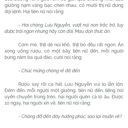
giường nạm vàng bạc chen nhau, có mười thị nữ đứng
đợi lệnh. Hai tiên nữ nói rằng:
-
Hai chàng Lưu Nguyễn, vượt núi non trắc trở, tuy
được trái ngon nhưng hãy còn đói. Mau dọn thức ăn.
Cơm mè, thịt dê núi khô, thịt bò đều rất ngon. Ăn
xong uống rượu, có một bầy tiên nữ đến, mỗi người
bưng năm ba quả đào, cười nói rằng:
-
Chúc mừng chàng rể đã đến.
Rượu say rồi ca hát. Lưu Nguyễn vui lo lẫn lộn.
Đêm đến, mỗi người một giường, tiên nữ đến, tiếng nói
uyển chuyển trong trẻo, hai người quên cả lo âu. Được
10 ngày, hai người xin về, tiên nữ nói rằng:
-
Chàng đã đến đây hưởng phúc, sao lại muốn về?