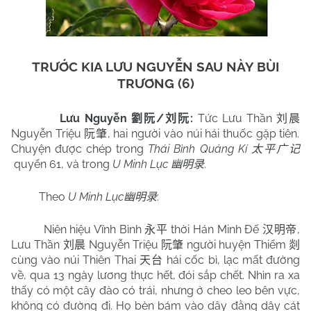
TRƯỚC KIA LƯU NGUYỄN SAU NÀY BÙI
TRƯƠNG (6)
Lưu Nguyễn
/
:
Tức Lưu Thần
劉阮
刘阮
刘晨
Nguyễn Triệu
, hai người vào núi hái thuốc gặp tiên.
阮肇
Chuyện được chép trong
Thái Bình Quảng Kí
太平广记
quyển 61, và trong
U Minh Lục
.
幽明录
Theo
U Minh Lục
:
幽明录
Niên hiệu Vĩnh Bình
thời Hán Minh Đế
,
永平
汉明帝
Lưu Thần
Nguyễn Triệu
người huyện Thiểm
刘晨
阮肇
剡
cùng vào núi Thiên Thai
hái cốc bì, lạc mất đường
天台
về, qua 13 ngày lương thực hết, đói sắp chết. Nhìn ra xa
thấy có một cây đào có trái, nhưng ở cheo leo bên vực,
không có đường đi. Họ bèn bám vào dây đằng dây cát