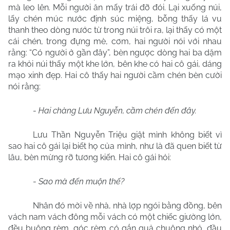
mà leo lên. Mỗi người ăn mấy trái đỡ đói. Lại xuống núi,
lấy chén múc nước định súc miệng, bỗng thấy lá vu
thanh theo dòng nước từ trong núi trôi ra, lại thấy có một
cái chén, trong đựng mè, cơm, hai người nói với nhau
rằng: “Có người ở gần đây”, bèn ngược dòng hai ba dặm
ra khỏi núi thấy một khe lớn, bên khe có hai cô gái, dáng
mạo xinh đẹp. Hai cô thấy hai người cầm chén bèn cười
nói rằng:
-
Hai chàng Lưu Nguyễn, cầm chén đến đây.
Lưu Thần Nguyễn Triệu giật mình không biết vì
sao hai cô gái lại biết họ của mình, như là đã quen biết từ
lâu, bèn mừng rỡ tương kiến. Hai cô gái hỏi:
-
Sao mà đến muộn thế?
Nhân đó mời về nhà, nhà lợp ngói bằng đồng, bên
vách nam vách đông mỗi vách có một chiếc giường lớn,
đều buông rèm, góc rèm có gắn quả chuông nhỏ, đầu