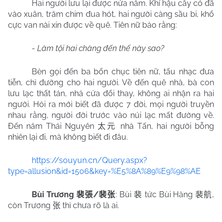
Hai người lưu lại được nửa năm. Khí hậu cây cỏ đã
vào xuân, trăm chim đua hót, hai người càng sầu bi, khổ
cực van nài xin được về quê. Tiên nữ bảo rằng:
-
Làm tội hai chàng đến thế này sao?
Bèn gọi đến ba bốn chục tiên nữ, tấu nhạc đưa
tiễn, chỉ đường cho hai người. Về đến quê nhà, bà con
lưu lạc thất tán, nhả cửa đổi thay, không ai nhận ra hai
người. Hỏi ra mới biết đã được 7 đời, mọi người truyền
nhau rằng, người đời trước vào núi lạc mất đường về.
Đến năm Thái Nguyên
nhà Tấn, hai người bỗng
太元
nhiên lại đi, mà không biết đi đâu.
https://souyun.cn/Query.aspx?
type=allusion&id=1506&key=%E5%8A%89%E9%98%AE
Bùi Trương
/
: Bùi
tức Bùi Hàng
,
裴張
裴张
裴
裴航
còn Trương
thì chưa rõ là ai.
张