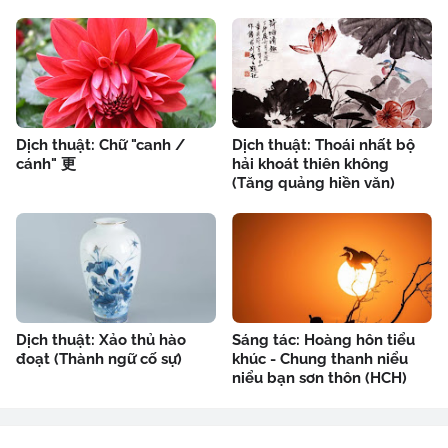
Dịch thuật: Chữ "canh /
Dịch thuật: Thoái nhất bộ
cánh" 更
hải khoát thiên không
(Tăng quảng hiền văn)
Dịch thuật: Xảo thủ hào
Sáng tác: Hoàng hôn tiểu
đoạt (Thành ngữ cố sự)
khúc - Chung thanh niểu
niểu bạn sơn thôn (HCH)