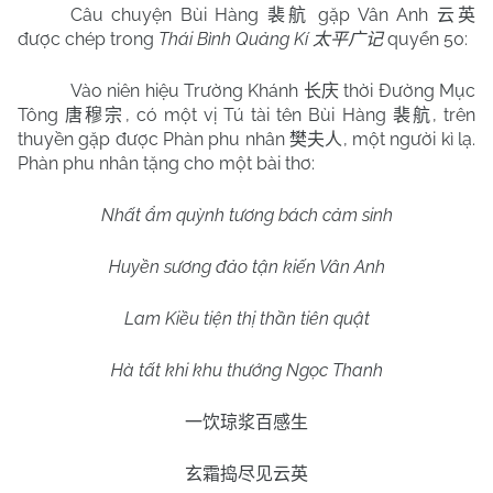
Câu chuyện Bùi Hàng
gặp Vân Anh
裴航
云英
được chép trong
Thái Bình Quảng Kí
quyển 50:
太平广记
Vào niên hiệu Trường Khánh
thời Đường Mục
长庆
Tông
, có một vị Tú tài tên Bùi Hàng
, trên
唐穆宗
裴航
thuyền gặp được Phàn phu nhân
, một người kì lạ.
樊夫人
Phàn phu nhân tặng cho một bài thơ:
Nhất ẩm quỳnh tương bách cảm sinh
Huyền sương đảo tận kiến Vân Anh
Lam Kiều tiện thị thần tiên quật
Hà tất khi khu thướng Ngọc Thanh
一饮琼浆百感生
玄霜捣尽见云英